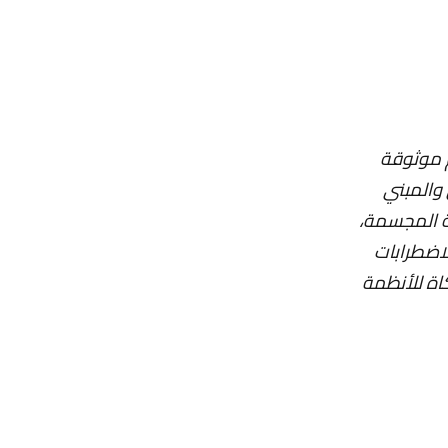
الحجم موثوقة
 والمبني
كة المجسمة،
لاضطرابات
كاة للأنظمة