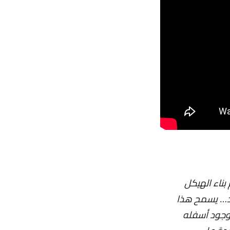
بناء الهيكل
اد… يسمح هذا
موجود أسفله