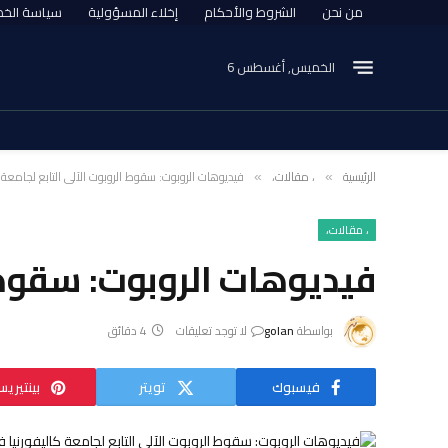
من نحن
الشروط والأحكام
إخلاء المسؤولية
سياسة الخ
الخميس, أغسطس 6
الرئيسية
، مقالات،
فيديوهات الروبوت: سقوط الروبوت الآلي التابع لجامعة 
»
»
، مقالات،
فيديوهات الروبوت: سقوط ا
بواسطة
golan
لا توجد تعليقات
4 دقائق
فيسبوك
تويتر
بينتيري