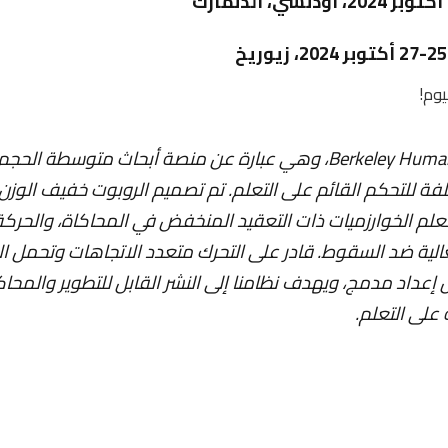
يوم!
نقدم لكم Berkeley Humanoid، وهي عبارة عن منصة أبحاث متوسطة 
ة للتحكم القائم على التعلم. تم تصميم الروبوت خفيف الوزن
 لتعلم الخوارزميات ذات التعقيد المنخفض في المحاكاة، والحر
الية ضد السقوط. قادر على التحرك متعدد الاتجاهات وتحمل ا
ل إعداد مدمج، ويهدف نظامنا إلى النشر القابل للتطوير والمحا
 على التعلم.