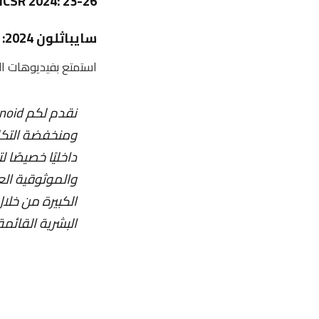
ICSR 2024: 23-26 أكتوبر 2024، أودنسي، الدنمارك
سايباثلون 2024: 25-27 أكتوبر 2024، زيوريخ
استمتع بفيديوهات ال
ومنخفضة التكلف
داخليًا خصيصًا
والموثوقية الع
الكبيرة من خلا
البشرية القائمة