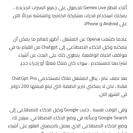
أثناء انتظار Gemini Live للحصول على جميع الميزات الجديدة ،
يمكنك استخدام قدرات مشاركة الكاميرا والشاشة مجانًا الآن
على Android و iPhone.
عندما كشفت Openai عن المشغل ، أظهر للعالم ما يمكن أن
يتمكنه وكيل الذكاء الاصطناعى إلى Chatgpt من القيام به في
مواقف الحياة الواقعية. ينطوي ذلك على البحث عن أشياء
لشراءها للمستخدم ، سواء كان منتجًا فعليًا أو إجراء حجز.
بعد نصف عام ، يظل المشغل متاحًا لمستخدمي ChatGpt Pro
فقط ، لكن لا يمكنني تبرير الطبقة التي تبلغ قيمتها 200 دولار
في الشهر الآن.
وفي الوقت نفسه ، جلبت Google وكيل الذكاء الاصطناعى إلى
Google Search وعبأته في وضع الذكاء الاصطناعي. سيتيح لك
وضع الذكاء الاصطناعى الذي يعمل بالجيميني العثور على أشياء