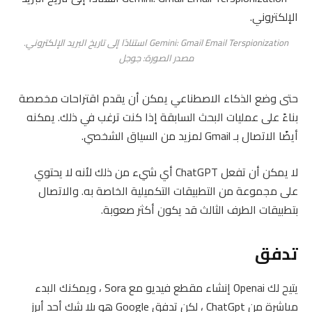
Gemini: Gmail Email Terspionization استنادًا إلى تاريخ البريد الإلكتروني.
مصدر الصورة: جوجل
حتى وضع الذكاء الاصطناعي يمكن أن يقدم اقتراحات مخصصة
بناءً على عمليات البحث السابقة إذا كنت ترغب في ذلك. يمكنه
أيضًا الاتصال بـ Gmail لمزيد من السياق الشخصي.
لا يمكن أن تفعل ChatGPT أي شيء من ذلك لأنه لا يحتوي
على مجموعة من التطبيقات التكميلية الخاصة به. والاتصال
بتطبيقات الطرف الثالث قد يكون أكثر صعوبة.
تدفق
يتيح لك Openai إنشاء مقطع فيديو مع Sora ، ويمكنك البدء
مباشرة من ChatGpt ، لكن تدفق Google هو بلا شك أحد أبرز