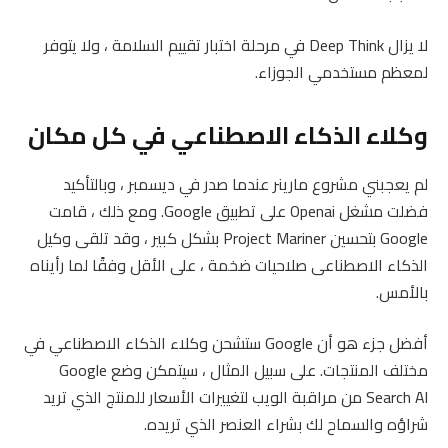
لا يزال Deep Think في مرحلة اختبار تقييم السلامة ، ولا يتوفر
لمعظم مستخدمي الجوزاء.
وكلاء الذكاء الاصطناعي في كل مكان
لم يعجبني مشروع مارينر عندما صدر في ديسمبر ، وبالتأكيد
فضلت مشغل Openai على تطبيق Google. ومع ذلك ، قامت
Google بتحسين Project Mariner بشكل كبير ، وقد تلقى وكيل
الذكاء الاصطناعى صلاحيات ضخمة ، على الأقل وفقًا لما رأيناه
بالأمس.
أفضل جزء هو أن Google ستشحن وكلاء الذكاء الاصطناعي في
مختلف المنتجات. على سبيل المثال ، سيتمكن وضع Google
Search AI من مراقبة الويب لتغييرات الأسعار للمنتج الذي تريد
شراؤه والسماح لك بشراء العنصر الذي تريده.