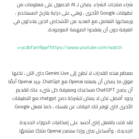
شراء منتجات الشراء. يمكن لـ AI الحصول على معلومات من
تطبيقات Google الأخرى ، وهي على دراية بتاريخ المستخدم ،
ويمكنها التعامل مع العديد من الأشخاص الذين يتحدثون في
الغرفة دون أن يفقدوا المهمة الموجودة.
https://www.youtube.com/watch؟v=jcdbfam9ppi
معظم هذه القدرات لا تطرح إلى Gemini Live حتى الآن ، لكنها
فوق ما يمكن أن يفعله Openai مع ChatGpt. يريد Openai أيضًا
أن يصبح ChatGPT مساعدك ومعرفة كل شيء عنك لتقديم
ردود أفضل. لكن لا يمكن للشركة دمج chatgpt مع التطبيقات
الأخرى التي توفر تلك البيانات عن نفسك ، كما تفعل Google.
لقد قلت بالفعل إنني أحسد على إمكانيات الجوزاء الجديدة
الجديدة ، وأتساءل متى وإذا ستصدر Openai منتجًا مشابهًا.