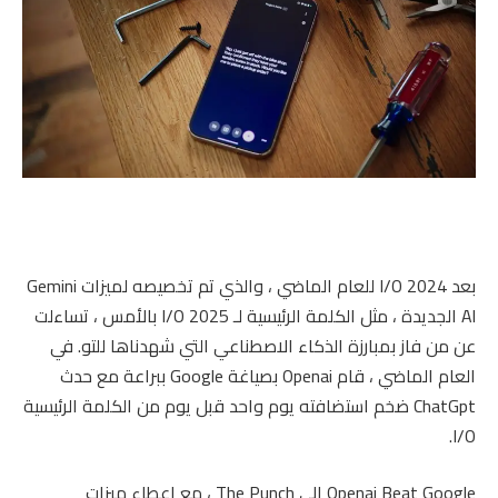
بعد I/O 2024 للعام الماضي ، والذي تم تخصيصه لميزات Gemini
AI الجديدة ، مثل الكلمة الرئيسية لـ I/O 2025 بالأمس ، تساءلت
عن من فاز بمبارزة الذكاء الاصطناعي التي شهدناها للتو. في
العام الماضي ، قام Openai بصياغة Google ببراعة مع حدث
ChatGpt ضخم استضافته يوم واحد قبل يوم من الكلمة الرئيسية
I/O.
Openai Beat Google إلى The Punch ، مع إعطاء ميزات