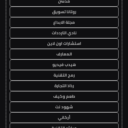
مدسن
روتانا تسويق
مجلة الابداع
نادي الترددات
استشارات اون لاين
المعارف
هيدب فيديو
رمح التقنية
رذاذ التجارة
طعم وكيف
شهود نت
أركاني