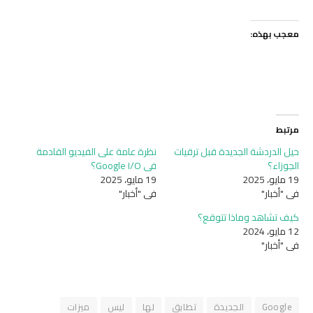
معجب بهذه:
مرتبط
حيل الدردشة الجديدة قبل ترقيات
نظرة عامة على الفيديو القادمة
الجوزاء؟
في Google I/O؟
19 مايو، 2025
19 مايو، 2025
في "أخبار"
في "أخبار"
كيف تشاهد وماذا تتوقع؟
12 مايو، 2024
في "أخبار"
Google
الجديدة
تطابق
لها
ليس
ميزات