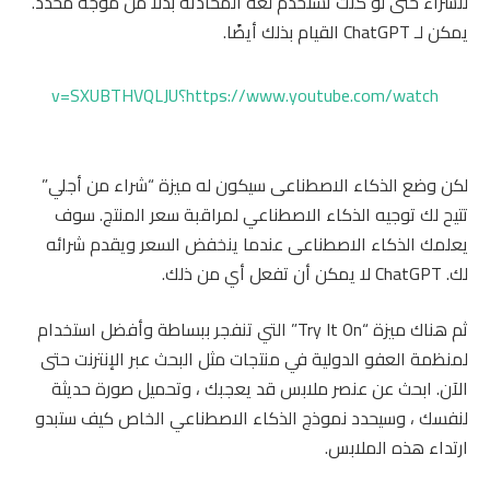
للشراء حتى لو كنت تستخدم لغة المحادثة بدلاً من موجه محدد.
يمكن لـ ChatGPT القيام بذلك أيضًا.
https://www.youtube.com/watch؟v=SXUBTHVQLJU
لكن وضع الذكاء الاصطناعى سيكون له ميزة “شراء من أجلي”
تتيح لك توجيه الذكاء الاصطناعي لمراقبة سعر المنتج. سوف
يعلمك الذكاء الاصطناعى عندما ينخفض ​​السعر ويقدم شرائه
لك. ChatGPT لا يمكن أن تفعل أي من ذلك.
ثم هناك ميزة “Try It On” التي تنفجر ببساطة وأفضل استخدام
لمنظمة العفو الدولية في منتجات مثل البحث عبر الإنترنت حتى
الآن. ابحث عن عنصر ملابس قد يعجبك ، وتحميل صورة حديثة
لنفسك ، وسيحدد نموذج الذكاء الاصطناعي الخاص كيف ستبدو
ارتداء هذه الملابس.