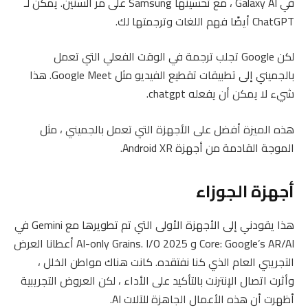
في Galaxy AI ، مع تحسينها Samsung على مر السنين. يمكن لـ
ChatGPT أيضًا فهم اللغات وترجمتها لك.
لكن Google تجلب ترجمة في الوقت الفعلي التي تعمل
بالجميني إلى تطبيقات تقطيع الفيديو مثل Google Meet. هذا
شيء لا يمكن أن يفعله chatgpt.
هذه الميزة أفضل على الأجهزة التي تعمل بالجميني ، مثل
الموجة القادمة من أجهزة Android XR.
أجهزة الجوزاء
هذا يقودني إلى الأجهزة الأولى التي تم تطويرها مع Gemini في
Core: Google’s AR/AI و AI-only Grains. I/O 2025 أعطانا العرض
التجريبي العام الذي كنا نفتقده. كانت هناك مواطن الخلل ،
وأثرت اتصال الإنترنت بالتأكيد على الأداء ، لكن العروض التجريبية
أظهرت أن هذه الأعمال الجاهزة للآلات AI.