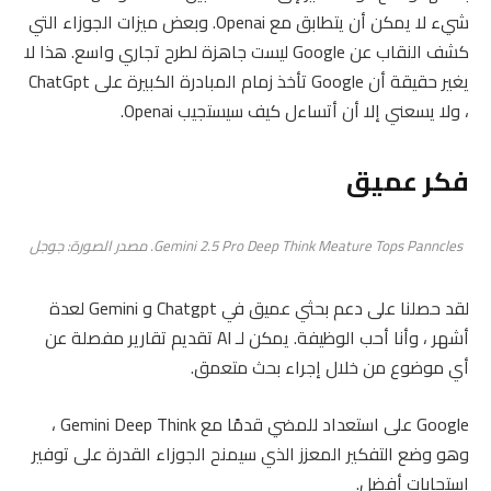
شيء لا يمكن أن يتطابق مع Openai. وبعض ميزات الجوزاء التي
كشف النقاب عن Google ليست جاهزة لطرح تجاري واسع. هذا لا
يغير حقيقة أن Google تأخذ زمام المبادرة الكبيرة على ChatGpt
، ولا يسعني إلا أن أتساءل كيف سيستجيب Openai.
فكر عميق
Gemini 2.5 Pro Deep Think Meature Tops Panncles. مصدر الصورة: جوجل
لقد حصلنا على دعم بحثي عميق في Chatgpt و Gemini لعدة
أشهر ، وأنا أحب الوظيفة. يمكن لـ AI تقديم تقارير مفصلة عن
أي موضوع من خلال إجراء بحث متعمق.
Google على استعداد للمضي قدمًا مع Gemini Deep Think ،
وهو وضع التفكير المعزز الذي سيمنح الجوزاء القدرة على توفير
استجابات أفضل.