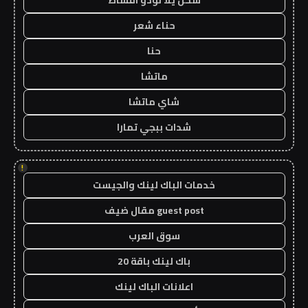
شحن يلا لودو اقساط
حناء شعر
حنا
ماتشا
شاي ماتشا
شدات ببجي تمارا
!
خدمات الباك لينك والجيست
guest post مقال ضيف
سوق العرب
باك لينك باقة 20
اعلانات الباك لينك