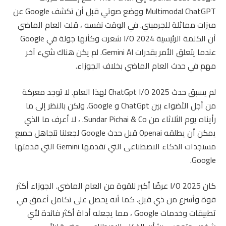
Multimodal ChatGPT ووضع صوتي قبل أن تكشف Google عن
ميزات مماثلة للجرميني. في الوقت نفسه ، قلت العام الماضي
أن الكلمة الرئيسية I/O 2024 شعرت وكأنها جولة في Google
عندما يتعلق الأمر بقدرات Gemini AI. لم يكن هناك شيء آخر
مهم في حدث العام الماضي بخلاف الجوزاء.
لم يسبق حدث ChatGpt I/O 2025 لهذا العام. لا توجد معركة
من أجل الأضواء بين ChatGpt و Google. ولكن بالنظر إلى ما
رأيناه يوم الثلاثاء من Sundar Pichai & Co. ، لا أعرف ما الذي
يمكن أن يطلقه Openai قبل حدث Google لجعلنا نتجاهل جميع
مستجدات الذكاء الاصطناعى التي تقدمها Gemini التي قدمتها
Google.
كان I/O 2025 عرضًا أكبر للقوة من العام الماضي. الجوزاء أكثر
قوة وأسرع من ذي قبل. كما أنه يحصل على تكامل أعمق في
تطبيقات وخدمات Google ، مما يجعله أداة أكثر فائدة لأي