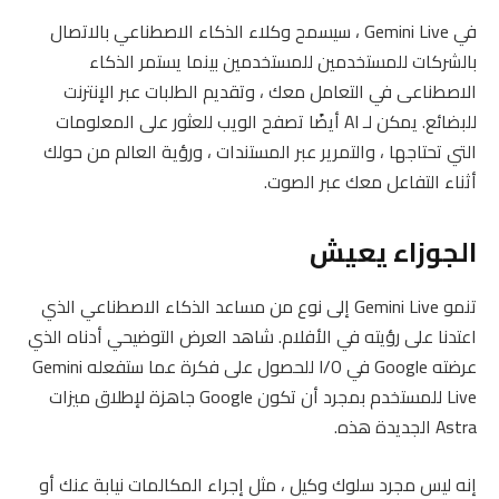
في Gemini Live ، سيسمح وكلاء الذكاء الاصطناعي بالاتصال
بالشركات للمستخدمين للمستخدمين بينما يستمر الذكاء
الاصطناعى في التعامل معك ، وتقديم الطلبات عبر الإنترنت
للبضائع. يمكن لـ AI أيضًا تصفح الويب للعثور على المعلومات
التي تحتاجها ، والتمرير عبر المستندات ، ورؤية العالم من حولك
أثناء التفاعل معك عبر الصوت.
الجوزاء يعيش
تنمو Gemini Live إلى نوع من مساعد الذكاء الاصطناعي الذي
اعتدنا على رؤيته في الأفلام. شاهد العرض التوضيحي أدناه الذي
عرضته Google في I/O للحصول على فكرة عما ستفعله Gemini
Live للمستخدم بمجرد أن تكون Google جاهزة لإطلاق ميزات
Astra الجديدة هذه.
إنه ليس مجرد سلوك وكيل ، مثل إجراء المكالمات نيابة عنك أو