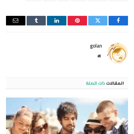
فيسبوك
تويتر
بينتيريست
لينكدإن
Tumblr
البريد
الإلكترو
golan
موقع
الويب
المقالات
ذات الصلة