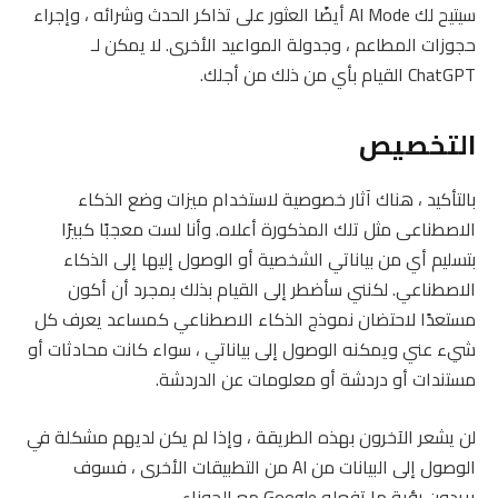
سيتيح لك AI Mode أيضًا العثور على تذاكر الحدث وشرائه ، وإجراء
حجوزات المطاعم ، وجدولة المواعيد الأخرى. لا يمكن لـ
ChatGPT القيام بأي من ذلك من أجلك.
التخصيص
بالتأكيد ، هناك آثار خصوصية لاستخدام ميزات وضع الذكاء
الاصطناعى مثل تلك المذكورة أعلاه. وأنا لست معجبًا كبيرًا
بتسليم أي من بياناتي الشخصية أو الوصول إليها إلى الذكاء
الاصطناعي. لكنني سأضطر إلى القيام بذلك بمجرد أن أكون
مستعدًا لاحتضان نموذج الذكاء الاصطناعي كمساعد يعرف كل
شيء عني ويمكنه الوصول إلى بياناتي ، سواء كانت محادثات أو
مستندات أو دردشة أو معلومات عن الدردشة.
لن يشعر الآخرون بهذه الطريقة ، وإذا لم يكن لديهم مشكلة في
الوصول إلى البيانات من AI من التطبيقات الأخرى ، فسوف
يريدون رؤية ما تفعله Google مع الجوزاء.