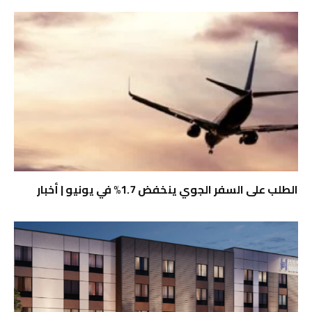
الطلب على السفر الجوي ينخفض ​​1.7% في يونيو | أخبار