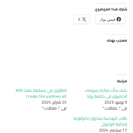
شارك هذا الموضوع:
فيس بوك
X
معجب بهذه:
مرتبط
كيف بدأت صناعة رسومات
الفائزون في مسابقة مانجا IEEE
الكمبيوتر في جامعة يوتا
Create Storysplines eE
9 يونيو، 2023
25 فبراير، 2025
في "، مقالات،"
في "، مقالات،"
طلاب الهندسة يبتكرون تكنولوجيا
إمكانية الوصول
17 سبتمبر، 2024