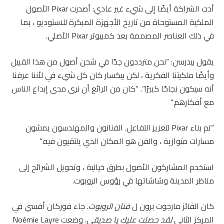
أدت الشراكة أيضًا إلى شيء غير عادي: أصدرت Pixar الأصول
الملكية المستوحاة من تاريخ الأجهزة المبكرة للاستوديو ، بما
في ذلك العناصر المصممة بعد كمبيوتر Pixar الأصلي.
يقول بيدرسن: “نحن مترددون جدًا في شحن أصول من هذا القبيل
وأيضًا ملكيتنا الفكرية ، لكن بيكسار كان كل شيء في لأننا عرفنا
أنه سيكون نجاحًا كبيرًا”. “كان من الرائع أن نرى مدى إبداع الناس
مع أفكارهم.”
“تم بناء Pixar لتعزيز التفاعل. الفنانون والمهندسون يمشون
مسارات متوازية ، والفن هو المكان الذي يلتقيون فيه.”
استخدم المشاركون الأصول بطرق خيالية ، وتحويل الشرائح إلى
مناظر المدينة وشاشاتها في رؤوس الروبوت.
كان الفائز مارجوت برون ل
فنان الروبوت
. جاء فوركان أفسي في
المركز الثاني
لقد حصلت عليك يا صديقي
. وضعت Noémie Layre