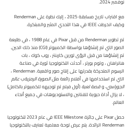
نوفمبر 2024.
مع اقتراب تاريخ مسابقة 2025 ، إليك نظرة على Renderman
وكيف انخرطت IEEE في هذا التحدي المثير والمبتكرة.
تم تطوير Renderman من قبل Pixar في عام 1988 ، في طليعة
الصور التي تم إنشاؤها بواسطة الكمبيوتر (CGI) منذ ذلك الحين.
تم إنشاؤها من قبل الرؤى لورين كاربنتر ، روب كوك ، بات
هانراهان ، وتوم بورتر ، أحدثت التكنولوجيا ثورة في صناعة
الرسوم المتحركة بقدرتها على إنتاج صور واقعية. Renderman ،
التي تم استخدامها في أفلام رائعة مثل
الصورة الرمزية
ب
عالم
الجوراسي
، و
قصة لعبة
(أول فيلم تم توجيهه للكمبيوتر بالكامل)
، لا يزال أداة حيوية للفنانين والاستوديوهات في جميع أنحاء
العالم.
حصل Pixar على جائزة IEEE Milestone في عام 2023 لتكنولوجيا
Renderman الرائدة. يتم عرض لوحة معلمية تعترف بالتكنولوجيا