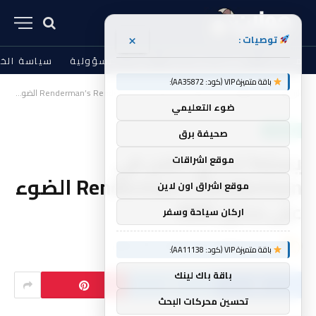
×
توصيات :
من نحن
الشروط والأحكام
إخلاء المسؤولية
سياسة الخ
باقة متميزة VIP (كود: AA35872):
الرئيسية
، مقالات،
يسلط تحدي الفن في Renderman’s Renderman الضوء على جذور IEEE
»
»
ضوء التعليمي
، مقالات،
صحيفة برق
يسلط تحدي الفن في
موقع اشراقات
Renderman’s Renderman الضوء
موقع اشراق اون لاين
على جذور IEEE
اركان سياحة وسفر
بواسطة
golan
لا توجد تعليقات
4 دقائق
باقة متميزة VIP (كود: AA11138):
باقة باك لينك
تحسين محركات البحث