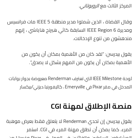
المركز الثالث مع
الروبوتاني
.
وقال القضاة ، الذين شملوا مدير منطقة IEEE 5 مات فرانسيس
ومديرة IEEE Region 6 السابقة كاثي هيرنج هاياشي ، إنهم
مندهشون من تنوع الإدخالات.
يقول بيدرسن: “لقد كان من الأهمية بمكان أن يكون من
الأهمية بمكان أن يكون من المهم بشكل لا يصدق”.
لوحة IEEE Milestone التي تعترف Renderman معروضة بجوار بوابات
المدخل في مقر Pixar في Emeryville ، كاليفورنيا.
ديزني/بيكسار
منصة الإطلاق لمهنة CGI
يقول بيدرسن إن تحدي Renderman لا يتعلق فقط بعرض موهبة
المرء. كما يمكن أن تطلق مهنة المرء في CGI. استمر
المشاركون السابقين والفائزين في العمل في Pixar وغيرها من