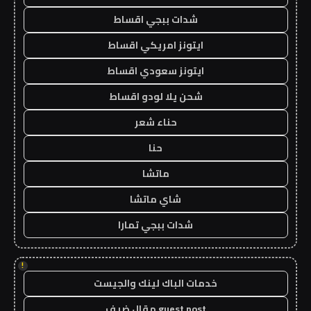
شدات ببجي اقساط
ايتونز امريكي اقساط
ايتونز سعودي اقساط
شحن يلا لودو اقساط
حناء شعر
حنا
ماتشا
شاي ماتشا
شدات ببجي تمارا
!
خدمات الباك لينك والجيست
guest post مقال ضيف