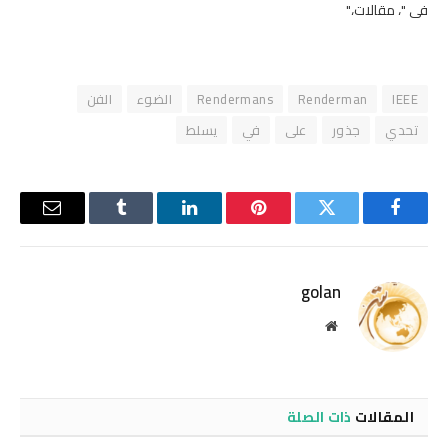
في "، مقالات،"
IEEE
Renderman
Rendermans
الضوء
الفن
تحدي
جذور
على
في
يسلط
فيسبوك
تويتر
بينتيريست
لينكدإن
Tumblr
البريد
الإلكترو
golan
موقع
الويب
المقالات
ذات الصلة