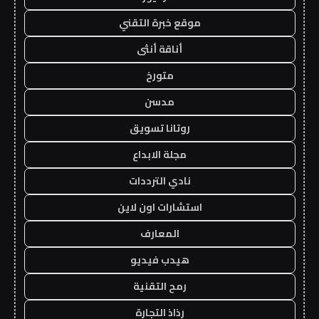
موقع خبرة التقني
أناقة أنثى
متورخ
مدسن
روتانا تسويق
مجلة الابداع
نادي الترددات
استشارات اون لاين
المعارف
هيدب فيديو
رمح التقنية
رذاذ التجارة