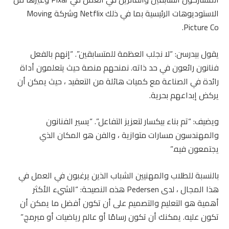
الاستوديوهات الرئيسية بما في ذلك Netflix وشركة Moving
Picture Co.
يقول بيدرسن: “لا نجلب العظمة للمتسابقين”. “إنهم بالفعل
فنانون رائعون في حد ذاته. نمنحهم منصة حيث يتعلمون أداة
رائدة في الصناعة مع كميات هائلة من التعقيد ، حيث يمكن أن
يركض إبداعهم بحرية.
ويضيف: “تم بناء بيكسار لتعزيز التفاعل”. “يسير الفنانون
والمهندسون مسارات متوازية ، والفن هو المكان الذي
يجتمعون فيه.”
بالنسبة للطلاب والمهنيين الشباب الذين يرغبون في العمل في
هذا المجال ، لدى Pedersen هذه النصيحة: “الشيء الأكثر
أهمية هو التعليم والتصميم على أن تكون أفضل ما يمكن أن
تكون عليه. يمكنك أن تكون رسامًا أو عالم رياضيات أو مبرمج.”