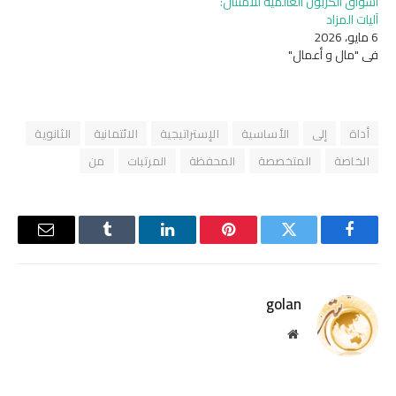
أسواق الكربون العالمية للامتثال:
آليات المزاد
6 مايو، 2026
في "مال و أعمال"
أداة
إلى
الأساسية
الإستراتيجية
الائتمانية
الثانوية
الخاصة
المتخصصة
المحفظة
المرتبات
من
فيسبوك
تويتر
بينتيريست
لينكدإن
Tumblr
البريد
الإلكترو
golan
موقع
الويب