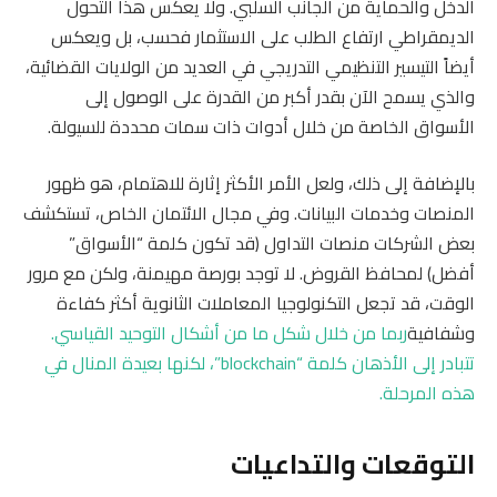
الدخل والحماية من الجانب السلبي. ولا يعكس هذا التحول
الديمقراطي ارتفاع الطلب على الاستثمار فحسب، بل ويعكس
أيضاً التيسير التنظيمي التدريجي في العديد من الولايات القضائية،
والذي يسمح الآن بقدر أكبر من القدرة على الوصول إلى
الأسواق الخاصة من خلال أدوات ذات سمات محددة للسيولة.
بالإضافة إلى ذلك، ولعل الأمر الأكثر إثارة للاهتمام، هو ظهور
المنصات وخدمات البيانات. وفي مجال الائتمان الخاص، تستكشف
بعض الشركات منصات التداول (قد تكون كلمة “الأسواق”
أفضل) لمحافظ القروض. لا توجد بورصة مهيمنة، ولكن مع مرور
الوقت، قد تجعل التكنولوجيا المعاملات الثانوية أكثر كفاءة
وشفافية
ربما من خلال شكل ما من أشكال التوحيد القياسي.
تتبادر إلى الأذهان كلمة “blockchain”، لكنها بعيدة المنال في
هذه المرحلة.
التوقعات والتداعيات