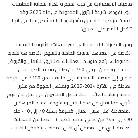
مركبات الاستمرارية من حيث الحجم والتكرار، لتتجاوز المعاملات
التي تقودها شركة البترول المحدودة في عام 2025. وقد
أصبحت موضوعًا للتدقيق مؤخرًا، وذلك لأنه يُنظر إليها على أنها
“تؤجل الأمور على الطريق”.
ومن التطورات الإيجابية التي تميز المعاهد الثانوية الائتمانية
الخاصة عن المعاهد الثانوية الخاصة بالأسهم الخاصة هو تشديد
الخصومات. ارتفع متوسط ​​العطاءات لصناديق الائتمان والقروض
عالية الجودة من حوالي 90٪ من صافي قيمة الأصول قبل
عامين إلى منتصف التسعينيات إلى ما يقرب من 100٪ من القيمة
العادلة في الفترة 2024-2025. وتعكس الفجوة مع مكرر
الربحية وسادة العائد – حيث يحصل المشترون على دخل من اليوم
الأول، مما يقلل من عدم اليقين ويستهدف عوائد المراهقين
المنخفضة (على سبيل المثال، قسيمة بنسبة 8٪ إلى 10٪ عند
90٪ إلى 95٪ من صافي قيمة الأصول) – فضلا عن المعدلات
العائمة، التي من المحتمل أن تقلل المخاطر، وتخفض التقلبات.