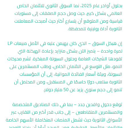
بحلول أواخر عام 2025، نما السوق الثانوي للائتمان الخاص
العالمي بشكل كبير، حيث وصل حجم الصفقات إلى مستويات
قياسية ومن المتوقع أن يتسارع أكثر حيث أصبحت المعاملات
الثانوية أداة روتينية للمحفظة.
إن هيكل السوق – الذي كان يهيمن عليه في الأصل مبيعات LP
لمرة واحدة – يتميز الآن بشكل متزايد بإعادة الهيكلة التي
تقودها الشركات العامة وحلول السيولة المبتكرة. تشير محركات
النمو، مثل التوسع في الائتمان الخاص، وطلب المستثمرين على
السيولة، وبيئة أسعار الفائدة المواتية، إلى أن المؤسسات
الثانوية ستلعب دورًا حاسمًا في المستقبل، ومن المحتمل أن
تنمو إلى حجم سنوي يزيد عن 50 مليار دولار.
توقع دخول وافدين جدد – بما في ذلك الصناديق المتخصصة
والمستثمرين المتقاطعين – إلى جانب قدر أكبر من التقارب عبر
الأسواق الثانوية حيث تشمل المنصات المتكاملة الأسهم الخاصة
والائتمان والأصول الحقيقية. ومن المرجح أيضًا أن يزداد التوحيد