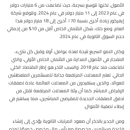
الأصول. لكنها تتوسع بسرعة، حيث تضاعفت من 6 مليارات دولار
في عام 2023 إلى 11 مليار دولار في عام 2024. وتتوقع شركة
إيفركور زيادة أخرى بنسبة 70٪ أخرى إلى 18 مليار دولار هذا
العام. ومع ذلك، شكل الائتمان الخاص أقل من 10% من إجمالي
حجم السوق الثانوية في عام 2024.
وكان النمو السريع نتيجة لعدة عوامل: أولا وقبل كل شيء،
الانفجار في الأصول المدارة من الائتمان الخاص الأولي، والتي
تضاعفت منذ عام 2018. والسبب الآخر هو إطار الاقتصاد الكلي
الحالي. تعتبر المعدلات المرتفعة جذابة للمستثمرين المتعطشين
للعوائد، والذين يستفيدون من المعدلات العائمة عادة لصفقات
الإقراض المباشر. كما أن بيئة المعدلات المرتفعة تقلل من
تدفق الصفقات الجديدة للمقرضين المباشرين، مما يساهم في
إبطاء تصفية الأموال.
ومن الجدير بالذكر أن صعود المرتبات الثانوية يؤدي إلى إنشاء
قاعدة مستثمرين مخصصة مع رأس مال مخصص خصيصًا لهذه