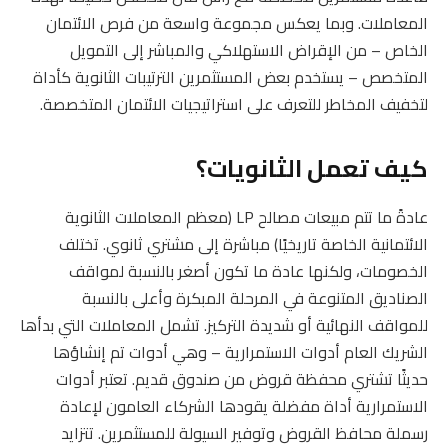
المعاملات. وبما يعكس مجموعة واسعة من فرص الائتمان
الخاص – من الإقراض الاستهلاكي والمباشر إلى التمويل
المتخصص – يستخدم بعض المستثمرين الترتيبات الثانوية كأداة
لتخفيف المخاطر للتعرف على استراتيجيات الائتمان المتخصصة.
كيف تعمل الثانويات؟
عادةً ما تتم مبيعات مصالح LP (معظم المعاملات الثانوية
الائتمانية الخاصة تاريخيًا) مباشرة إلى مشتري ثانوي. تختلف
الخصومات، ولكنها عادة ما تكون أصغر بالنسبة لمواقف
الصناديق المتنوعة في المرحلة المبكرة وأعلى بالنسبة
للمواقف النهائية أو شديدة التركيز. تشمل المعاملات التي بدأها
الشريك العام أدوات الاستمرارية – وهي أدوات تم إنشاؤها
حديثًا تشتري محفظة قروض من صندوق قديم. تعتبر أدوات
الاستمرارية أداة مفضلة يقودها الشركاء العامون لإعادة
رسملة محافظ القروض وتوفير السيولة للمستثمرين. تتزايد