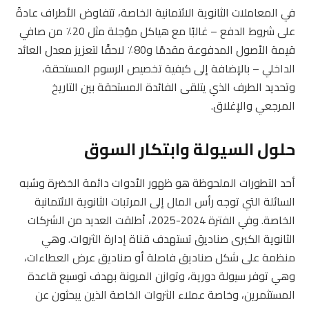
في المعاملات الثانوية الائتمانية الخاصة، تتفاوض الأطراف عادةً
على شروط الدفع – غالبًا مع هياكل مؤجلة مثل 20٪ من صافي
قيمة الأصول المدفوعة مقدمًا و80٪ لاحقًا لتعزيز معدل العائد
الداخلي – بالإضافة إلى كيفية تخصيص الرسوم المستحقة،
وتحديد الطرف الذي يتلقى الفائدة المستحقة بين التاريخ
المرجعي والإغلاق.
حلول السيولة وابتكار السوق
أحد التطورات الملحوظة هو ظهور الأدوات دائمة الخضرة وشبه
السائلة التي توجه رأس المال إلى المرتبات الثانوية الائتمانية
الخاصة. وفي الفترة 2024-2025، أطلقت العديد من الشركات
الثانوية الكبرى صناديق تستهدف قناة إدارة الثروات. وهي
منظمة على شكل صناديق فاصلة أو صناديق عرض العطاءات،
وهي توفر سيولة دورية، وتوازن المرونة بهدف توسيع قاعدة
المستثمرين، وخاصة عملاء الثروات الخاصة الذين يبحثون عن