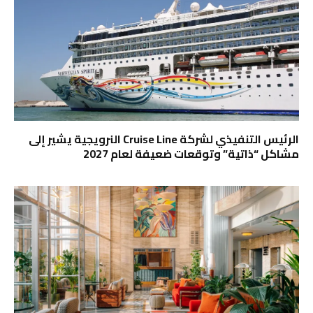
الرئيس التنفيذي لشركة Cruise Line النرويجية يشير إلى
مشاكل “ذاتية” وتوقعات ضعيفة لعام 2027