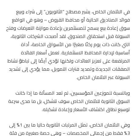
في الائتمان الخاص، يشير مصطلح “الثانويون” إلى شراء وبيع
فوائد الصناديق الحالية أو محافظ القروض – وهو في الواقع
سوق إعادة بيع يسمح للمستثمرين بإعادة موازنة التعرضات وفتح
السيولة قبل استحقاق الصندوق. لقد أصبحت الشركات الثانوية،
التي كانت ذات يوم ركنًا صغيرًا من الأسواق الخاصة، أداة
أساسية لإدارة المحافظ الاستثمارية. تعمل أسعار الفائدة
المرتفعة على تعزيز العائدات ولكنها تؤدي أيضًا إلى تباطؤ نشاط
الصفقات الجديدة وتمديد فترات التمويل، مما يؤدي إلى تشديد
السيولة عبر الائتمان الخاص.
وبالنسبة للموزعين المؤسسيين، لم تعد المسألة ما إذا كانت
السوق الثانوية للائتمان الخاص سوف تتشكل، بل ما مدى سرعة
توسيع نطاق اكتشاف الأسعار وإعادة تشكيله.
وفي الائتمان الخاص، تمثل المرتبات الثانوية حاليا ما بين 1% إلى
3% فقط من إجمالي المخصصات – وهي حصة صغيرة من فئة