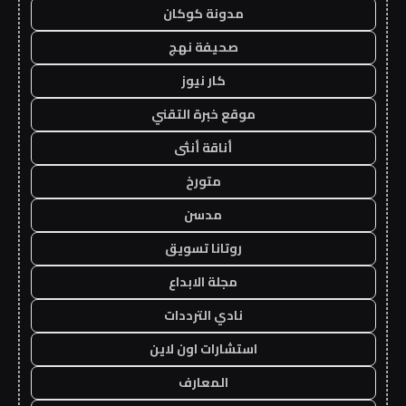
مدونة كوكان
صحيفة نهج
كار نيوز
موقع خبرة التقني
أناقة أنثى
متورخ
مدسن
روتانا تسويق
مجلة الابداع
نادي الترددات
استشارات اون لاين
المعارف