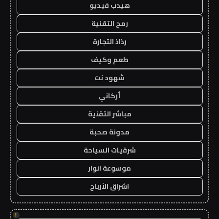
هيدب فيديو
رمح التقنية
رذاذ التجارة
طعم وكيف
شهود نت
أركاني
مباشر التقنية
مدونة صحبة
شرقيات السياحة
موسوعة انوار
اشراق الأرباح
!