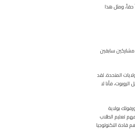
 ملهماً حقاً، ومثل هذا
 مشاركين سابقين
ايات المتحدة. لقد
الروبوت، فأنا لا
 في شركة تصنيع النوافذ والأبواب Weiland, Inc.، في نورفولك بولاية
مهم تعليم الطلاب
م قادة التكنولوجيا