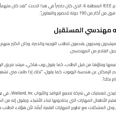
يقول جوزيف وي، مدير IEEE المنطقة 6، الذي كان حاضراً في هذا الحدث: “لقد كان
 190 دولة للحضور والتعاون”.
ه مهندسي المستقبل
رشدون ومدربون يقدمون للطلاب التوجيه والخبرة. وكان الكثير منهم
لجيل القادم من المهندسين.
ميمها وبناؤها من قبل الطلاب، كما يقول روب هاكي، مرشد فريق الول
در الإمكان عن هندسة الروبوت، كما يقول، “لذلك إذا طلبت مني تشغيل 
م بذلك”.
هاكي هو المدير التنفيذي للعمليات
يم الأطفال المهارات التي يحتاجونها لبناء الأشياء. ويقول إنه من ال
 وحل المشكلات مع تطوير المهارات التقنية أيضًا، لأن هؤلاء الطلاب ه