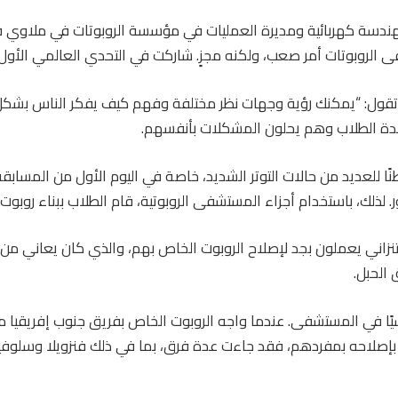
مهندسة كهربائية ومديرة العمليات في مؤسسة الروبوتات في ملاوي في 
لروبوتات أمر صعب، ولكنه مجزٍ. شاركت في التحدي العالمي الأول ع
The volunteer] وتقول: “يمكنك رؤية وجهات نظر مختلفة وفهم كيف يفكر الناس 
دة الطلاب وهم يحلون المشكلات بأنفسهم.
للعديد من حالات التوتر الشديد، خاصة في اليوم الأول من المسابقة.
. لذلك، باستخدام أجزاء المستشفى الروبوتية، قام الطلاب ببناء روبوت
تنزاني يعملون بجد لإصلاح الروبوت الخاص بهم، والذي كان يعاني من
الحبل.
يسيًا في المستشفى. عندما واجه الروبوت الخاص بفريق جنوب إفريقيا م
إصلاحه بمفردهم، فقد جاءت عدة فرق، بما في ذلك فنزويلا وسلوفيني