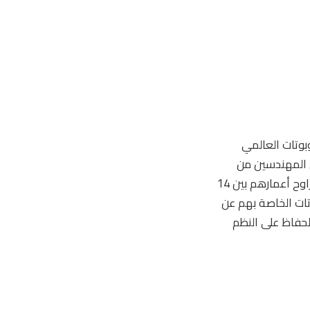
ي الروبوتات العالمي
ن المهندسين من
خلال ثلاثة تحديات مستوحاة من موضوع مختلف كل عام. تتنافس فرق من الطلاب الذين تتراوح أعمارهم بين 14
وتات الخاصة بهم عن
الحفاظ على النظم