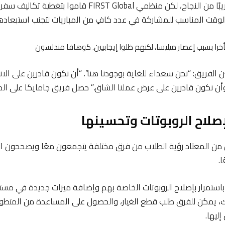
السفر. لم يتمكنوا تقريبًا من النجاح، لكن منظمي FIRST Global 
 الوقت المناسب للمشاركة في عدد كافٍ من المباريات لتجنب استبعاده
ا بسبب إعصار ميليسا، لكنهم ظلوا إيجابيين.
كوهافا مندلسون
ن الفريق: “نحن سعداء للغاية بوجودنا هنا”. “أن نكون قادرين على ال
أن نكون قادرين على عرض عملنا الشاق.”
حصل فريق جامايكا على الميدا
إصلاح الروبوتات وتحسينها
من المعتاد رؤية الطلاب من فرق مختلفة يتجمعون معًا ويصححون الأ
.
استمرار بإصلاح الروبوتات الخاصة بهم وإضافة ميزات جديدة في مس
، يمكن للفرق طلب قطع الغيار، والحصول على المساعدة من المتطو
إليها.