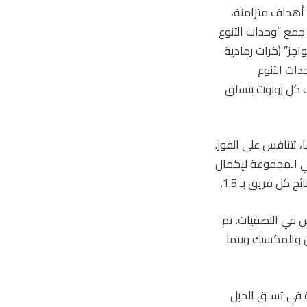
 أهداف متزامنة،
بهم في جمع “وحدات التنوع
واجز” (كرات رمادية
دات التنوع
يف كل روبوت بتسلق
، تتنافس على الفوز.
في المجموعة لإكمال
كل فريق بـ 1.5.
تنافس في التصفيات. تم
ن والمكسيك وبنما
ة في تسلق الحبل