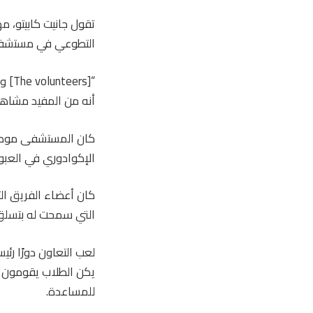
تقول جانيت كابيتو، 
التطوعي في مستشفى ا
“[s
أنه من المفيد مشاه
كان المستشفى موطنًا 
الإكوادوري في العبور
كان أعضاء الفريق ال
التي سمحت له بتسلق 
لعب التعاون دورًا رئ
يكن الطلاب يقومون ب
للمساعدة.