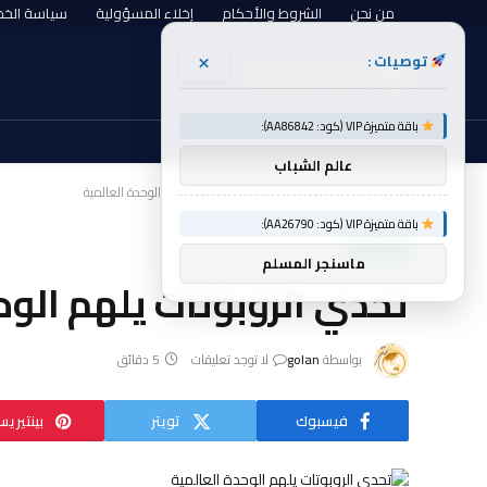
من نحن
الشروط والأحكام
إخلاء المسؤولية
سياسة الخ
×
توصيات :
الجمعة, أغسطس 7
باقة متميزة VIP (كود: AA86842):
عالم الشباب
الرئيسية
، مقالات،
تحدي الروبوتات يلهم الوحدة العالمية
»
»
باقة متميزة VIP (كود: AA26790):
، مقالات،
ماسنجر المسلم
تحدي الروبوتات يلهم الوح
بواسطة
golan
لا توجد تعليقات
5 دقائق
فيسبوك
تويتر
بينتيري