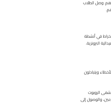
قاموا بتغطية تكاليف سفرهم. وصل الطلاب
م.
انخراط في أنشطة
لية البرونزية.
خطاء ويتبادلون
تشفى الروبوت
عين، والوصول إلى