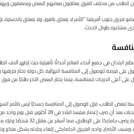
 كان الطلاب من مختلف الفرق يعانقون بعضهم البعض ويصفقون ويهت
ضو فريق جنوب أفريقيا: “الأمر لا يتعلق بالفوز، ولا يتعلق بالخسارة، ب
صدى مشاعره طوال الحدث.
نافسة
نظم البلدان في جميع أنحاء العالم أحداثًا تأهيلية حيث يُظهر آلاف ال
ل على فرصة للوصول إلى المنافسة النهائية. كل دولة تختار فريقها 
على أعلى الدرجات للمنافسة، بينما يختار البعض الآخر طلابًا من فرق
نسبة لبعض الطلاب، فإن الوصول إلى المنافسة جسديًا ليس بالأمر الس
جامايكا هذا العام تحديات بعد أن ضرب إعصار ميليسا البلاد في 28
وكان هذا أقوى إعصار يضرب جامايكا على الإطلا
ية. وبسبب الأضرار، واجه الفريق الجامايكي إلغاء رحلاته بشكل متكرر و