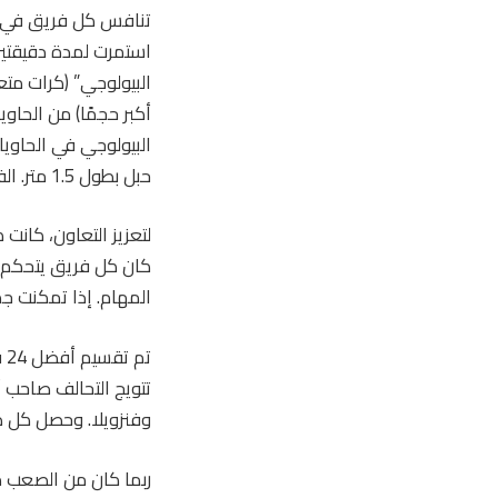
تنافس كل فريق في سل
البيولوجي” (كرات متعد
أكبر حجمًا) من الحاو
البيولوجي في الحاويا
حبل بطول 1.5 متر. الفريق الحاصل على أكبر عدد من النقاط فاز بالمباراة.
لتعزيز التعاون، كانت
كان كل فريق يتحكم ف
المهام. إذا تمكنت جمي
تم
تتويج التحالف صاحب أ
وفنزويلا. وحصل كل ط
ربما كان من الصعب م