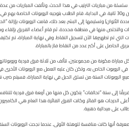
سلة من مباريات الترتيب في هذا الحدث. وتألفت المباريات من عدة
استمرت لمدة دقيقتين و30 ثانية. في البداية، قام الطلاب بتوجيه الروبوتات الخاصة 
دة الألوان) وتسليمها إلى البشر. بعد ذلك، قامت الروبوتات بإزالة “الح
يات والتخلص منها في منطقة محددة. ثم قام أعضاء الفريق بإلقاء وح
ت التي تم تطهيرها الآن لتسجيل النقاط. وفي نهاية المباراة، تم تكل
 كل مباراة مكونة من مجموعتين، تتألف من ثلاثة فرق فردية وروبوتاتها
ي الروبوت الخاص به، ولكن كان عليه العمل مع الروبوتات الأخرى 
ع الروبوتات الستة من تسلق الحبل في نهاية المباراة، فسيتم ضرب نتائج 
 تقسيم أفضل 24 فريقًا إلى ستة “تحالفات” يتكون كل منها من أربعة فرق فردية لل
على الدرجات هو الفائز. وكانت الفرق الفائزة هذا العام هي الكاميرو
الب على ميدالية ذهبية.
عرفة أنها كانت منافسة للوهلة الأولى. عندما نجحت الروبوتات الست