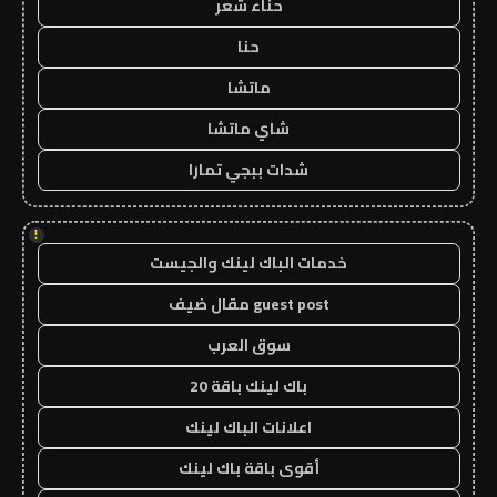
حناء شعر
حنا
ماتشا
شاي ماتشا
شدات ببجي تمارا
!
خدمات الباك لينك والجيست
guest post مقال ضيف
سوق العرب
باك لينك باقة 20
اعلانات الباك لينك
أقوى باقة باك لينك