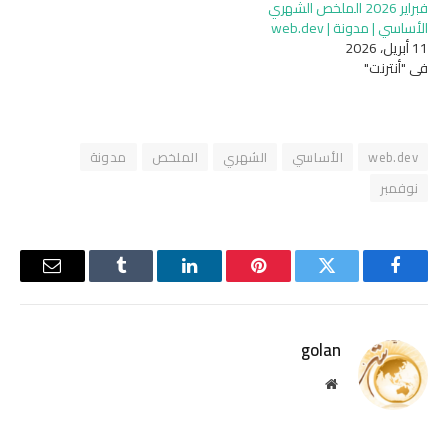
فبراير 2026 الملخص الشهري
الأساسي | مدونة | web.dev
11 أبريل، 2026
في "أنترنت"
web.dev
الأساسي
الشهري
الملخص
مدونة
نوفمبر
فيسبوك
تويتر
بينتيريست
لينكدإن
Tumblr
البريد
الإلكترو
golan
موقع
الويب