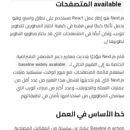
available
المتصفحات
Next.js هو إطار عمل React مستخدم على نطاق واسع، وهو
يحمل تأثيرًا كبيرًا ليس فقط في كيفية اختيار المطورين للتطوير
للويب، ولكن أيضًا في المتصفحات التي قد يختار مطورو التطوير
تطويرها
ل
.
قام Next.js مؤخرًا بتحديث معايير دعم المتصفح الافتراضية
الخاصة به إلى التقييم الحالي لـ
baseline widely available
استعلام قائمة المتصفحات. مع مرور الوقت، ستستفيد مثيلات
Next.js التي يتم تحديثها لتشمل هذا التغيير من عدد أقل من
عمليات التعبئة والتحويلات، وعدد أكبر من ميزات الويب التي
سيتمكن المطورون من استخدامها بأمان في تطبيقاتهم.
خط الأساس في العمل
Baseline in action عبارة عن سلسلة من المقالات المصاحبة