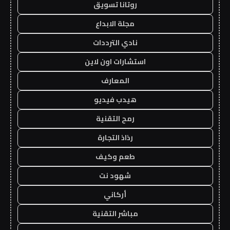
روتانا تسويق
مجلة الابداع
نادي الترددات
استشارات اون لاين
المعارف
هيدب فيديو
رمح التقنية
رذاذ التجارة
طعم وكيف
شهود نت
أركاني
مباشر التقنية