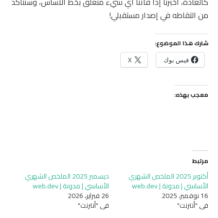
كالعادة، أخبرنا إذا فاتنا أي شيء متعلق بخط الأساس، وسنتأكد
من التقاطه في إصدار مستقبلي!
شارك هذا الموضوع:
فيس بوك
X
معجب بهذه:
مرتبط
أكتوبر 2025 الملخص الشهري
ديسمبر 2025 الملخص الشهري
الأساسي | مدونة | web.dev
الأساسي | مدونة | web.dev
16 نوفمبر، 2025
26 فبراير، 2026
في "أنترنت"
في "أنترنت"