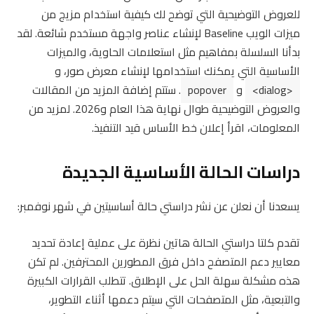
للعروض التوضيحية التي توضح لك كيفية استخدام مزيج من
ميزات الويب Baseline لإنشاء عناصر واجهة مستخدم شائعة. لقد
بدأنا السلسلة بمفاهيم مثل استعلامات الحاوية، والميزات
الأساسية التي يمكنك استخدامها لإنشاء معرض صور، و
<dialog>
و
popover
. ستتم إضافة المزيد من المقالات
والعروض التوضيحية طوال نهاية هذا العام و2026. لمزيد من
المعلومات، اقرأ إعلان خط الأساس قيد التنفيذ.
دراسات الحالة الأساسية الجديدة
يسعدنا أن نعلن عن نشر دراستي حالة أساسيتين في شهر نوفمبر:
تقدم كلتا دراستي الحالة هاتين نظرة على عملية إعادة تحديد
معايير دعم المتصفح داخل فرق المطورين المحترفين. لم تكن
هذه مشكلة سهلة الحل على الإطلاق. تتطلب القرارات الكبيرة
والتبعية، مثل المتصفحات التي سيتم دعمها أثناء التطوير،