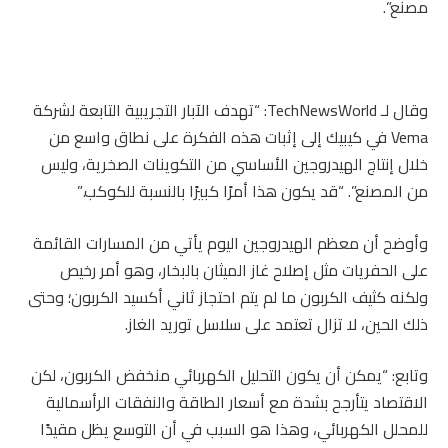
مصنع”.
وقال لـ TechNewsWorld: “تهدف الآبار التجريبية التابعة لشركة
Vema في كيبيك إلى إثبات هذه الفكرة على نطاق واسع من
خلال إنتاج الهيدروجين الأساسي من التكوينات الصخرية، وليس
من المصنع”. “قد يكون هذا أمرًا كبيرًا بالنسبة للكوكب.”
وأوضح أن معظم الهيدروجين اليوم يأتي من المسارات القائمة
على الحفريات مثل إصلاح غاز الميثان بالبخار، وهو أمر رخيص
ولكنه كثيف الكربون ما لم يتم احتجاز ثاني أكسيد الكربون؛ وحتى
ذلك الحين، لا تزال تعتمد على سلاسل توريد الغاز.
وتابع: “يمكن أن يكون التحليل الكهربائي منخفض الكربون، لكن
الاقتصاد يتأرجح بشدة مع أسعار الطاقة والنفقات الرأسمالية
للمحلل الكهربائي، وهذا هو السبب في أن التوسع يظل مقيدًا