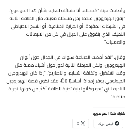
وأضافت فينا: “كمحللة، أنا متفائلة للغاية بشأن هذا الموضوع”.
“يفوز الهيدروجين عندما يحل مشكلة معينة، مثل الطاقة الثابتة
في الشبكات المقيدة، أو الحرارة الصناعية، أو النسخ الاحتياطي
النظيف الذي يتفوق على الديزل في كل من الانبعاثات
والعمليات.”
وقال: “لقد أمضت الصناعة سنوات في الجدال حول ألوان
الهيدروجين، ولكن المرحلة التالية تدور حول أشياء مملة مثل
وقت التشغيل، وتكلفة التسليم، والتصاريح”. “إذا كان الهيدروجين
الجيولوجي يوفر إمدادًا أساسيًا ثابتًا، فقد تكون قصة الهيدروجين
النادرة التي تبدو وكأنها بنية تحتية للطاقة أكثر من كونها تجربة
مناخية.”
شارك هذا الموضوع:
فيس بوك
X