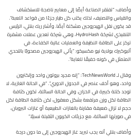
وأضاف: “تفتقر الصناعة أيضًا إلى معايير ناضجة للاستكشاف
والقياس والتصنيف، لذلك يكتب كل طيار جزءًا من قواعد اللعبة”.
قد يكون نقل الهيدروجين مشكلة أيضًا. وأشار ريك بنتلي، الرئيس
التنفيذي لشركة HydroHash، وهي شركة تعدين عملات مشفرة
تركز على الطاقة النظيفة والعمليات عالية الكفاءة، في
ألبوكيرك بولاية نيو مكسيكو: “يأتي الهيدروجين مصحوبًا بالتحدي
المتمثل في كونه خفيفًا للغاية”.
وقال لـ TechNewsWorld: “إنه مجرد بروتون واحد وإلكترون
واحد، وهو أخف عنصر في الجدول الدوري”. “في الحالة الغازية، لا
توجد كتلة كبيرة في الخزان. وفي الحالة السائلة، تكون كثافة
الطاقة لكل وزن مرتفعة بشكل معقول، لكن كثافة الطاقة لكل
حجم لا تزال ضعيفة مقارنة بالغازات الطبيعية أو غازات البروبان،
في صورتها السائلة، مع جزيئات الكربون الثقيلة نسبيًا.”
وأضاف بنتلي أنه يجب تبريد غاز الهيدروجين إلى ما دون درجة