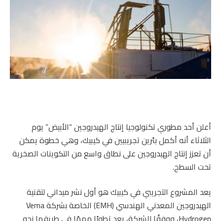
أعلن أحد مطوري تكنولوجيا إنتاج الهيدروجين “الأبيض” يوم
الثلاثاء أنه أكمل بئرين تجريبيين في كيبيك، وهي خطوة يمكن
أن تعزز إنتاج الهيدروجين على نطاق واسع من التكوينات الصخرية
تحت السطح.
يعد المشروع التجريبي في كيبيك هو أول نشر ميداني لتقنية
الهيدروجين المعدني الهندسي (EMH) الخاصة بشركة Vema
Hydrogen، ووفقًا للشركة، يعد تطورًا مهمًا في طريقها نحو