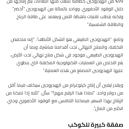
99% من الهيدروجين كطاقة تنبعث منها انبعاثات يتم إنتاجها من
خلال الوقود الأحفوري. وواحد بالمائة من الهيدروجين “أخضر”
ولكنه يتطلب تقنيات باهظة الثمن ويعتمد على طاقة الرياح
والطاقة الشمسية.”
وتابع: “الهيدروجين الطبيعي هو الشكل الأنظف”. “إنه منخفض
التكلفة، والمنتج النهائي تحت أقدامنا مباشرة. وبما أن
الهيدروجين الطبيعي موجود في شكل منتج نهائي تحت الأرض،
يتم التخلص من العمليات التكنولوجية المكلفة التي ينطوي
عليها الهيدروجين المصنع من هذه العملية.”
ويقدر ليفين أن إنتاج كيلوغرام من الهيدروجين سيكلف فيما أقل
من دولار واحد. “لماذا هذا الرقم مهم؟” سأل. “لأنه إذا تمكنا من
الإنتاج بهذا السعر، فيمكننا التنافس مع الوقود الأحفوري وجني
الكثير من المال”.
صفقة كبيرة للكوكب