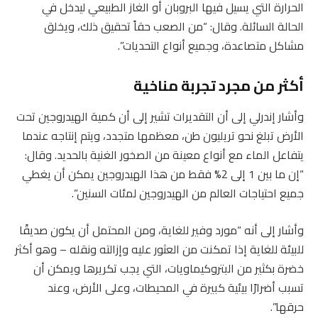
الحرارة التي يسيل فيها البروبان أو الغاز الطبيعي ليدخل في
الحالة السائلة. وقال: “من الصعب حقاً تحقيق ذلك، ويخلق
مشاكل متصاعدة، وجميع أنواع التحديات”.
أكثر من مجرد تجربة مناخية
وأشار إندرلي إلى أن التقديرات تشير إلى أن كمية الهيدروجين تحت
الأرض تبلغ نحو تريليون طن، معظمها متجدد، ويتم إنتاجه عندما
يتفاعل الماء مع أنواع معينة من الصخور الغنية بالحديد. وقال:
“إن ما بين 1 إلى 2% فقط من هذا الهيدروجين يمكن أن يغطي
جميع احتياجات العالم من الهيدروجين لمئات السنين”.
وأشار إلى أنه “مورد وفير للغاية، ومن المحتمل أن يكون صديقًا
للبيئة للغاية إذا تمكنت من العثور عليه وإزالته ونقله – وهو أكثر
خضرة بكثير من البتروكيماويات، التي يجب تكريرها ويمكن أن
تسبب أضرارًا بيئية كبيرة في المحيطات، وعلى الأرض، وعند
حرقها”.