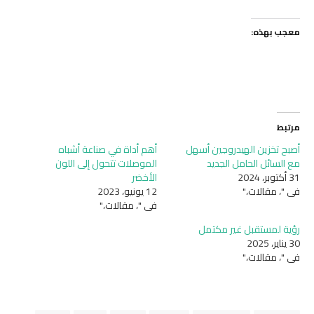
معجب بهذه:
مرتبط
أصبح تخزين الهيدروجين أسهل
أهم أداة في صناعة أشباه
مع السائل الحامل الجديد
الموصلات تتحول إلى اللون
31 أكتوبر، 2024
الأخضر
في "، مقالات،"
12 يونيو، 2023
في "، مقالات،"
رؤية لمستقبل غير مكتمل
30 يناير، 2025
في "، مقالات،"