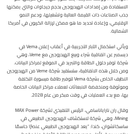
الاستفادة من إمدادات الهيدروجين بحجم جيجاوات والتي يمكنها
جذب الصناعات ذات القيمة العالية وتشغيلها، ودعم النمو
الإقليمي، وإعادة تحديد ما هو ممكن لإزالة الكربون في أمريكا
الشمالية.
ويأتي استكمال الآبار التجريبية في أعقاب إعلان Vema في
ديسمبر عن اتفاقية شراء وبيع الهيدروجين مع Verne، وهي
شركة توفر حلول الطاقة والتبريد في الموقع لمراكز البيانات.
ومن خلال هذه الاتفاقية، ستستفيد شركة Verne من الهيدروجين
النظيف الخاص بشركة Vema لتوفير طاقة ميسورة التكلفة
وموثوقة ومنخفضة الانبعاثات لعملاء مراكز البيانات الخاصة
بها، مع بدء العمليات في وقت مبكر من عام 2028.
وقال ران ناراياناسامي، الرئيس التنفيذي لشركة MAX Power
Mining، وهي شركة لاستكشاف الهيدروجين الطبيعي في
ساسكاتشوان، كندا: “يعد الهيدروجين الطبيعي عنصرًا حاسمًا