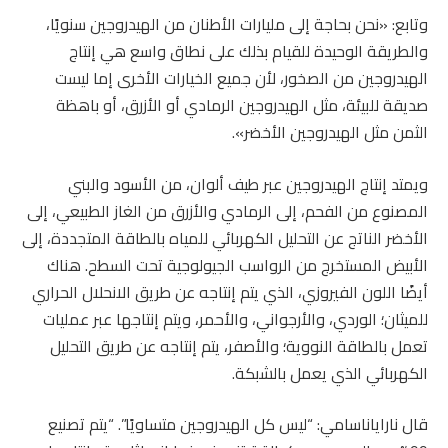
وتابع: «نحن بحاجة إلى مليارات الأطنان من الهيدروجين سنويًا،
والطريقة الوحيدة للقيام بذلك على نطاق واسع هي إنتاج
الهيدروجين من الصخور، لأن جميع الخيارات الأخرى إما ليست
صديقة للبيئة، مثل الهيدروجين الرمادي أو الأزرق، أو باهظة
الثمن مثل الهيدروجين الأخضر».
ويمتد إنتاج الهيدروجين عبر طيف ألوان، من الأسود والبني
المصنوع من الفحم، إلى الرمادي والأزرق من الغاز الطبيعي، إلى
الأخضر الناتج عن التحليل الكهربائي للمياه بالطاقة المتجددة، إلى
الأبيض المستخرج من الرواسب الجيولوجية تحت السطح. هناك
أيضًا اللون الفيروزي، الذي يتم إنتاجه عن طريق الانحلال الحراري
للميثان؛ الوردي، والأرجواني، والأحمر، ويتم إنتاجها عبر عمليات
تعمل بالطاقة النووية؛ والأصفر، يتم إنتاجه عن طريق التحليل
الكهربائي الذي يعمل بالشبكة.
قال ناراياناسامي: “ليس كل الهيدروجين متساويًا”. “يتم تصنيع