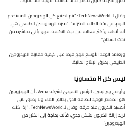
يظهر بسرعة كأول مصدر جديد للطاقة الأولية منذ عقود”.
وقال لـ TechNewsWorld: “يتم تصنيع كل الهيدروجين المستخدم
اليوم، في بيئة الطلب المتزايد”. “ميزة الهيدروجين الطبيعي هي
أنه أنظف وأكثر فعالية من حيث التكلفة. فهو يأتي مباشرة من
تحت السطح.”
ويعتمد الوعد الأوسع لنهج فيما على كيفية مقارنة الهيدروجين
الطبيعي بطرق الإنتاج الحالية.
ليس كل H متساويًا
وأوضح بيير ليفين، الرئيس التنفيذي لشركة Vema، أن الهيدروجين
هو المصدر الوحيد للطاقة الذي يطلق الماء ولا يطلق ثاني
أكسيد الكربون عند حرقه. وقال لـ TechNewsWorld: “إذا كنت
تريد إزالة الكربون بشكل جدي، فأنت بحاجة إلى الكثير من
الهيدروجين”.