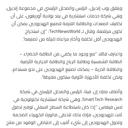
ويتفق روب إنديرل، الرئيس والمحلل الرئيسي في مجموعة إنديرل،
وهي شركة خدمات استشارية في بيند بولاية أوريغون، على أن
تكاليف المعدات والطاقة اللازمة لتصنيع الهيدروجين يمكن أن
تكون مرتفعة. وقال لـ TechNewsWorld: “إن استخراج
الهيدروجين أقل تكلفة وأكثر مراعاة للبيئة من تصنيعه”.
واعترف قائلا: “مع وجود ما يكفي من الطاقة الخضراء –
الطاقة الشمسية وطاقة الرياح والطاقة الحرارية الأرضية
والطاقة الذرية – يمكنك تصنيع الهيدروجين على نحو مستدام،
ولكن تكلفة الأجهزة الأولية ستكون مفرطة”.
وأضاف مارك إن. فينا، الرئيس والمحلل الرئيسي في شركة
SmartTech Research، وهي شركة استشارية تكنولوجية في
لاس فيغاس: “إذا كان باستطاعة السطح السفلي توفير تدفق
ثابت للهيدروجين، فإنك بذلك تتخطى فاتورة الكهرباء الضخمة
وتحول الهيدروجين إلى شيء أقرب إلى احتياطي الوقود من منتج