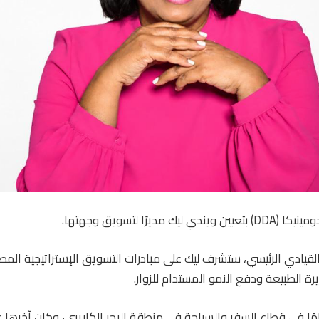
مديرًا لتسويق وجهتها.
لقيادي الرئيسي، ستشرف ليك على مبادرات التسويق الإستراتيجية المص
يرة الطبيعة ودفع النمو المستدام للزوار.
تع ليك بخبرة 16 عامًا في قطاع السفر والسياحة في منطقة البحر الكاريبي، وكان