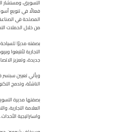
التسويق، ومستشار التس
فعالًا في تنويع أسوا
من خلال الحملات التس
بصفته مديرًا للسياحة 
التجارية لأنتيغوا وبر
جديدة، وتعزيز الاتصا
ويأتي تعيين سبنسر 
الناشئة، وتدمج التكنو
العلامة التجارية، وا
واستراتيجية الأحداث.
وسيخلف شيرمين جيريم