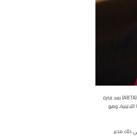
تم تعيين شارمين سبنسر رئيسًا تنفيذيًا للتسويق (CMO) في هيئة السياحة في أنتيغوا وبربودا (ABTA) بعد فترة
للاتينية، وهو
في ذلك مدير