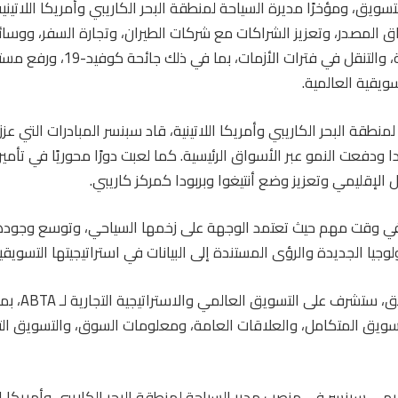
ويق، ومؤخرًا مديرة السياحة لمنطقة البحر الكاريبي وأمريكا اللاتينية.
ق المصدر، وتعزيز الشراكات مع شركات الطيران، وتجارة السفر، ووسائ
المصلحة في الصناعة، والتنقل في فترا
ويقية العالمية.
لمنطقة البحر الكاريبي وأمريكا اللاتينية، قاد سبنسر المبادرات التي ع
بودا ودفعت النمو عبر الأسواق الرئيسية. كما لعبت دورًا محوريًا في تأ
ل الإقليمي وتعزيز وضع أنتيغوا وبربودا كمركز كاريبي.
في وقت مهم حيث تعتمد الوجهة على زخمها السياحي، وتوسع وجوده
لوجيا الجديدة والرؤى المستندة إلى البيانات في استراتيجيتها التسويقي
بصفتها مديرة التسو
لتسويق المتكامل، والعلاقات العامة، ومعلومات السوق، والتسويق الت
ي سبنسر في منصب مدير السياحة لمنطقة البحر الكاريبي وأمريكا اللا