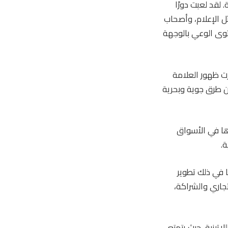
 لقد لعبت دورًا
ل الإعلام، وأصحاب
ت الأزمات، بما في ذلك جائحة كوفيد-19، ورفع مستوى الوعي بالوجهة
ززت ظهور العلامة
مين طرق جوية وبحرية
ا في الأسواق
ة.
يق، ستشرف على التسويق العالمي والاستراتيجية التجارية لـ ABTA، بما في ذلك تطوير
جاري والشراكة،
تينية، حيث يتمتع