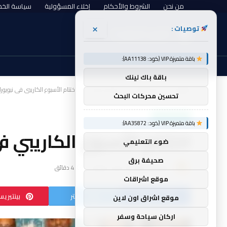
من نحن
الشروط والأحكام
إخلاء المسؤولية
سياسة الخ
×
توصيات :
الخميس, أغسطس 6
باقة متميزة VIP (كود: AA11138):
باقة باك لينك
الرئيسية
أخبار العالم
سياحة و سفر
اختتام الأسبوع الكاريبي في نيويورك 
»
»
»
تحسين محركات البحث
سياحة و سفر
باقة متميزة VIP (كود: AA35872):
اختتام الأسبوع الكاريبي في
ضوء التعليمي
صحيفة برق
بواسطة
golan
لا توجد تعليقات
4 دقائق
موقع اشراقات
فيسبوك
تويتر
بينتيري
موقع اشراق اون لاين
اركان سياحة وسفر