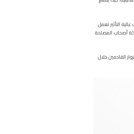
لخاصة في ABTA، حيث يقود مبادرات عالية التأثير تعمل
اركة أصحاب المصلحة
 فيه ABTA عن زيادة قوية بنسبة 7٪ في عدد الزوار القادمين خلال