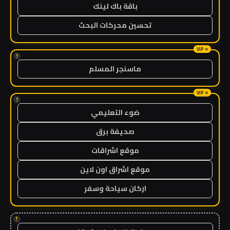
باقة باك لينك
تحسين محركات البحث
!
ماسنجر المسلم
!
ضوء التعليمي
صحيفة برق
موقع اشراقات
موقع اشراق اون لاين
اركان سياحة وسفر
!