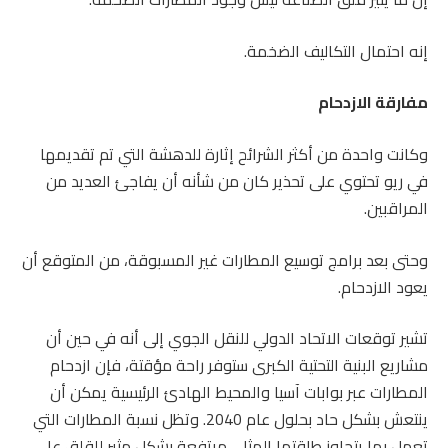
إنه احتمال التكاليف الضخمة.
مفارقة الازدحام
وكانت واحدة من أكثر الشرائح إثارة للدهشة التي تم تقديمها
في ريو تحتوي على تحذير كان من شأنه أن يفاجئ العديد من
المراقبين.
وحتى بعد برامج توسيع المطارات غير المسبوقة، من المتوقع أن
يعود الازدحام.
تشير توقعات الاتحاد الدولي للنقل الجوي إلى أنه في حين أن
مشاريع البنية التحتية الكبرى ستوفر راحة مؤقتة، فإن ازدحام
المطارات عبر بوابات آسيا والمحيط الهادئ الرئيسية يمكن أن
ينتعش بشكل حاد بحلول عام 2040. وتظل نسبة المطارات التي
تعمل بما يتجاوز طاقتها المثلى مرتفعة بشكل مثير للقلق على