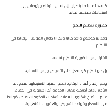
كلاهما غالبا ما ينظران إلى نفس الأرقام ويتوصلان إلى
استنتاجات مختلفة تماما.
خطورة تنظيم النمو
وقد برز موضوع واحد مرارا وتكرارا طوال المؤتمر: الإفراط في
التنظيم.
القلق ليس بالضرورة التنظيم نفسه.
بل هو تنظيم كرد فعل على الأعراض وليس الأسباب.
ومع ارتفاع أعداد الركاب، تصبح القدرة الاستيعابية محدودة.
التأخير يزداد. أصبحت معايير الخدمة أكثر صعوبة في الحفاظ
عليها. ارتفاع شكاوى العملاء. تستجيب الحكومات بفرض ضوابط
على الأسعار وقواعد التعويض والعقوبات التشغيلية.