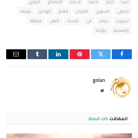
آسيا
أخبار
اختبارا
ازدهار
الاجتماع
الجوي
الدولي
السنوي
الطيران
العام
الهادئ
بقيمة
تريليون
دولار
في
للاتحاد
للنقل
منطقة
والمحيط
يواجه
فيسبوك
تويتر
بينتيريست
لينكدإن
Tumblr
البريد
الإلكترو
golan
موقع
الويب
المقالات
ذات الصلة