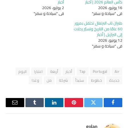
كأس العالم 2026 | أخبار
أخبار
16 يونيو، 2026
2 يوليو، 2026
في "سياحة و سفر"
في "سياحة و سفر"
طيران تاب البرتغال تحتفل بمرور
60 عامًا من التاريخ وتسيّر رحلات
إلى البرازيل | أخبار
12 يونيو، 2026
في "سياحة و سفر"
Air
Portugal
Tap
أخبار
أربعة
اعتبارا
اليوم
جديدة
خطوط
ستبدأ
شركة
من
وغدا
فيسبوك
تويتر
بينتيريست
لينكدإن
Tumblr
البريد
الإلكترو
golan