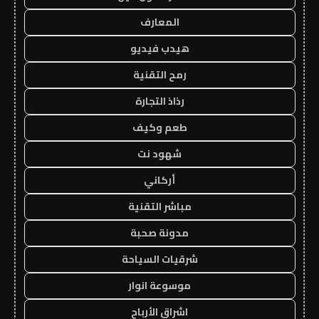
المعارف
هيدب فيديو
رمح التقنية
رذاذ التجارة
طعم وكيف
شهود نت
أركاني
مباشر التقنية
مدونة صحبة
شرقيات السياحة
موسوعة انوار
اشراق الأرباح