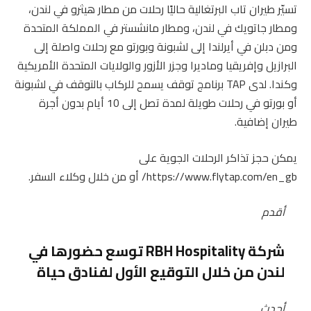
تسيّر طيران تاب البرتغالية حاليًا رحلات من مطار هيثرو في لندن،
ومطار جاتويك في لندن، ومطار مانشستر في المملكة المتحدة
ومن دبلن في أيرلندا إلى لشبونة وبورتو مع رحلات واصلة إلى
البرازيل وإفريقيا وماديرا وجزر الأزور والولايات المتحدة الأمريكية
وكندا. لدى TAP برنامج توقف يسمح للركاب بالتوقف في لشبونة
أو بورتو في رحلات طويلة لمدة تصل إلى 10 أيام بدون أجرة
طيران إضافية.
يمكن حجز تذاكر الرحلات الجوية على
https://www.flytap.com/en_gb/ أو من خلال وكلاء السفر.
أقدم
شركة RBH Hospitality توسع حضورها في
لندن من خلال التوقيع الأول لفنادق حياة
أحدث