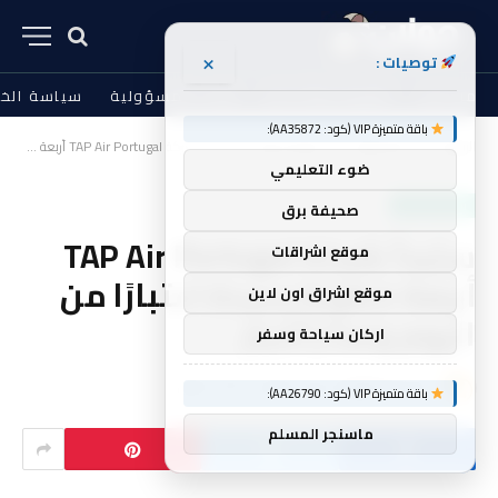
×
توصيات :
من نحن
الشروط والأحكام
إخلاء المسؤولية
سياسة الخ
باقة متميزة VIP (كود: AA35872):
الرئيسية
أخبار العالم
سياحة و سفر
ستبدأ شركة TAP Air Portugal أربعة خطوط جديدة اعتبارًا من اليوم وغدًا | أخبار
»
»
»
ضوء التعليمي
سياحة و سفر
صحيفة برق
ستبدأ شركة TAP Air Portugal
موقع اشراقات
أربعة خطوط جديدة اعتبارًا من
موقع اشراق اون لاين
اليوم وغدًا | أخبار
اركان سياحة وسفر
بواسطة
golan
لا توجد تعليقات
2 دقائق
باقة متميزة VIP (كود: AA26790):
ماسنجر المسلم