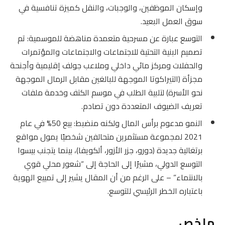
وإسكان الموظفين، والوجبات، والنقل كميزة تنافسية في
سوق العمل البعيد.
التوسع عبارة عن مسرحية متعمدة مناهضة للموسمية: تم
تصميم البنية التحتية للاجتماعات والاجتماعات والمؤتمرات
والحفلات ومركز مائي داخلي وملاعب جولف إقليمية وأجنحة
مجزأة (التيراكوتا الموجهة للبالغين مقابل الرمال الموجهة
نحو الأسرة) لتلبية الطلب في موسم الكتف وخدمة ملفات
تعريف الضيوف المتعددة دون تصادم.
النمو مدعوم برأس المال ولكنه منضبط: بيع 50% في عام
2021 لمجموعة مستثمرين متحالفين شخصيًا يمول مواقع
برتغالية جديدة (دورو، جزر الأزور، ألكويفا)، بينما يتجنب بيسوا
التوسع الدولي، مشيرًا إلى الحاجة إلى “شعور محلي قوي
بالانتماء” – على الرغم من أن المقال يشير إلى تمييع الهوية
باعتباره الخطر الرئيسي للتوسع.
ملخص