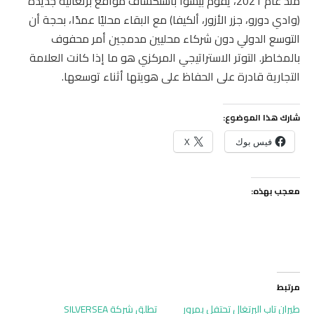
منذ عام 2021، يقوم بيسوا باستكشاف مواقع برتغالية جديدة
(وادي دورو، جزر الأزور، ألكيفا) مع البقاء محليًا عمدًا، بحجة أن
التوسع الدولي دون شركاء محليين مدمجين أمر محفوف
بالمخاطر. التوتر الاستراتيجي المركزي هو ما إذا كانت العلامة
التجارية قادرة على الحفاظ على هويتها أثناء توسعها.
شارك هذا الموضوع:
فيس بوك
X
معجب بهذه:
مرتبط
طيران تاب البرتغال تحتفل بمرور
تطلق شركة SILVERSEA