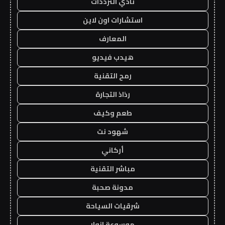
نادي الترددات
استشارات اون لاين
المعارف
هيدب فيديو
رمح التقنية
رذاذ التجارة
طعم وكيف
شهود نت
أركاني
مباشر التقنية
مدونة صحبة
شرقيات السياحة
موسوعة انوار