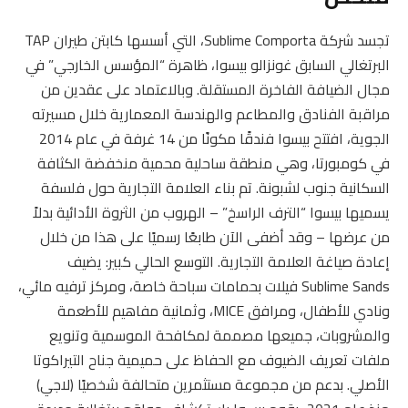
تجسد شركة Sublime Comporta، التي أسسها كابتن طيران TAP
البرتغالي السابق غونزالو بيسوا، ظاهرة “المؤسس الخارجي” في
مجال الضيافة الفاخرة المستقلة. وبالاعتماد على عقدين من
مراقبة الفنادق والمطاعم والهندسة المعمارية خلال مسيرته
الجوية، افتتح بيسوا فندقًا مكونًا من 14 غرفة في عام 2014
في كومبورتا، وهي منطقة ساحلية محمية منخفضة الكثافة
السكانية جنوب لشبونة. تم بناء العلامة التجارية حول فلسفة
يسميها بيسوا “الترف الراسخ” – الهروب من الثروة الأدائية بدلاً
من عرضها – وقد أضفى الآن طابعًا رسميًا على هذا من خلال
إعادة صياغة العلامة التجارية. التوسع الحالي كبير: يضيف
Sublime Sands فيلات بحمامات سباحة خاصة، ومركز ترفيه مائي،
ونادي للأطفال، ومرافق MICE، وثمانية مفاهيم للأطعمة
والمشروبات، جميعها مصممة لمكافحة الموسمية وتنويع
ملفات تعريف الضيوف مع الحفاظ على حميمية جناح التيراكوتا
الأصلي. بدعم من مجموعة مستثمرين متحالفة شخصيًا (لاجي)