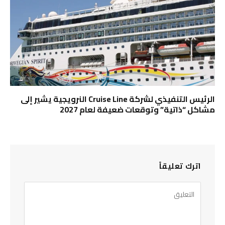
الرئيس التنفيذي لشركة Cruise Line النرويجية يشير إلى
مشاكل “ذاتية” وتوقعات ضعيفة لعام 2027
اترك تعليقاً