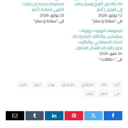
60 عامًا من التاريخ وتسيّر رحلات
مجموعة جديدة من رحلات
إلى البرازيل | أخبار
الطهي المالحة | أخبار
12 يونيو، 2026
23 يوليو، 2026
في "سياحة و سفر"
في "سياحة و سفر"
فيديوهات الروبوت: روبوتات
ستاربكس، والكائنات البشرية ذات
الذكاء الاصطناعي، والطائرات
بدون طيار ذات الشكل العصبي
24 مايو، 2024
في "، مقالات،"
أحد
أكثر
البرتغال
الفنادق
ببناء
تميزا
طيار
في
قام
كيف
فيسبوك
تويتر
بينتيريست
لينكدإن
Tumblr
البريد