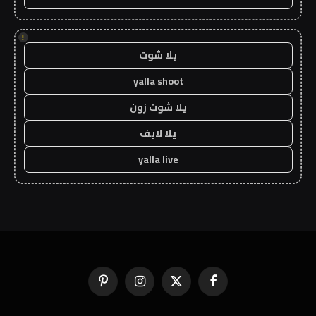
!
يلا شوت
yalla shoot
يلا شوت زون
يلا لايف
yalla live
فيسبوك
X
الانستغرام
بينتيريست
(Twitter)