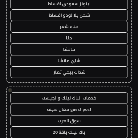
ايتونز سعودي اقساط
شحن يلا لودو اقساط
حناء شعر
حنا
ماتشا
شاي ماتشا
شدات ببجي تمارا
!
خدمات الباك لينك والجيست
guest post مقال ضيف
سوق العرب
باك لينك باقة 20