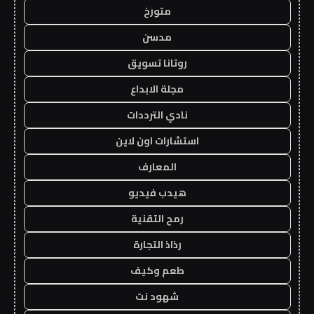
متورخ
مدسن
روتانا تسويق
مجلة الابداع
نادي الترددات
استشارات اون لاين
المعارف
هيدب فيديو
رمح التقنية
رذاذ التجارة
طعم وكيف
شهود نت