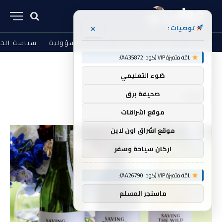
×
توصيات :
من نحن
الشروط والأحكام
إخلاء المسؤولية
سياسة الخ
باقة متميزة VIP (كود: AA35872):
الرئيسية
إنقاذ
»
ضوء التعليمي
إنقاذ
صحيفة برق
موقع اشراقات
موقع اشراق اون لاين
اركان سياحة وسفر
باقة متميزة VIP (كود: AA26790):
ماسنجر المسلم