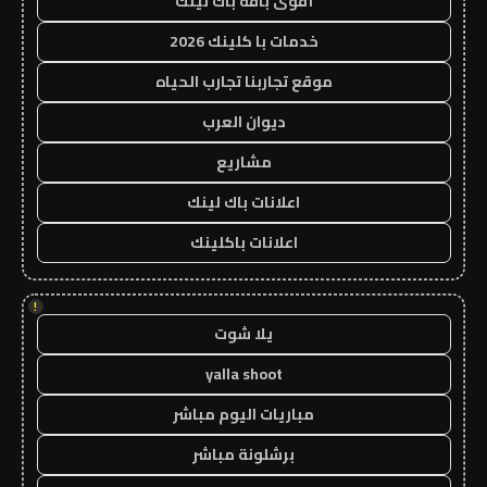
أقوى باقة باك لينك
خدمات با كلينك 2026
موقع تجاربنا تجارب الحياه
ديوان العرب
مشاريع
اعلانات باك لينك
اعلانات باكلينك
!
يلا شوت
yalla shoot
مباريات اليوم مباشر
برشلونة مباشر