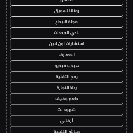
روتانا تسويق
مجلة الابداع
نادي الترددات
استشارات اون لاين
المعارف
هيدب فيديو
رمح التقنية
رذاذ التجارة
طعم وكيف
شهود نت
أركاني
مباشر التقنية