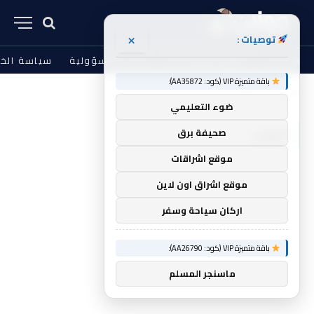
×
توصيات :
من نحن
الشروط والأحكام
إخلاء المسؤولية
سياسة الخ
باقة متميزة VIP (كود: AA35872):
الرئيسية
الأوان
»
ضوء التعليمي
الأوان
صحيفة برق
موقع اشراقات
موقع اشراق اون لاين
اركان سياحة وسفر
باقة متميزة VIP (كود: AA26790):
ماسنجر المسلم