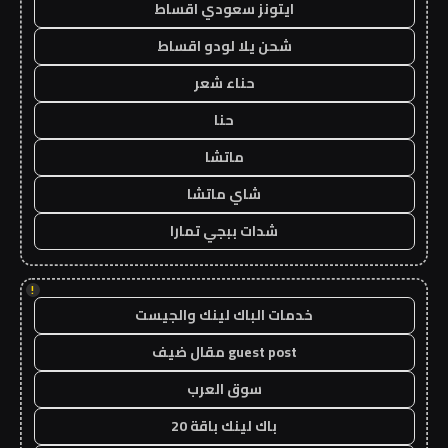
ايتونز سعودي اقساط
شحن يلا لودو اقساط
حناء شعر
حنا
ماتشا
شاي ماتشا
شدات ببجي تمارا
!
خدمات الباك لينك والجيست
guest post مقال ضيف
سوق العرب
باك لينك باقة 20