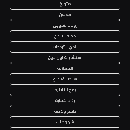
متورخ
مدسن
روتانا تسويق
مجلة الابداع
نادي الترددات
استشارات اون لاين
المعارف
هيدب فيديو
رمح التقنية
رذاذ التجارة
طعم وكيف
شهود نت