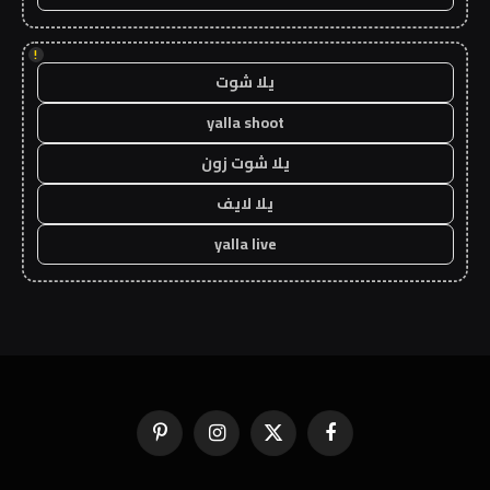
!
يلا شوت
yalla shoot
يلا شوت زون
يلا لايف
yalla live
فيسبوك
X
الانستغرام
بينتيريست
(Twitter)