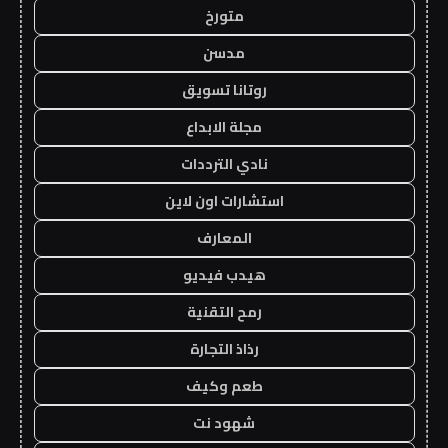
متورخ
مدسن
روتانا تسويق
مجلة الابداع
نادي الترددات
استشارات اون لاين
المعارف
هيدب فيديو
رمح التقنية
رذاذ التجارة
طعم وكيف
شهود نت