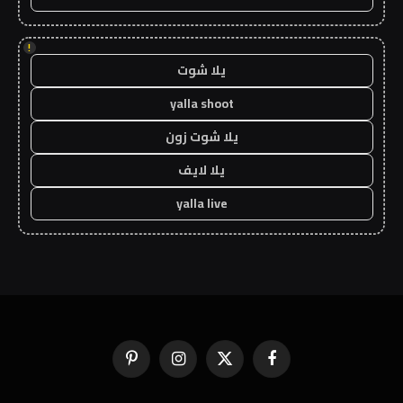
!
يلا شوت
yalla shoot
يلا شوت زون
يلا لايف
yalla live
فيسبوك
X
الانستغرام
بينتيريست
(Twitter)