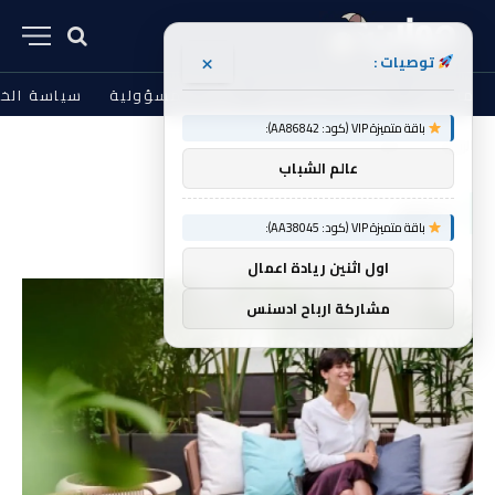
×
توصيات :
من نحن
الشروط والأحكام
إخلاء المسؤولية
سياسة الخ
باقة متميزة VIP (كود: AA86842):
الرئيسية
الطلق
»
عالم الشباب
الطلق
باقة متميزة VIP (كود: AA38045):
اول اثنين ريادة اعمال
مشاركة ارباح ادسنس