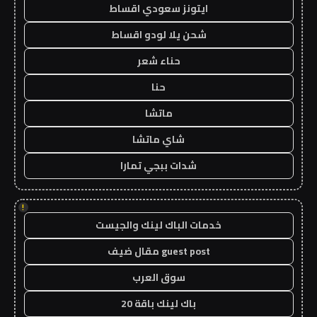
ايتونز سعودي اقساط
شحن يلا لودو اقساط
حناء شعر
حنا
ماتشا
شاي ماتشا
شدات ببجي تمارا
!
خدمات الباك لينك والجيست
guest post مقال ضيف
سوق العرب
باك لينك باقة 20