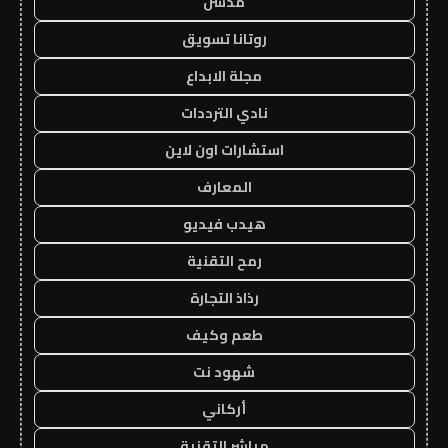
مدسن
روتانا تسويق
مجلة الابداع
نادي الترددات
استشارات اون لاين
المعارف
هيدب فيديو
رمح التقنية
رذاذ التجارة
طعم وكيف
شهود نت
أركاني
مباشر التقنية