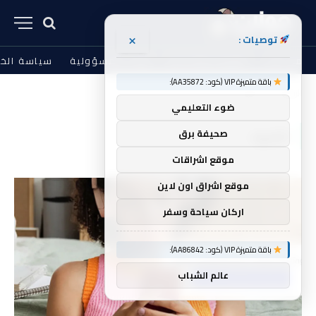
×
توصيات :
من نحن
الشروط والأحكام
إخلاء المسؤولية
سياسة الخ
باقة متميزة VIP (كود: AA35872):
الرئيسية
القيود
»
ضوء التعليمي
القيود
صحيفة برق
موقع اشراقات
موقع اشراق اون لاين
اركان سياحة وسفر
باقة متميزة VIP (كود: AA86842):
عالم الشباب