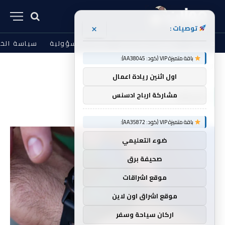
×
توصيات :
من نحن
الشروط والأحكام
إخلاء المسؤولية
سياسة الخ
باقة متميزة VIP (كود: AA38045):
الرئيسية
اللياقة
»
اول اثنين ريادة اعمال
اللياقة
مشاركة ارباح ادسنس
باقة متميزة VIP (كود: AA35872):
ضوء التعليمي
صحيفة برق
موقع اشراقات
موقع اشراق اون لاين
اركان سياحة وسفر