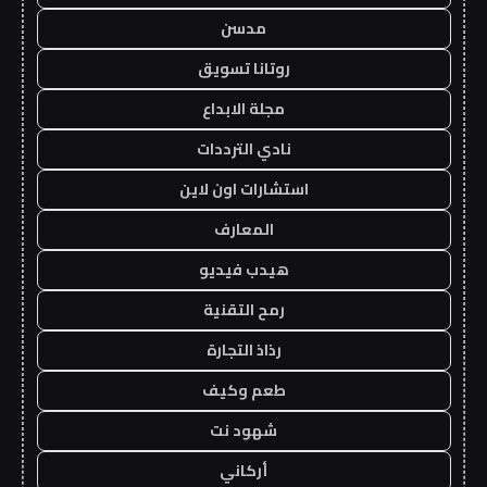
مدسن
روتانا تسويق
مجلة الابداع
نادي الترددات
استشارات اون لاين
المعارف
هيدب فيديو
رمح التقنية
رذاذ التجارة
طعم وكيف
شهود نت
أركاني