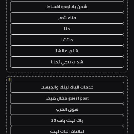
شحن يلا لودو اقساط
حناء شعر
حنا
ماتشا
شاي ماتشا
شدات ببجي تمارا
!
خدمات الباك لينك والجيست
guest post مقال ضيف
سوق العرب
باك لينك باقة 20
اعلانات الباك لينك