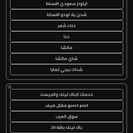
ايتونز سعودي اقساط
شحن يلا لودو اقساط
حناء شعر
حنا
ماتشا
شاي ماتشا
شدات ببجي تمارا
!
خدمات الباك لينك والجيست
guest post مقال ضيف
سوق العرب
باك لينك باقة 20