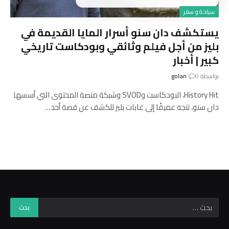
سياحة و سفر
يستكشف دان سنو أسرار المايا القديمة في
بليز من أجل فيلم وثائقي وبودكاست تاريخي
كبير | أخبار
بواسطة
0
golan
History Hit، البودكاست وSVOD وشبكة منصة المحتوى التي أسسها
دان سنو، تتجه عميقًا إلى غابات بليز للكشف عن قصة أحد…