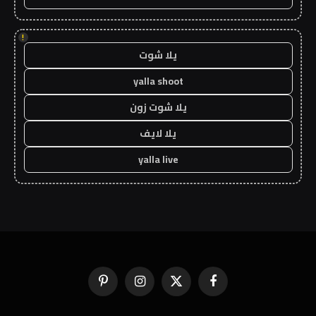
!
يلا شوت
yalla shoot
يلا شوت زون
يلا لايف
yalla live
فيسبوك
X
الانستغرام
بينتيريست
(Twitter)