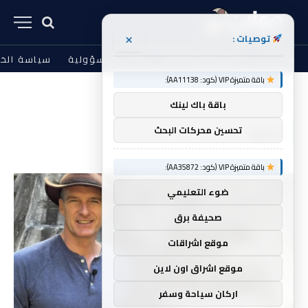
×
توصيات :
من نحن
الشروط والأحكام
إخلاء المسؤولية
سياسة الخ
باقة متميزة VIP (كود: AA11138):
الرئيسية
المايا
»
باقة باك لينك
المايا
تحسين محركات البحث
باقة متميزة VIP (كود: AA35872):
ضوء التعليمي
صحيفة برق
موقع اشراقات
موقع اشراق اون لاين
اركان سياحة وسفر