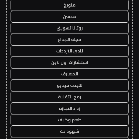
متورخ
مدسن
روتانا تسويق
مجلة الابداع
نادي الترددات
استشارات اون لاين
المعارف
هيدب فيديو
رمح التقنية
رذاذ التجارة
طعم وكيف
شهود نت