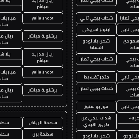
ساط
مباشر
جي تمارا
شدات ببجي تابي
yalla shoot
مباريات 
مباش
جي تابي
ايتونز امريكي
برشلونة مباشر
ريال م
 سعودي
شحن يلا لودو
مباش
ساط
اقساط
ريال مدريد
يلا ش
 ببجي
شدات ببجي تمارا
مباشر
ساط
yalla shoot
مباريات 
جي تابي
متجر تقسيط
مباش
 ببجي
شدات ببجي تمارا
برشلونة مباشر
ريال م
ساط
مباش
جي تابي
فور يو ستور
 4u
شدات ببجي عن
سطحة الرياض
سطح
طريق الايدي
سطحة بين
سطح
ا لودو
شحن يلا لودو