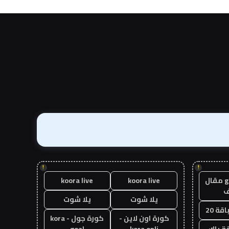
!
!
guest post مقال
koora live
koora live
يلا شوت
يلا شوت
قة 20
كورة اون لاين -
كورة جول - kora
ة باك
kora onli
goal