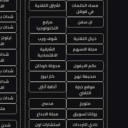
مسك الكلمات
اشراق التقنية
اق
في قوقل
شدات بب
ان سفن
مرابع
شدات بب
التكنولوجيا
ايتونز
خيال التقنية
شوف ويب
اق
مجلة الاسهم
الشرقية
شدات
الاقتصادية
اق
عالم الايفون
مدونة كوكان
شدات بب
صحيفة نهج
كار نيوز
شدات
موقع خبرة
أناقة أنثى
اق
التقني
شدات بب
متورخ
مدسن
متجر
روتانا تسويق
مجلة الابداع
نادي الترددات
استشارات اون
شحن يل