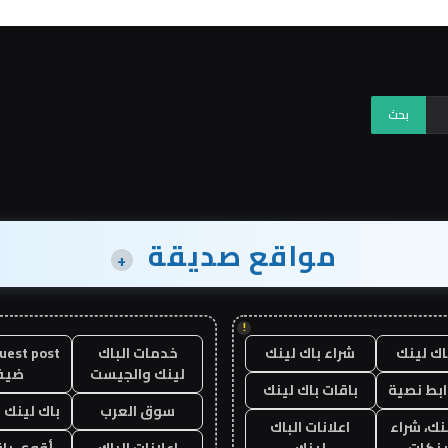
مواقع صديقة
+
!
اك لينك
شراء باك لينك
خدمات الباك
لينك والجيست
ضيف
ابط نصية
باقات باك لينك
سوق العرب
باك لينك با
نك، شراء
اعلانات الباك
ينكات
لينك
اعلانات الباك
أقوى باق