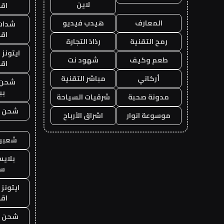
لاين
اق
المعارف
هيدب فيديو
شدات
اق
رمح التقنية
رذاذ التجارة
ايتونز
طعم وكيف
شهود نت
اق
أركاني
مباشر التقنية
شحن 
بب
مدونة صحبة
شرقيات السياحة
شحن يل
موسوعة انوار
اشراق الأرباح
شعبية
بلاي
ست
ايتونز
اق
شحن يل