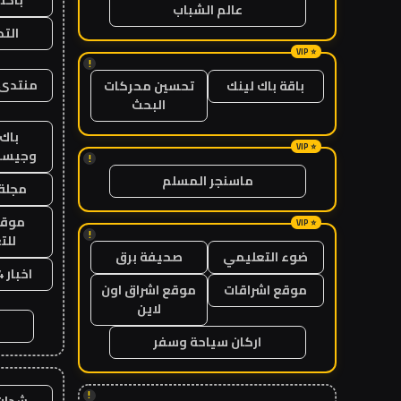
عالم الشباب
الت
!
منتدى 
باقة باك لينك
تحسين محركات
البحث
باك 
وجيست
!
ماسنجر المسلم
مجلة 
موقع
!
للت
ضوء التعليمي
صحيفة برق
اخبار 24 ساعة
موقع اشراقات
موقع اشراق اون
لاين
اركان سياحة وسفر
!
شدات