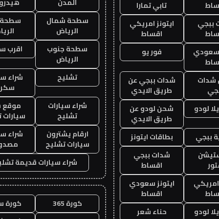
المدن
هيدرو
ساط
تابي تمارا
سطحة شمال
سطحة 
 ببجي
ايتونز امريكي
الرياض
الري
ساط
اقساط
سطحة جنوب
اقرب س
 سعودي
فور يو
الرياض
ساط
تشليح
شراء سي
شدات
شدات ببجي عن
سكرا
جي
طريق الايدي
شراء سيارات
موقع ش
ا لودو
شحن لودو عن
تشليح
سيارات 
طريق الايدي
ارقام يشترون
شراء سي
 ببجي
بطاقات ايتونز
سيارات تشليح
مصدو
ستيشن
شدات ببجي
شراء سيارات قديمة تشلي
ور
اقساط
 امريكي
ايتونز سعودي
ساط
اقساط
كورة 365
كورة س
ا لودو
حناء شعر