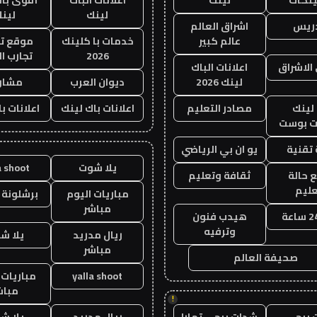
لينك
لين
دريس
اشراق العالم
عالم كبير
خدمات با كلينك
موقع تج
2026
تجارب ال
الاشراق
اعلانات الباك
لينك 2026
ديوان العرب
مشار
لينك
مصادر التعليم
اعلانات باك لينك
اعلانات ب
 بوست
تقنية
يو ان بي الرياضي
يلا شوت
a shoot
 حالة
ثقافة وتعليم
عليم
مباريات اليوم
برشلونة 
مباشر
هيدب فنون
وترفيه
ريال مدريد
يلا ش
مباشر
صحيفة العالم
yalla shoot
مباريات 
مباش
!
 ببجي
شدات ببجي تمارا
ريال مدريد
يلا ش