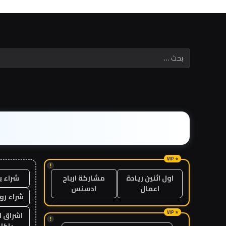
!
شراء ب
اول اثنين ريادة
مشاركة ارباح
اعمال
ادسنس
شراء رو
اشراق ل
!
باكل