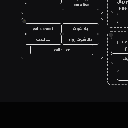
 ريال
koora live
ليوم
!
يلا شوت
yalla shoot
!
يلا شوت زون
يلا لايف
مباشر
م
yalla live
يف