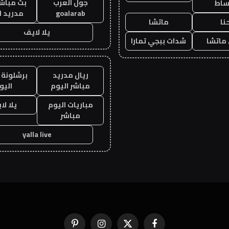
جول العرب
بث مباشر
ساط
goalarab
مدريد ا
نا
ماتشا
يلا لايف
ماتشا
شدات ببجي تمارا
ريال مدريد
برشلونة 
مباشر اليوم
اليو
مباريات اليوم
يلا لا
مباشر
yalla live
فيسبوك
X
الانستغرام
بينتيريست