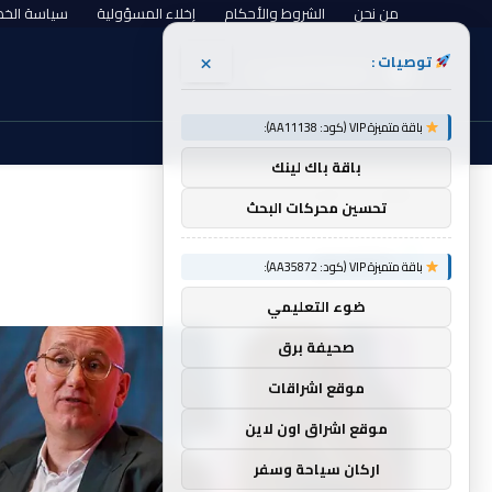
من نحن
الشروط والأحكام
إخلاء المسؤولية
سياسة الخ
×
توصيات :
الجمعة, أغسطس 7
باقة متميزة VIP (كود: AA11138):
باقة باك لينك
الرئيسية
بالفنادق
»
تحسين محركات البحث
بالفنادق
باقة متميزة VIP (كود: AA35872):
ضوء التعليمي
صحيفة برق
موقع اشراقات
موقع اشراق اون لاين
اركان سياحة وسفر