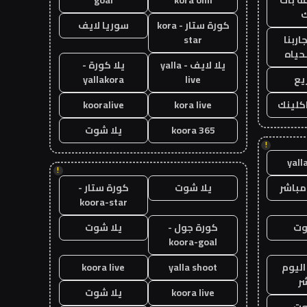
ك
كورة ستار - kora
سوريا لايف
اربنا
star
حياه
يلا لايف - yalla
يلا كورة -
يع
live
yallakora
اكلينك
kora live
kooralive
koora 365
يلا شوت
!
yall
!
مباشر
يلا شوت
كورة ستار -
koora-star
وت
كورة جول -
يلا شوت
koora-goal
اليوم
yalla shoot
koora live
ر
koora live
يلا شوت
وت