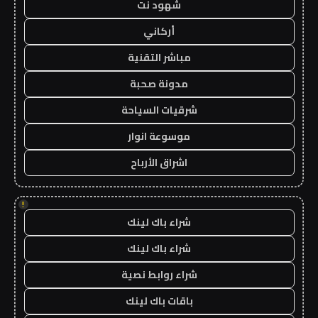
شهود نت
أركاني
مباشر التقنية
مدونة صحبة
شرقيات السياحة
موسوعة انوار
اشراق الأرباح
!
شراء باك لينك
شراء باك لينك
شراء روابط نصية
باقات باك لينك