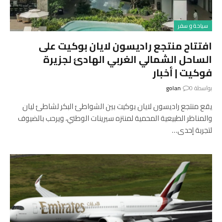
سياحة و سفر
افتتاح منتجع راديسون لايان بوكيت على
الساحل الشمالي الغربي الهادئ لجزيرة
فوكيت | أخبار
بواسطة
0
golan
يقع منتجع راديسون لايان بوكيت بين الشواطئ البكر لشاطئ ليان
والمناظر الطبيعية المحمية لمنتزه سيرينات الوطني، ويرحب بالضيوف
لتجربة إحدى…