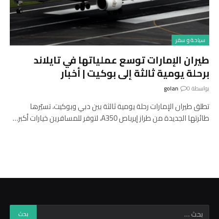
سياحة و سفر
طيران الإمارات توسع عملياتها في تايلاند
برحلة يومية ثالثة إلى بوكيت | أخبار
بواسطة
0
golan
تطلق طيران الإمارات رحلة يومية ثالثة بين دبي وبوكيت، تسيّرها
طائرتها الجديدة من طراز إيرباص A350، لتوفر للمسافرين خيارات أكبر…