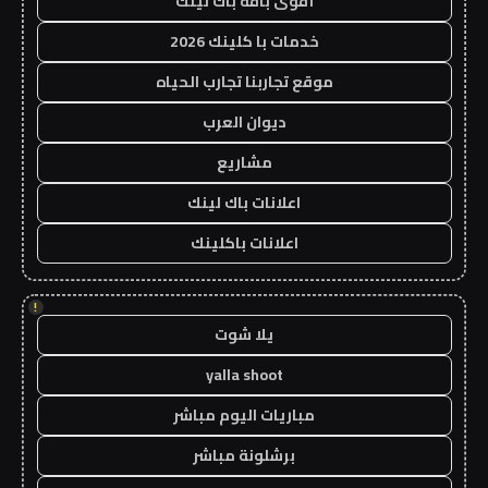
أقوى باقة باك لينك
خدمات با كلينك 2026
موقع تجاربنا تجارب الحياه
ديوان العرب
مشاريع
اعلانات باك لينك
اعلانات باكلينك
!
يلا شوت
yalla shoot
مباريات اليوم مباشر
برشلونة مباشر