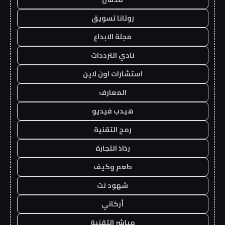
روتانا تسويق
مجلة الابداع
نادي الترددات
استشارات اون لاين
المعارف
هيدب فيديو
رمح التقنية
رذاذ التجارة
طعم وكيف
شهود نت
أركاني
مباشر التقنية