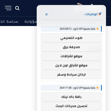
×
توصيات :
من نحن
الشروط والأحكام
إخلاء المسؤولية
سياسة الخ
باقة متميزة VIP (كود: AA35872):
الرئيسية
بيكون
»
ضوء التعليمي
بيكون
صحيفة برق
موقع اشراقات
موقع اشراق اون لاين
اركان سياحة وسفر
باقة متميزة VIP (كود: AA11138):
باقة باك لينك
تحسين محركات البحث