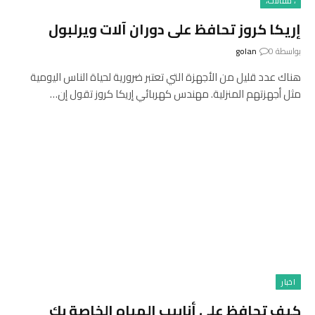
، مقالات،
إريكا كروز تحافظ على دوران آلات ويرلبول
بواسطة
0
golan
هناك عدد قليل من الأجهزة التي تعتبر ضرورية لحياة الناس اليومية
مثل أجهزتهم المنزلية. مهندس كهربائي إريكا كروز تقول إن…
اخبار
كيف تحافظ على أنابيب المياه الخاصة بك