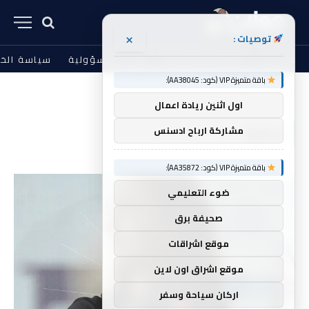
×
توصيات :
من نحن
الشروط والأحكام
إخلاء المسؤولية
سياسة الخ
باقة متميزة VIP (كود: AA38045):
الرئيسية
تحافظ
»
اول اثنين ريادة اعمال
تحافظ
مشاركة ارباح ادسنس
باقة متميزة VIP (كود: AA35872):
ضوء التعليمي
صحيفة برق
موقع اشراقات
موقع اشراق اون لاين
اركان سياحة وسفر