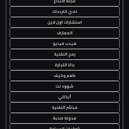
مجلة الابداع
نادي الترددات
استشارات اون لاين
المعارف
هيدب فيديو
رمح التقنية
رذاذ التجارة
طعم وكيف
شهود نت
أركاني
مباشر التقنية
مدونة صحبة
شرقيات السياحة