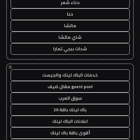
حناء شعر
حنا
ماتشا
شاي ماتشا
شدات ببجي تمارا
!
خدمات الباك لينك والجيست
guest post مقال ضيف
سوق العرب
باك لينك باقة 20
اعلانات الباك لينك
أقوى باقة باك لينك