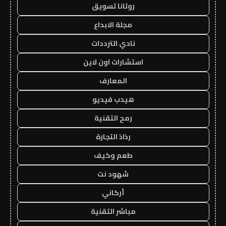
روتانا تسويق
مجلة الابداع
نادي الترددات
استشارات اون لاين
المعارف
هيدب فيديو
رمح التقنية
رذاذ التجارة
طعم وكيف
شهود نت
أركاني
مباشر التقنية