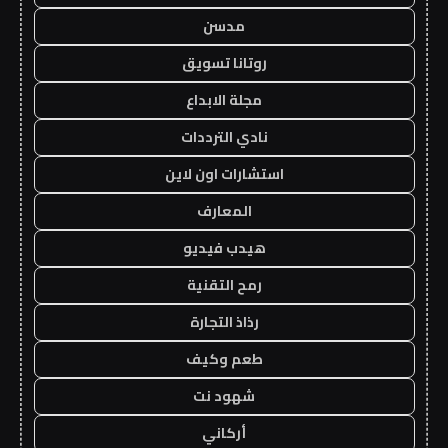
مدسن
روتانا تسويق
مجلة الابداع
نادي الترددات
استشارات اون لاين
المعارف
هيدب فيديو
رمح التقنية
رذاذ التجارة
طعم وكيف
شهود نت
أركاني