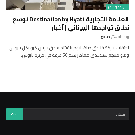
سياحة و سفر
العلامة التجارية Destination by Hyatt توسع
نطاق تواجدها اليوناني | أخبار
بواسطة
0
golan
احتفلت شركة فنادق حياة اليوم بافتتاح فندق باريان كرونيكل باروس،
وهو منتجع سيكلادي معاصر يضم 50 غرفة في جزيرة باروس…