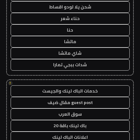
شحن يلا لودو اقساط
حناء شعر
حنا
ماتشا
شاي ماتشا
شدات ببجي تمارا
!
خدمات الباك لينك والجيست
guest post مقال ضيف
سوق العرب
باك لينك باقة 20
اعلانات الباك لينك