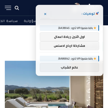
×
توصيات :
من نحن
الشروط والأحكام
إخلاء المسؤولية
سياسة الخ
باقة متميزة VIP (كود: AA38045):
الرئيسية
تواجدها
»
اول اثنين ريادة اعمال
تواجدها
مشاركة ارباح ادسنس
باقة متميزة VIP (كود: AA86842):
عالم الشباب