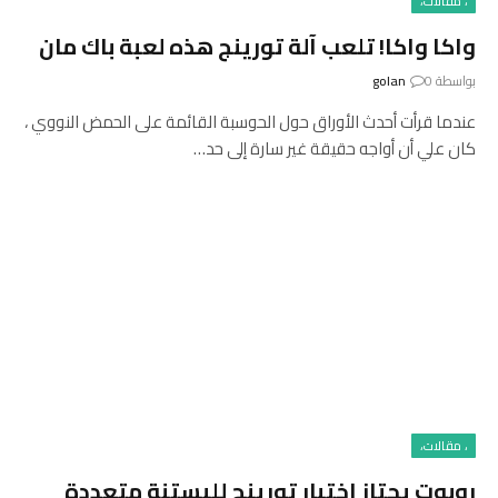
، مقالات،
واكا واكا! تلعب آلة تورينج هذه لعبة باك مان
بواسطة
0
golan
عندما قرأت أحدث الأوراق حول الحوسبة القائمة على الحمض النووي ،
كان علي أن أواجه حقيقة غير سارة إلى حد…
، مقالات،
روبوت يجتاز اختبار تورينج للبستنة متعددة