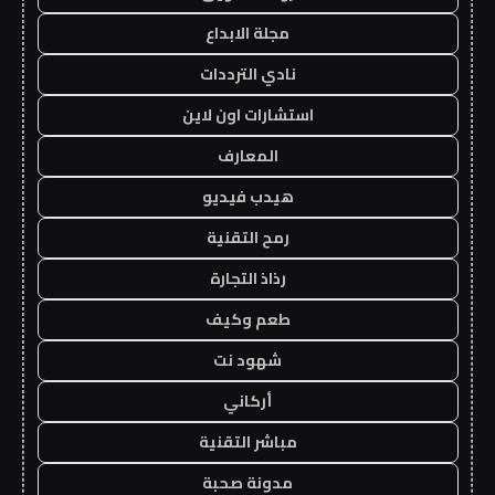
مجلة الابداع
نادي الترددات
استشارات اون لاين
المعارف
هيدب فيديو
رمح التقنية
رذاذ التجارة
طعم وكيف
شهود نت
أركاني
مباشر التقنية
مدونة صحبة