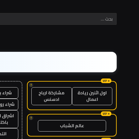
!
شراء ب
اول اثنين ريادة
مشاركة ارباح
اعمال
ادسنس
شراء رو
اشراق ل
!
باكل
عالم الشباب
الت