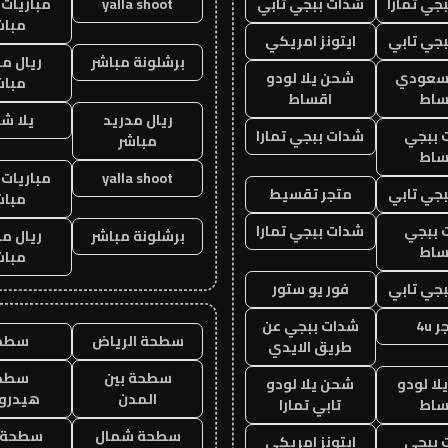
جي تمارا
شدات ببجي تابي
yalla shoot
مباريات 
مباش
جي تابي
ايتونز امريكي
برشلونة مباشر
ريال م
 سعودي
شحن يلا لودو
مباش
ساط
اقساط
ريال مدريد
يلا ش
 ببجي
شدات ببجي تمارا
مباشر
ساط
yalla shoot
مباريات 
جي تابي
متجر تقسيط
مباش
 ببجي
شدات ببجي تمارا
برشلونة مباشر
ريال م
ساط
مباش
جي تابي
فور يو ستور
 4u
شدات ببجي عن
سطحة الرياض
سطح
طريق الايدي
سطحة بين
سطح
ا لودو
شحن يلا لودو
المدن
هيدرو
ساط
تابي تمارا
سطحة شمال
سطحة 
 ببجي
ايتونز امريكي