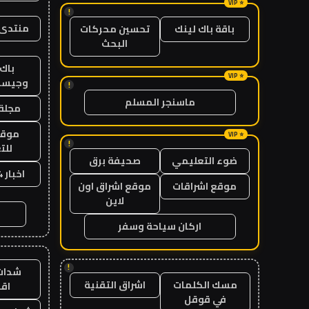
!
منتدى 
باقة باك لينك
تحسين محركات
البحث
باك 
وجيست
!
ماسنجر المسلم
مجلة 
موقع
!
للت
ضوء التعليمي
صحيفة برق
اخبار 24 ساعة
موقع اشراقات
موقع اشراق اون
لاين
اركان سياحة وسفر
!
شدات
مسك الكلمات
اشراق التقنية
اق
في قوقل