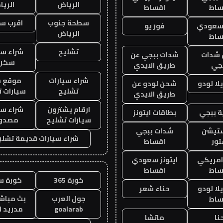
الرياض
الري
ساط
اقساط
سطحة جنوب
اقرب س
 سعودي
فور يو
الرياض
ساط
تشليح
شراء سي
شدات
شدات ببجي عن
سكرا
جي
طريق الايدي
شراء سيارات
موقع ش
ا لودو
شحن لودو عن
تشليح
سيارات 
طريق الايدي
ارقام يشترون
شراء سي
 ببجي
بطاقات ايتونز
سيارات تشليح
مصدو
ستيشن
شدات ببجي
شراء سيارات قديمة تشلي
ور
اقساط
 امريكي
ايتونز سعودي
ساط
اقساط
كورة 365
كورة س
ا لودو
حناء شعر
جول العرب
بث مباشر
ساط
goalarab
مدريد ا
نا
ماتشا