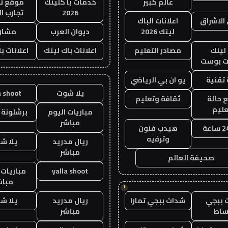
عالم كبير
خدمات با كلينك
موقع تج
2026
تجارب ال
الاشراق
اعلانات الباك
لينك 2026
ديوان العرب
مشار
لينك
مصادر التعليم
اعلانات باك لينك
اعلانات ب
 بوست
تقنية
يو ان بي الرياضي
يلا شوت
a shoot
 حالة
ثقافة وتعليم
عليم
مباريات اليوم
برشلونة 
مباشر
هيدب فنون
وترفيه
ريال مدريد
يلا ش
مباشر
صحيفة العالم
yalla shoot
مباريات 
مباش
!
 ببجي
شدات ببجي تمارا
ريال مدريد
يلا ش
ساط
مباشر