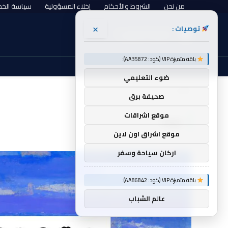
من نحن
الشروط والأحكام
إخلاء المسؤولية
سياسة الخ
×
توصيات :
الجمعة, أغسطس 7
باقة متميزة VIP (كود: AA35872):
ضوء التعليمي
الرئيسية
خوفا
»
صحيفة برق
موقع اشراقات
خوفا
موقع اشراق اون لاين
اركان سياحة وسفر
باقة متميزة VIP (كود: AA86842):
عالم الشباب