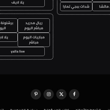
يلا لايف
ماتشا
شدات ببجي تمارا
ريال مدريد
برشلونة 
مباشر اليوم
اليو
مباريات اليوم
يلا لا
مباشر
yalla live
فيسبوك
X
الانستغرام
بينتيريست
(Twitter)