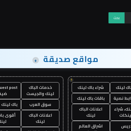
مواقع صديقة
+
!
اك لينك
شراء باك لينك
خدمات الباك
لينك والجيست
ضيف
ابط نصية
باقات باك لينك
سوق العرب
باك لينك با
نك، شراء
اعلانات الباك
ينكات
لينك
اعلانات الباك
أقوى باق
لينك
لين
دريس
اشراق العالم