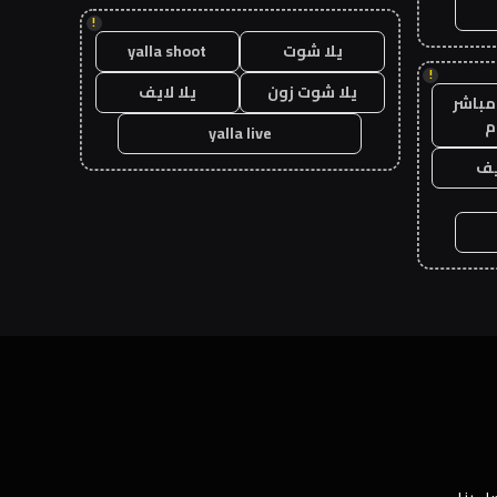
!
يلا شوت
yalla shoot
!
يلا شوت زون
يلا لايف
مباشر
م
yalla live
يف