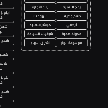
اق
رمح التقنية
رذاذ التجارة
ايتونز
طعم وكيف
شهود نت
اق
أركاني
مباشر التقنية
شحن 
بب
مدونة صحبة
شرقيات السياحة
شحن يل
موسوعة انوار
اشراق الأرباح
شعبية
بلاي
ست
ايتونز
اق
شحن يل
اق
ح