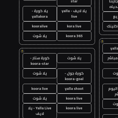
اربنا
star
حياه
يلا لايف - yalla
يلا كورة -
يع
live
yallakora
اكلينك
kora live
kooralive
koora 365
يلا شوت
!
yall
!
مباشر
يلا شوت
كورة ستار -
koora-star
وت
كورة جول -
يلا شوت
koora-goal
اليوم
yalla shoot
koora live
ر
koora live
يلا شوت
وت
koora live
Yalla Live - يلا
لايف