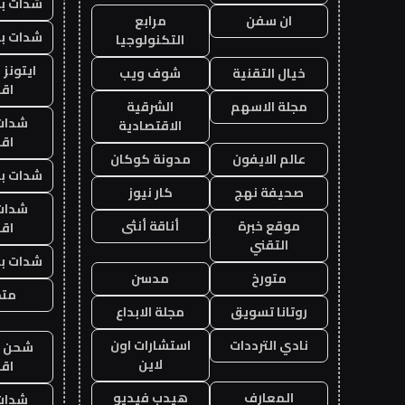
شدات بب
ان سفن
مرابع
شدات بب
التكنولوجيا
ايتونز
خيال التقنية
شوف ويب
اق
مجلة الاسهم
الشرقية
شدات
الاقتصادية
اق
عالم الايفون
مدونة كوكان
شدات بب
صحيفة نهج
كار نيوز
شدات
موقع خبرة
أناقة أنثى
اق
التقني
شدات بب
متورخ
مدسن
متجر
روتانا تسويق
مجلة الابداع
نادي الترددات
استشارات اون
شحن يل
لاين
اق
المعارف
هيدب فيديو
شدات