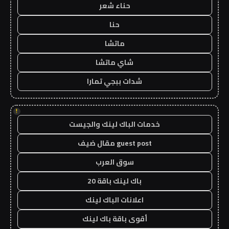
حناء شعر
حنا
ماتشا
شاي ماتشا
شدات ببجي تمارا
!
خدمات الباك لينك والجيست
guest post مقال ضيف
سوق العرب
باك لينك باقة 20
اعلانات الباك لينك
أقوى باقة باك لينك