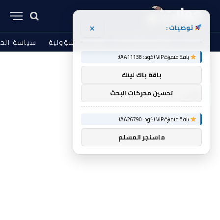
×
توصيات :
من نحن
الشروط والأحكام
إخلاء المسؤولية
سياسة الخ
باقة متميزة VIP (كود: AA11138):
الرئيسية
ذكي
»
باقة باك لينك
ذكي
تحسين محركات البحث
باقة متميزة VIP (كود: AA26790):
ماسنجر المسلم