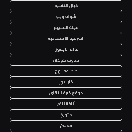
خيال التقنية
شوف ويب
مجلة الاسهم
الشرقية الاقتصادية
عالم الايفون
مدونة كوكان
صحيفة نهج
كار نيوز
موقع خبرة التقني
أناقة أنثى
متورخ
مدسن