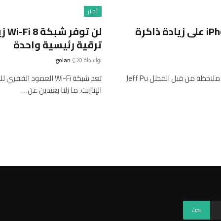
أخبار
من المتوقع أن تحصل جميع طرز iPhone 17 Pro على زيادة ذاكرة
لن 
ترقية رئيسية واحدة
بواسطة
0
golan
يوم آخر ، شائعات أخرى iPhone 17 Pro. هذه المرة ، BGR شهدت ملاحظة من قبل المحلل Jeff Pu
تعد شبكة Wi-Fi العمود 
الإنترنت. ما زلنا بعيدين عن…