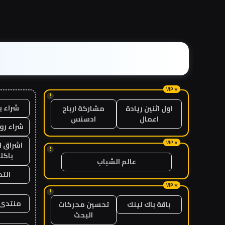
!
شراء ب
اول اثنين ريادة
مشاركة ارباح
اعمال
ادسنس
شراء رو
اشراق ل
!
باكل
عالم الشباب
الت
!
منتدى 
باقة باك لينك
تحسين محركات
البحث