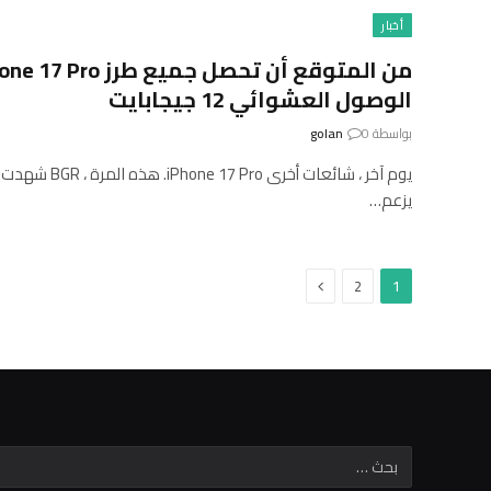
أخبار
الوصول العشوائي 12 جيجابايت
بواسطة
0
golan
يزعم…
التالي
2
1