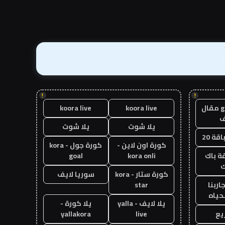
!
!
guest post مقال
koora live
koora live
يلا شوت
يلا شوت
قة 20
كورة اون لاين -
كورة جول - kora
ة باك
kora onli
goal
ك
كورة ستار - kora
سوريا لايف
اربنا
star
حياه
يلا لايف - yalla
يلا كورة -
يع
live
yallakora