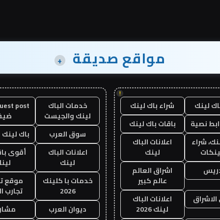
مواقع صديقة
+
!
اك لينك
شراء باك لينك
خدمات الباك
لينك والجيست
ضيف
ابط نصية
باقات باك لينك
سوق العرب
باك لينك با
نك، شراء
اعلانات الباك
ينكات
لينك
اعلانات الباك
أقوى باق
لينك
لين
دريس
اشراق العالم
عالم كبير
خدمات با كلينك
موقع تج
2026
تجارب ال
الاشراق
اعلانات الباك
لينك 2026
ديوان العرب
مشار