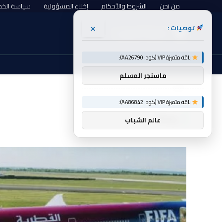
من نحن
الشروط والأحكام
إخلاء المسؤولية
سياسة الخ
×
توصيات :
الجمعة, أغسطس 7
باقة متميزة VIP (كود: AA26790):
ماسنجر المسلم
الرئيسية
زيادة
»
باقة متميزة VIP (كود: AA86842):
زيادة
عالم الشباب