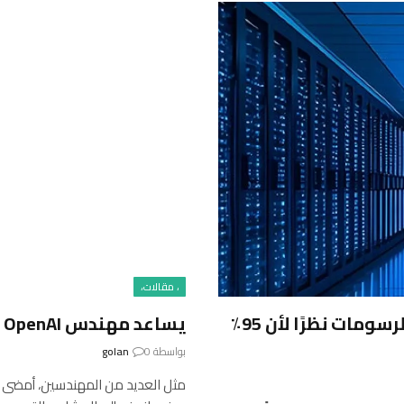
، مقالات،
يؤدي FOMO إلى زيادة شراء وحدة معالجة الرسومات نظرًا لأن 95٪
يساعد مهندس OpenAI الشركات على زيادة المبيعات
بواسطة
0
golan
مثل العديد من المهندسين، أمضى سار