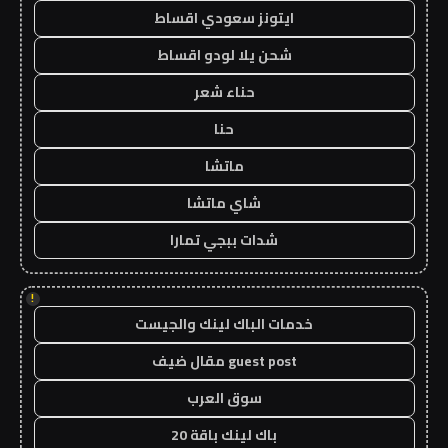
ايتونز سعودي اقساط
شحن يلا لودو اقساط
حناء شعر
حنا
ماتشا
شاي ماتشا
شدات ببجي تمارا
!
خدمات الباك لينك والجيست
guest post مقال ضيف
سوق العرب
باك لينك باقة 20