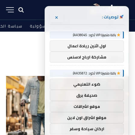
×
توصيات :
من نحن
الشروط والأحكام
إخلاء المسؤولية
سياسة الخ
باقة متميزة VIP (كود: AA38045):
الرئيسية
سنوي
»
اول اثنين ريادة اعمال
سنوي
مشاركة ارباح ادسنس
باقة متميزة VIP (كود: AA35872):
ضوء التعليمي
صحيفة برق
موقع اشراقات
موقع اشراق اون لاين
اركان سياحة وسفر