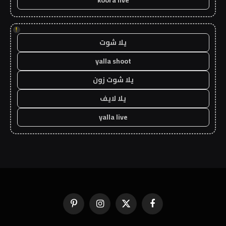
!
يلا شوت
yalla shoot
يلا شوت زون
يلا لايف
yalla live
فيسبوك
X
الانستغرام
بينتيريست
(Twitter)