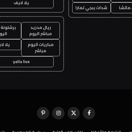
يلا لايف
ماتشا
شدات ببجي تمارا
ريال مدريد
برشلونة 
مباشر اليوم
اليو
مباريات اليوم
يلا لا
مباشر
yalla live
فيسبوك
X
الانستغرام
بينتيريست
(Twitter)