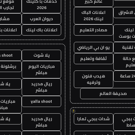
عالم كبير
خدمات با كلينك
موقع تج
2026
تجارب ال
الاشراق
اعلانات الباك
لينك 2026
ديوان العرب
مشار
لينك
مصادر التعليم
اعلانات باك لينك
اعلانات ب
 بوست
تقنية
يو ان بي الرياضي
يلا شوت
a shoot
 حالة
ثقافة وتعليم
عليم
مباريات اليوم
برشلونة 
مباشر
هيدب فنون
وترفيه
ريال مدريد
يلا ش
مباشر
صحيفة العالم
yalla shoot
مباريات 
مباش
!
 ببجي
شدات ببجي تمارا
ريال مدريد
يلا ش
ساط
مباشر