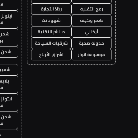
اق
رمح التقنية
رذاذ التجارة
ايتونز
طعم وكيف
شهود نت
اق
أركاني
مباشر التقنية
شحن 
بب
مدونة صحبة
شرقيات السياحة
شحن يل
موسوعة انوار
اشراق الأرباح
شعبية
بلاي
ست
ايتونز
اق
شحن يل
اق
ح