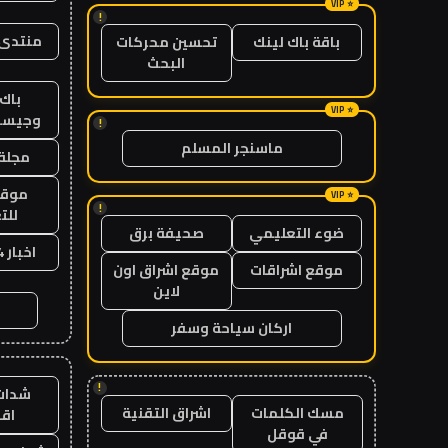
!
منتدى 
باقة باك لينك
تحسين محركات
البحث
باك 
وجيست
!
ماسنجر المسلم
مجلة 
موقع
!
للت
ضوء التعليمي
صحيفة برق
اخبار 24 ساعة
موقع اشراقات
موقع اشراق اون
لاين
اركان سياحة وسفر
!
شدات
مسك الكلمات
اشراق التقنية
اق
في قوقل