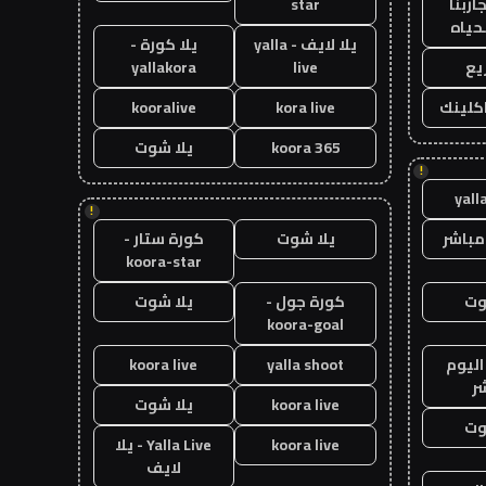
اربنا
star
حياه
يلا لايف - yalla
يلا كورة -
يع
live
yallakora
اكلينك
kora live
kooralive
koora 365
يلا شوت
!
yall
!
مباشر
يلا شوت
كورة ستار -
koora-star
وت
كورة جول -
يلا شوت
koora-goal
اليوم
yalla shoot
koora live
ر
koora live
يلا شوت
وت
koora live
Yalla Live - يلا
لايف