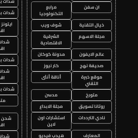
شدات بب
ان سفن
مرابع
شدات بب
التكنولوجيا
ايتونز
خيال التقنية
شوف ويب
اق
مجلة الاسهم
الشرقية
شدات
الاقتصادية
اق
عالم الايفون
مدونة كوكان
شدات بب
صحيفة نهج
كار نيوز
شدات
موقع خبرة
أناقة أنثى
اق
التقني
شدات بب
متورخ
مدسن
متجر
روتانا تسويق
مجلة الابداع
نادي الترددات
استشارات اون
شحن يل
لاين
اق
المعارف
هيدب فيديو
شدات