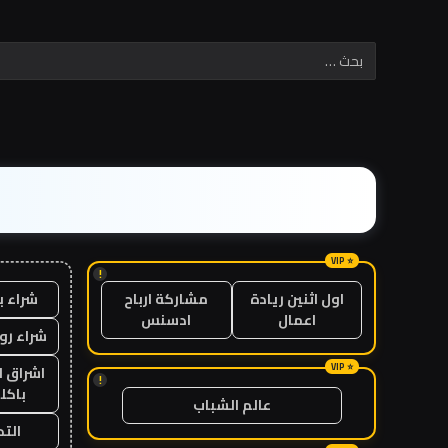
!
شراء ب
اول اثنين ريادة
مشاركة ارباح
اعمال
ادسنس
شراء رو
اشراق ل
!
باكل
عالم الشباب
الت