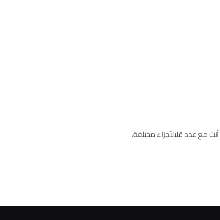
نت مع عدد قليلأجزاء مختلفة،