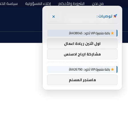
من نحن
الشروط والأحكام
إخلاء المسؤولية
سياسة الخ
×
توصيات :
السبت, أغسطس 8
باقة متميزة VIP (كود: AA38045):
اول اثنين ريادة اعمال
الرئيسية
شعر
»
مشاركة ارباح ادسنس
شعر
باقة متميزة VIP (كود: AA26790):
ماسنجر المسلم