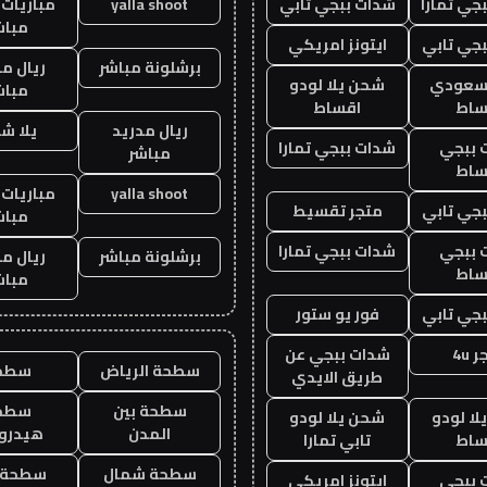
جي تمارا
شدات ببجي تابي
yalla shoot
مباريات 
مباش
جي تابي
ايتونز امريكي
برشلونة مباشر
ريال م
 سعودي
شحن يلا لودو
مباش
ساط
اقساط
ريال مدريد
يلا ش
 ببجي
شدات ببجي تمارا
مباشر
ساط
yalla shoot
مباريات 
جي تابي
متجر تقسيط
مباش
 ببجي
شدات ببجي تمارا
برشلونة مباشر
ريال م
ساط
مباش
جي تابي
فور يو ستور
 4u
شدات ببجي عن
سطحة الرياض
سطح
طريق الايدي
سطحة بين
سطح
ا لودو
شحن يلا لودو
المدن
هيدرو
ساط
تابي تمارا
سطحة شمال
سطحة 
 ببجي
ايتونز امريكي