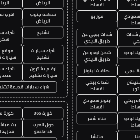
الرياض
الري
ساط
اقساط
سطحة جنوب
اقرب س
 سعودي
فور يو
الرياض
ساط
تشليح
شراء سي
شدات
شدات ببجي عن
سكرا
جي
طريق الايدي
شراء سيارات
موقع ش
ا لودو
شحن لودو عن
تشليح
سيارات 
طريق الايدي
ارقام يشترون
شراء سي
 ببجي
بطاقات ايتونز
سيارات تشليح
مصدو
ستيشن
شدات ببجي
شراء سيارات قديمة تشلي
ور
اقساط
 امريكي
ايتونز سعودي
ساط
اقساط
كورة 365
كورة س
ا لودو
حناء شعر
جول العرب
بث مباشر
ساط
goalarab
مدريد ا
نا
ماتشا