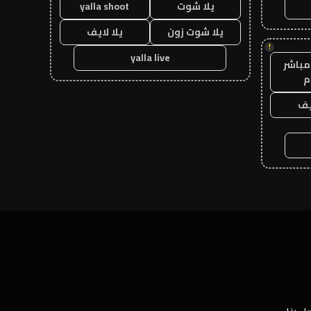
يلا شوت
yalla shoot
يلا شوت زون
يلا لايف
!
yalla live
مباشر
م
يف