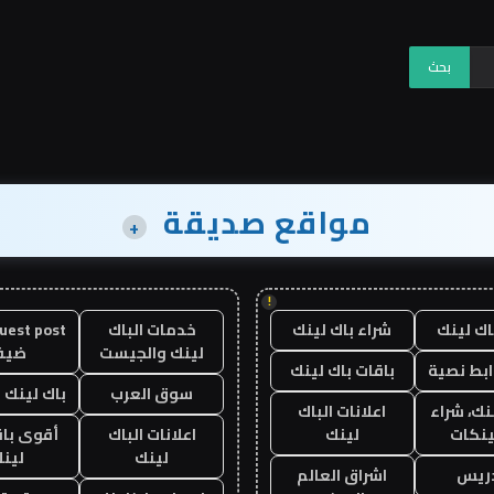
مواقع صديقة
+
!
اك لينك
شراء باك لينك
خدمات الباك
لينك والجيست
ضيف
ابط نصية
باقات باك لينك
سوق العرب
باك لينك با
نك، شراء
اعلانات الباك
ينكات
لينك
اعلانات الباك
أقوى باق
لينك
لين
دريس
اشراق العالم