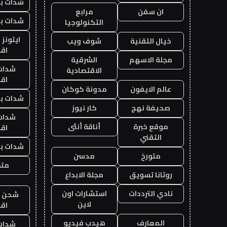
شدات بب
ان سفن
مرابع
شدات بب
التكنولوجيا
ايتونز
خيال التقنية
شوف ويب
اق
مجلة الاسهم
الشرقية
شدات
الاقتصادية
اق
عالم الايفون
مدونة كوكان
شدات بب
صحيفة نهج
كار نيوز
شدات
موقع خبرة
أناقة أنثى
اق
التقني
شدات بب
متورخ
مدسن
متجر
روتانا تسويق
مجلة الابداع
نادي الترددات
استشارات اون
شحن يل
لاين
اق
المعارف
هيدب فيديو
شدات