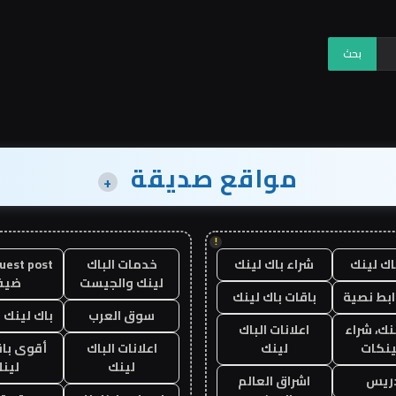
مواقع صديقة
+
!
اك لينك
شراء باك لينك
خدمات الباك
لينك والجيست
ضيف
ابط نصية
باقات باك لينك
سوق العرب
باك لينك با
نك، شراء
اعلانات الباك
ينكات
لينك
اعلانات الباك
أقوى باق
لينك
لين
دريس
اشراق العالم