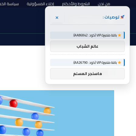
من نحن
الشروط والأحكام
إخلاء المسؤولية
سياسة الخ
×
توصيات :
السبت, أغسطس 8
باقة متميزة VIP (كود: AA86842):
عالم الشباب
الرئيسية
علاوات
»
باقة متميزة VIP (كود: AA26790):
علاوات
ماسنجر المسلم