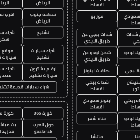
الرياض
الري
ساط
اقساط
سطحة جنوب
اقرب س
 سعودي
فور يو
الرياض
ساط
تشليح
شراء سي
شدات
شدات ببجي عن
سكرا
جي
طريق الايدي
شراء سيارات
موقع ش
ا لودو
شحن لودو عن
تشليح
سيارات 
طريق الايدي
ارقام يشترون
شراء سي
 ببجي
بطاقات ايتونز
سيارات تشليح
مصدو
ستيشن
شدات ببجي
شراء سيارات قديمة تشلي
ور
اقساط
 امريكي
ايتونز سعودي
ساط
اقساط
كورة 365
كورة س
ا لودو
حناء شعر
جول العرب
بث مباشر
ساط
goalarab
مدريد ا
نا
ماتشا