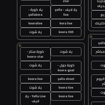
اربنا
star
حياه
يلا لايف - yalla
يلا كورة -
يع
live
yallakora
اكلينك
kora live
kooralive
koora 365
يلا شوت
!
yall
!
مباشر
يلا شوت
كورة ستار -
koora-star
وت
كورة جول -
يلا شوت
koora-goal
اليوم
yalla shoot
koora live
ر
koora live
يلا شوت
وت
koora live
Yalla Live - يلا
لايف