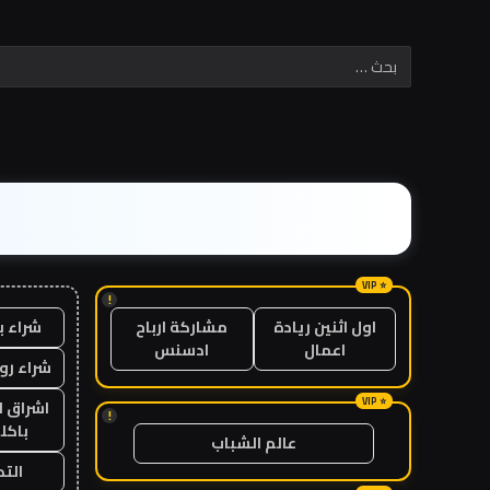
!
شراء ب
اول اثنين ريادة
مشاركة ارباح
اعمال
ادسنس
شراء رو
اشراق ل
!
باكل
عالم الشباب
الت