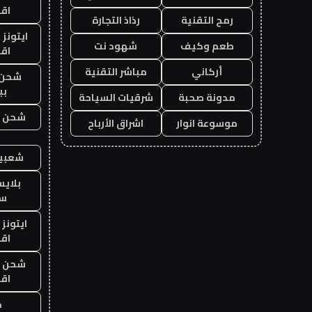
اق
رمح التقنية
رذاذ التجارة
ايتونز
طعم وكيف
شهود نت
اق
أركاني
مباشر التقنية
شحن 
بب
مدونة صحبة
شرقيات السياحة
شحن يل
موسوعة انوار
اشراق الأرباح
شعبية
بلاي
ست
ايتونز
اق
شحن يل
اق
ح