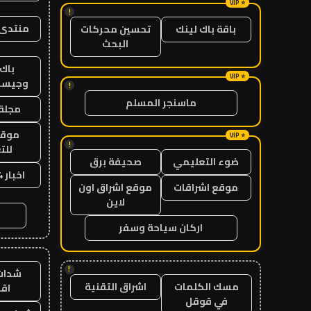
!
منتدى 
باقة باك لينك
تحسين محركات
البحث
باك 
وجيست
!
ماسنجر المسلم
مجلة 
موقع
!
للت
ضوء التعليمي
صحيفة برق
اخبار 24 ساعة
موقع اشراقات
موقع اشراق اون
لاين
اركان سياحة وسفر
!
شدات
مسك الكلمات
اشراق التقنية
اق
في قوقل