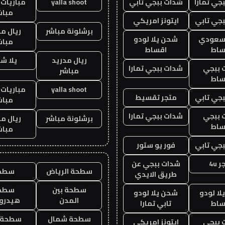
جي تمارا
شدات ببجي تابي
yalla shoot
مباريات 
مباش
جي تابي
ايتونز امريكي
برشلونة مباشر
ريال م
 سعودي
شحن يلا لودو
مباش
ساط
اقساط
ريال مدريد
يلا ش
 ببجي
شدات ببجي تمارا
مباشر
ساط
yalla shoot
مباريات 
جي تابي
متجر تقسيط
مباش
 ببجي
شدات ببجي تمارا
برشلونة مباشر
ريال م
ساط
مباش
جي تابي
فور يو ستور
 4u
شدات ببجي عن
سطحة الرياض
سطح
طريق الايدي
سطحة بين
سطح
ا لودو
شحن يلا لودو
المدن
هيدرو
ساط
تابي تمارا
سطحة شمال
سطحة 
 ببجي
ايتونز امريكي