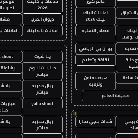
عالم كبير
خدمات با كلينك
موقع تج
2026
تجارب ال
الاشراق
اعلانات الباك
لينك 2026
ديوان العرب
مشار
لينك
مصادر التعليم
اعلانات باك لينك
اعلانات ب
 بوست
تقنية
يو ان بي الرياضي
يلا شوت
a shoot
 حالة
ثقافة وتعليم
عليم
مباريات اليوم
برشلونة 
مباشر
هيدب فنون
وترفيه
ريال مدريد
يلا ش
مباشر
صحيفة العالم
yalla shoot
مباريات 
مباش
!
 ببجي
شدات ببجي تمارا
ريال مدريد
يلا ش
ساط
مباشر