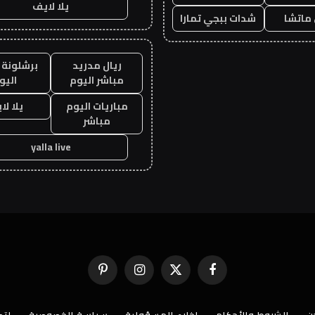
يلا لايف
ماتشا
شدات ببجي تمارا
ريال مدريد
برشلونة 
مباشر اليوم
اليو
مباريات اليوم
يلا لا
مباشر
yalla live
فيسبوك
X
الانستغرام
بينتيريست
(Twitter)