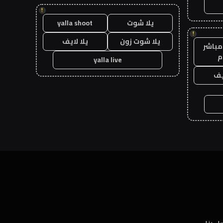
!
يلا شوت
yalla shoot
!
يلا شوت زون
يلا لايف
مباشر
م
yalla live
يف