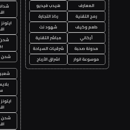
المعارف
هيدب فيديو
شدات
اق
رمح التقنية
رذاذ التجارة
ايتونز
طعم وكيف
شهود نت
اق
أركاني
مباشر التقنية
شحن 
بب
مدونة صحبة
شرقيات السياحة
شحن يل
موسوعة انوار
اشراق الأرباح
شعبية
بلاي
ست
ايتونز
اق
شحن يل
اق