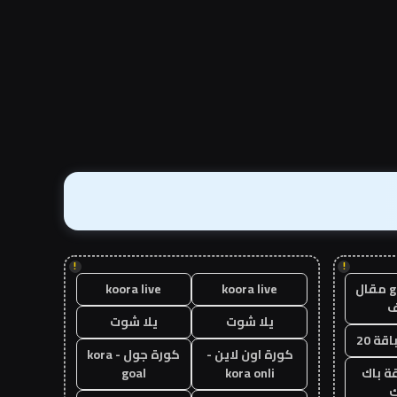
!
!
guest post مقال
koora live
koora live
يلا شوت
يلا شوت
قة 20
كورة اون لاين -
كورة جول - kora
ة باك
kora onli
goal
ك