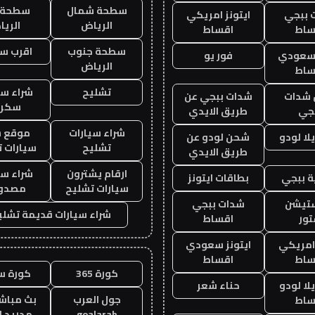
سطحة شمال
سطحة 
 ببجي
ايتونز امريكي
الرياض
الري
ساط
اقساط
سطحة جنوب
اقرب س
 سعودي
فور يو
الرياض
ساط
تشليح
شراء سي
شدات
شدات ببجي عن
سكرا
جي
طريق الايدي
شراء سيارات
موقع ش
ا لودو
شحن لودو عن
تشليح
سيارات 
طريق الايدي
ارقام يشترون
شراء سي
 ببجي
بطاقات ايتونز
سيارات تشليح
مصدو
ستيشن
شدات ببجي
شراء سيارات قديمة تشلي
ور
اقساط
 امريكي
ايتونز سعودي
ساط
اقساط
كورة 365
كورة س
ا لودو
حناء شعر
جول العرب
بث مباشر
ساط
goalarab
مدريد ا