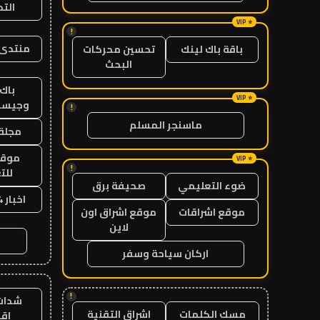
الت
!
منتدى 
باقة باك لينك
تحسين محركات
البحث
باك 
وجيست
!
ماسنجر المسلم
مجلة 
موقع
!
للت
ضوء التعليمي
صحيفة برق
اخبار 24 ساعة
موقع اشراقات
موقع اشراق اون
لاين
اركان سياحة وسفر
!
شدات
مسك الكلمات
اشراق التقنية
اق