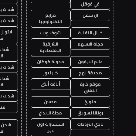
في قوقل
شدات بب
ان سفن
مرابع
شدات بب
التكنولوجيا
ايتونز
خيال التقنية
شوف ويب
اق
مجلة الاسهم
الشرقية
شدات
الاقتصادية
اق
عالم الايفون
مدونة كوكان
شدات بب
صحيفة نهج
كار نيوز
شدات
موقع خبرة
أناقة أنثى
اق
التقني
شدات بب
متورخ
مدسن
متجر
روتانا تسويق
مجلة الابداع
نادي الترددات
استشارات اون
شحن يل
لاين
اق