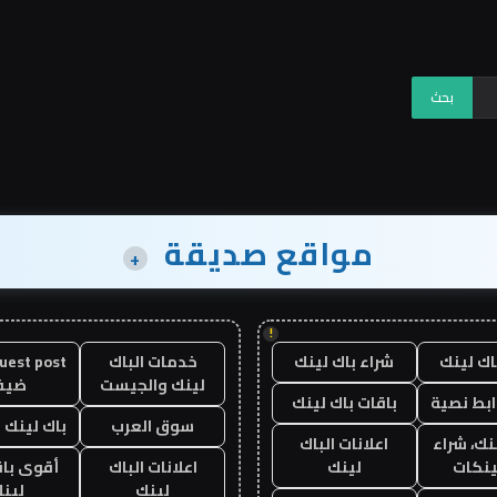
مواقع صديقة
+
!
اك لينك
شراء باك لينك
خدمات الباك
لينك والجيست
ضيف
ابط نصية
باقات باك لينك
سوق العرب
باك لينك با
نك، شراء
اعلانات الباك
ينكات
لينك
اعلانات الباك
أقوى باق
لينك
لين