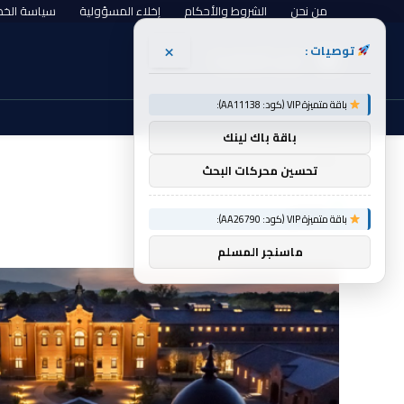
من نحن
الشروط والأحكام
إخلاء المسؤولية
سياسة الخ
×
توصيات :
السبت, أغسطس 8
باقة متميزة VIP (كود: AA11138):
باقة باك لينك
الرئيسية
فخم
»
تحسين محركات البحث
فخم
باقة متميزة VIP (كود: AA26790):
ماسنجر المسلم