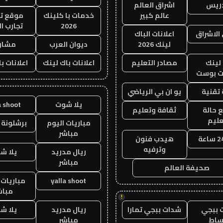
دريس
اشراق العالم
عالم كبير
خدمات با كلينك
موقع تج
2026
تجارب ال
الاشراق
اعلانات الباك
لينك 2026
ديوان العرب
مشار
لينك
مصادر التعليم
اعلانات باك لينك
اعلانات ب
 بوست
تقنية
يو ان بي الرياضي
يلا شوت
a shoot
 حالة
ثقافة وتعليم
عليم
مباريات اليوم
برشلونة 
مباشر
هيدب فنون
وترفيه
ريال مدريد
يلا ش
مباشر
صحيفة العالم
yalla shoot
مباريات 
مباش
!
 ببجي
شدات ببجي تمارا
ريال مدريد
يلا ش
ساط
مباشر