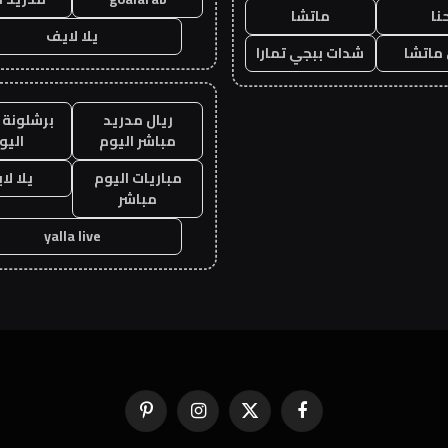
نا
ماتشا
يلا لايف
ماتشا
شدات ببجي تمارا
ريال مدريد
برشلونة 
مباشر اليوم
اليو
مباريات اليوم
يلا لا
مباشر
yalla live
فيسبوك
X
الانستغرام
بينتيريست
(Twitter)