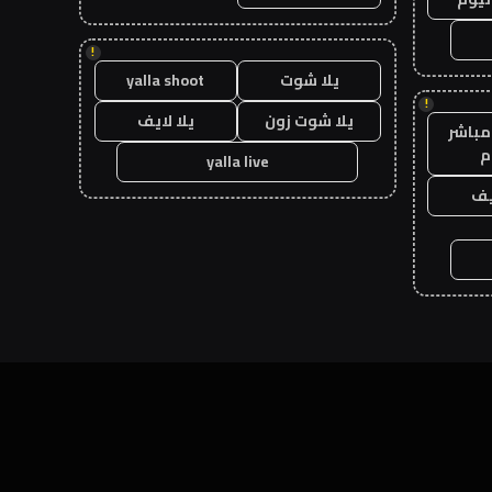
!
يلا شوت
yalla shoot
!
يلا شوت زون
يلا لايف
مباشر
م
yalla live
يف