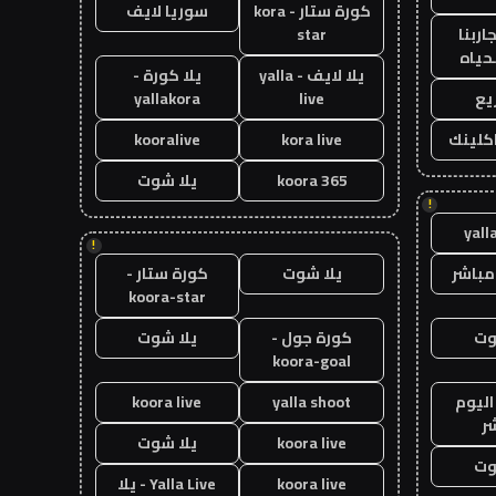
كورة ستار - kora
سوريا لايف
اربنا
star
حياه
يلا لايف - yalla
يلا كورة -
يع
live
yallakora
اكلينك
kora live
kooralive
koora 365
يلا شوت
!
yall
!
مباشر
يلا شوت
كورة ستار -
koora-star
وت
كورة جول -
يلا شوت
koora-goal
اليوم
yalla shoot
koora live
ر
koora live
يلا شوت
وت
koora live
Yalla Live - يلا