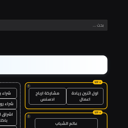
!
شراء ب
اول اثنين ريادة
مشاركة ارباح
اعمال
ادسنس
شراء رو
اشراق ل
!
باكل
عالم الشباب