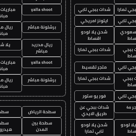
جي تمارا
شدات ببجي تابي
yalla shoot
مباريات 
مباش
جي تابي
ايتونز امريكي
برشلونة مباشر
ريال م
 سعودي
شحن يلا لودو
مباش
ساط
اقساط
ريال مدريد
يلا ش
 ببجي
شدات ببجي تمارا
مباشر
ساط
yalla shoot
مباريات 
جي تابي
متجر تقسيط
مباش
 ببجي
شدات ببجي تمارا
برشلونة مباشر
ريال م
ساط
مباش
جي تابي
فور يو ستور
 4u
شدات ببجي عن
سطحة الرياض
سطح
طريق الايدي
سطحة بين
سطح
ا لودو
شحن يلا لودو
المدن
هيدرو
ساط
تابي تمارا