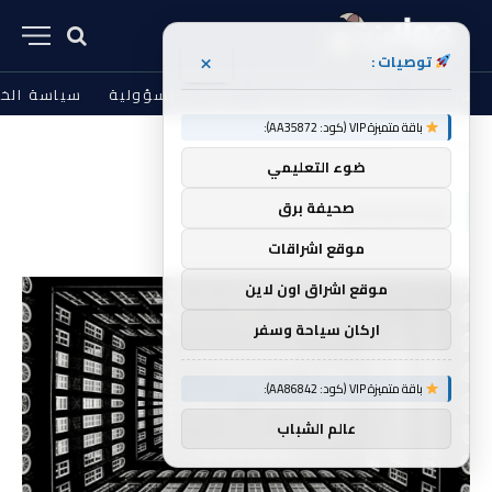
×
توصيات :
من نحن
الشروط والأحكام
إخلاء المسؤولية
سياسة الخ
باقة متميزة VIP (كود: AA35872):
الرئيسية
فرانكشتاين
»
ضوء التعليمي
فرانكشتاين
صحيفة برق
موقع اشراقات
موقع اشراق اون لاين
اركان سياحة وسفر
باقة متميزة VIP (كود: AA86842):
عالم الشباب