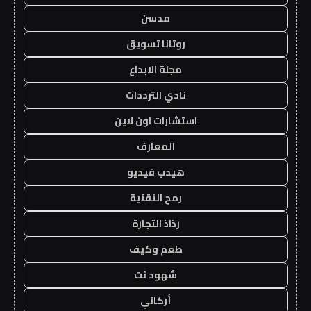
مدسن
روتانا تسويق
مجلة الابداع
نادي الترددات
استشارات اون لاين
المعارف
هيدب فيديو
رمح التقنية
رذاذ التجارة
طعم وكيف
شهود نت
أركاني