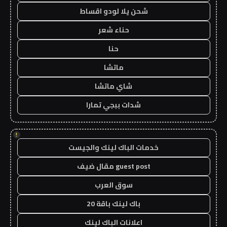
شحن يلا لودو اقساط
حناء شعر
حنا
ماتشا
شاي ماتشا
شدات ببجي تمارا
!
خدمات الباك لينك والجيست
guest post مقال ضيف
سوق العرب
باك لينك باقة 20
اعلانات الباك لينك