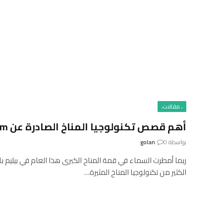
، مقالات،
أهم قصص تكنولوجيا المناخ الصادرة عن IEEE Spectrum لعام 2025
بواسطة
0
golan
ربما أمطرت السماء في قمة المناخ الكبرى هذا العام في بيليم بال
الكثير من تكنولوجيا المناخ المثيرة…