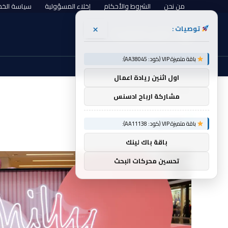
من نحن
الشروط والأحكام
إخلاء المسؤولية
سياسة الخ
×
توصيات :
الخميس, أغسطس 6
باقة متميزة VIP (كود: AA38045):
اول اثنين ريادة اعمال
الرئيسية
قصص
»
مشاركة ارباح ادسنس
قصص
باقة متميزة VIP (كود: AA11138):
باقة باك لينك
تحسين محركات البحث