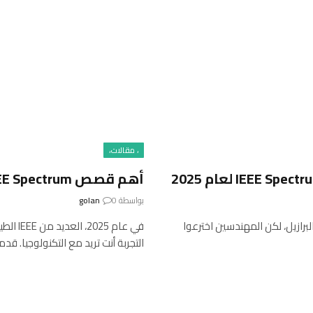
، مقالات،
أهم قصص IEEE Spectrum التقنية للمستهلكين لعام 2025
بواسطة
0
golan
برازيل، لكن المهندسين اخترعوا
في عام
التجربة أنت تريد مع التكنولوجيا. ق