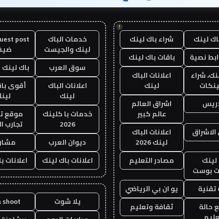
!
اك لينك
شراء باك لينك
خدمات الباك
لينك والجيست
ضيف
ابط نصية
باقات باك لينك
سوق العرب
باك لينك با
نك، شراء
اعلانات الباك
ينكات
لينك
اعلانات الباك
أقوى باق
لينك
لين
دريس
اشراق العالم
عالم كبير
خدمات با كلينك
موقع تج
2026
تجارب ال
الاشراق
اعلانات الباك
لينك 2026
ديوان العرب
مشار
لينك
مصادر التعليم
اعلانات باك لينك
اعلانات ب
 بوست
تقنية
يو ان بي الرياضي
يلا شوت
a shoot
 حالة
ثقافة وتعليم
عليم