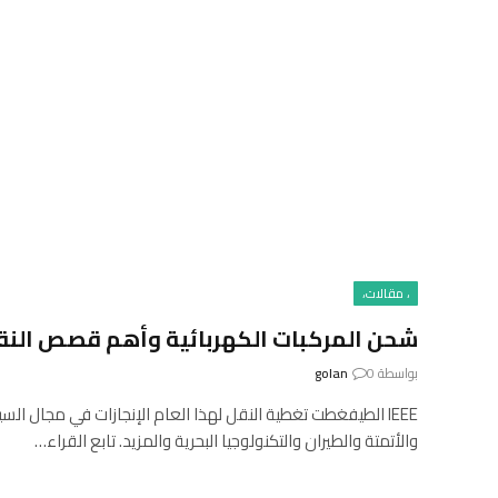
، مقالات،
شحن المركبات الكهربائية وأهم قصص النق
بواسطة
0
golan
IEEE الطيفغطت تغطية النقل لهذا العام الإنجازات في مجال السي
والأتمتة والطيران والتكنولوجيا البحرية والمزيد. تابع القراء…