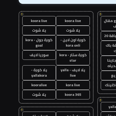
!
!
guest post مقال
koora live
koora live
يلا شوت
يلا شوت
قة 20
كورة اون لاين -
كورة جول - kora
ة باك
kora onli
goal
ك
كورة ستار - kora
سوريا لايف
اربنا
star
حياه
يلا لايف - yalla
يلا كورة -
يع
live
yallakora
اكلينك
kora live
kooralive
koora 365
يلا شوت
!
yall
!