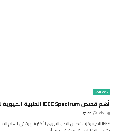
، مقالات،
أهم قصص IEEE Spectrum الطبية الحيوية لعام 2025
بواسطة
0
golan
IEEE الطيفركزت قصص الطب الحيوي الأكثر شهرة في العام الم
وتجديد التقنيات القديمة. في حين أن…