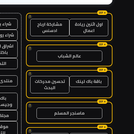
!
شراء ب
اول اثنين ريادة
مشاركة ارباح
اعمال
ادسنس
شراء رو
اشراق ل
!
باكل
عالم الشباب
الت
!
منتدى 
باقة باك لينك
تحسين محركات
البحث
باك 
وجيست
!
ماسنجر المسلم
مجلة 
موقع
!
للت