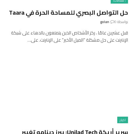
، مقالات،
حل التواصل البصري للمساحة الحرة في Taara
بواسطة
0
golan
قبل عشرين عامًا ، ركز الأشخاص الذين يتمتعون بالدهاء على شبكة
الإنترنت على حل مشكلة “الميل الأخير” على الإنترنت. على…
اخبار
سرير أريكة Unilad Tech: يبرز دينامو تغيير