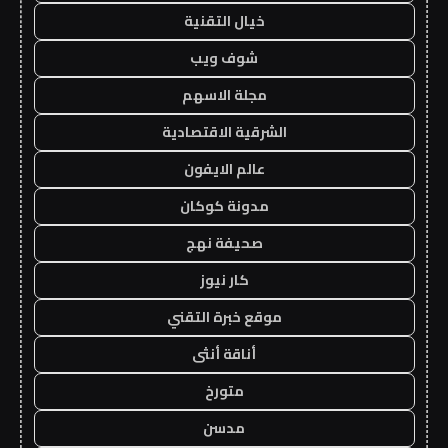
خيال التقنية
شوف ويب
مجلة الاسهم
الشرقية الاقتصادية
عالم الايفون
مدونة كوكان
صحيفة نهج
كار نيوز
موقع خبرة التقني
أناقة أنثى
متورخ
مدسن