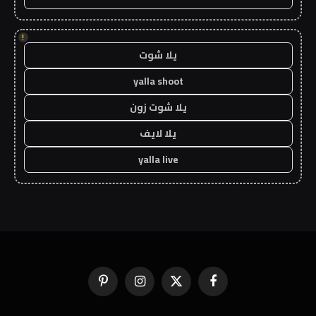
!
يلا شوت
yalla shoot
يلا شوت زون
يلا لايف
yalla live
فيسبوك
X
الانستغرام
بينتيريست
(Twitter)