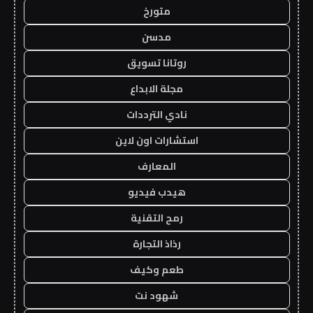
متورخ
مدسن
روتانا تسويق
مجلة الابداع
نادي الترددات
استشارات اون لاين
المعارف
هيدب فيديو
رمح التقنية
رذاذ التجارة
طعم وكيف
شهود نت