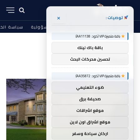
×
توصيات :
من نحن
الشروط والأحكام
إخلاء المسؤولية
سياسة الخ
باقة متميزة VIP (كود: AA11138):
الرئيسية
لموظف
»
باقة باك لينك
لموظف
تحسين محركات البحث
باقة متميزة VIP (كود: AA35872):
ضوء التعليمي
صحيفة برق
موقع اشراقات
موقع اشراق اون لاين
اركان سياحة وسفر