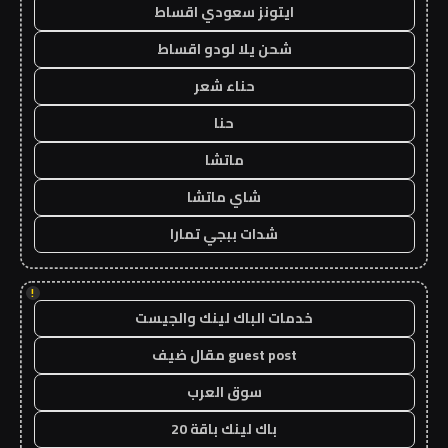
ايتونز سعودي اقساط
شحن يلا لودو اقساط
حناء شعر
حنا
ماتشا
شاي ماتشا
شدات ببجي تمارا
!
خدمات الباك لينك والجيست
guest post مقال ضيف
سوق العرب
باك لينك باقة 20