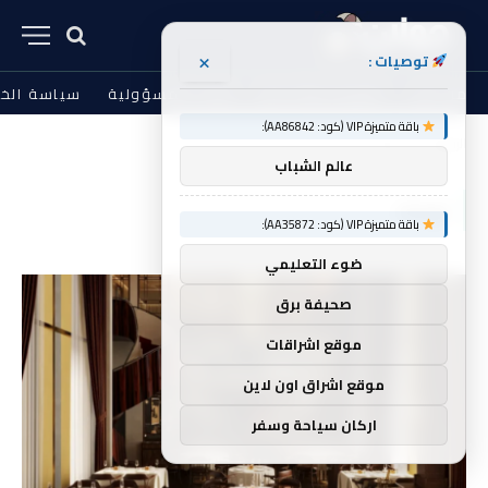
×
توصيات :
من نحن
الشروط والأحكام
إخلاء المسؤولية
سياسة الخ
باقة متميزة VIP (كود: AA86842):
الرئيسية
نوماد
»
عالم الشباب
نوماد
باقة متميزة VIP (كود: AA35872):
ضوء التعليمي
صحيفة برق
موقع اشراقات
موقع اشراق اون لاين
اركان سياحة وسفر