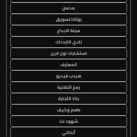
مدسن
روتانا تسويق
مجلة الابداع
نادي الترددات
استشارات اون لاين
المعارف
هيدب فيديو
رمح التقنية
رذاذ التجارة
طعم وكيف
شهود نت
أركاني