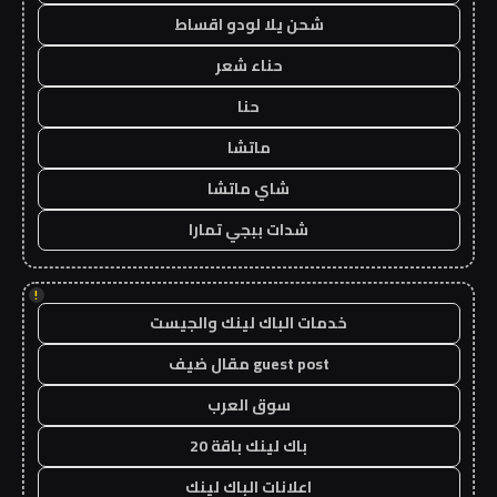
شحن يلا لودو اقساط
حناء شعر
حنا
ماتشا
شاي ماتشا
شدات ببجي تمارا
!
خدمات الباك لينك والجيست
guest post مقال ضيف
سوق العرب
باك لينك باقة 20
اعلانات الباك لينك