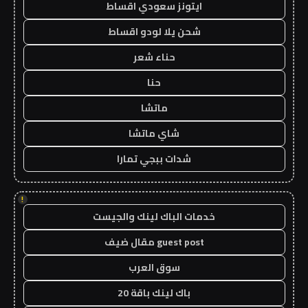
ايتونز سعودي اقساط
شحن يلا لودو اقساط
حناء شعر
حنا
ماتشا
شاي ماتشا
شدات ببجي تمارا
!
خدمات الباك لينك والجيست
guest post مقال ضيف
سوق العرب
باك لينك باقة 20