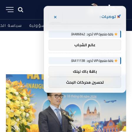
×
توصيات :
من نحن
الشروط والأحكام
إخلاء المسؤولية
سياسة الخ
باقة متميزة VIP (كود: AA86842):
الرئيسية
وأمستردام
»
عالم الشباب
وأمستردام
باقة متميزة VIP (كود: AA11138):
باقة باك لينك
تحسين محركات البحث