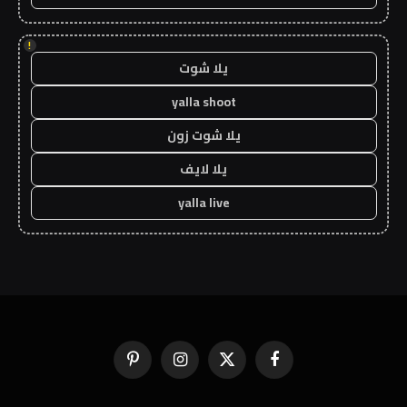
!
يلا شوت
yalla shoot
يلا شوت زون
يلا لايف
yalla live
فيسبوك
X
الانستغرام
بينتيريست
(Twitter)