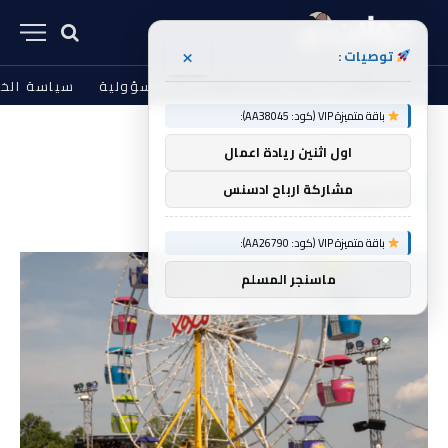
×
توصيات :
من نحن
الشروط والأحكام
إخلاء المسؤولية
سياسة الخ
باقة متميزة VIP (كود: AA38045):
الرئيسية
والمهرجانات
»
اول اثنين ريادة اعمال
والمهرجانات
مشاركة ارباح ادسنس
باقة متميزة VIP (كود: AA26790):
ماسنجر المسلم