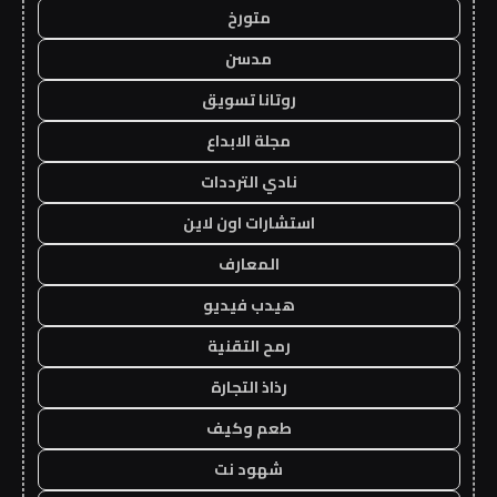
متورخ
مدسن
روتانا تسويق
مجلة الابداع
نادي الترددات
استشارات اون لاين
المعارف
هيدب فيديو
رمح التقنية
رذاذ التجارة
طعم وكيف
شهود نت