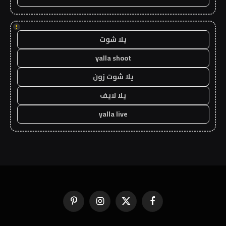
!
يلا شوت
yalla shoot
يلا شوت زون
يلا لايف
yalla live
فيسبوك
X
الانستغرام
بينتيريست
(Twitter)