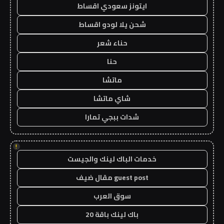
ايتونز سعودي اقساط
شحن يلا لودو اقساط
حناء شعر
حنا
ماتشا
شاي ماتشا
شدات ببجي تمارا
!
خدمات الباك لينك والجيست
guest post مقال ضيف
سوق العرب
باك لينك باقة 20