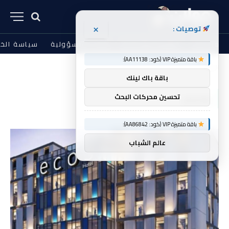
×
توصيات :
من نحن
الشروط والأحكام
إخلاء المسؤولية
سياسة الخ
باقة متميزة VIP (كود: AA11138):
الرئيسية
وخصم
»
باقة باك لينك
وخصم
تحسين محركات البحث
باقة متميزة VIP (كود: AA86842):
عالم الشباب