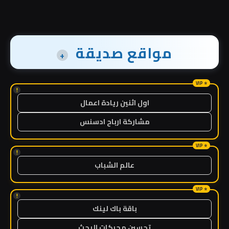
مواقع صديقة
+
!
اول اثنين ريادة اعمال
مشاركة ارباح ادسنس
!
عالم الشباب
!
باقة باك لينك
تحسين محركات البحث