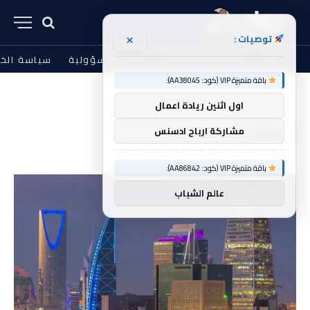
×
توصيات :
من نحن
الشروط والأحكام
إخلاء المسؤولية
سياسة الخ
باقة متميزة VIP (كود: AA38045):
الرئيسية
وكالات
»
اول اثنين ريادة اعمال
وكالات
مشاركة ارباح ادسنس
باقة متميزة VIP (كود: AA86842):
عالم الشباب