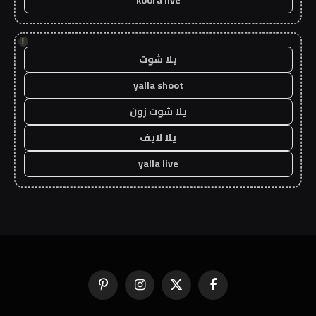
!
يلا شوت
yalla shoot
يلا شوت زون
يلا لايف
yalla live
فيسبوك
X
الانستغرام
بينتيريست
(Twitter)