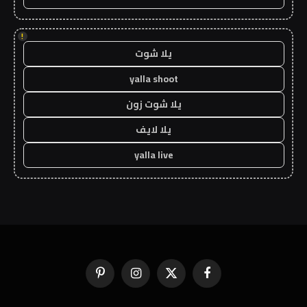
!
يلا شوت
yalla shoot
يلا شوت زون
يلا لايف
yalla live
فيسبوك
X
الانستغرام
بينتيريست
(Twitter)