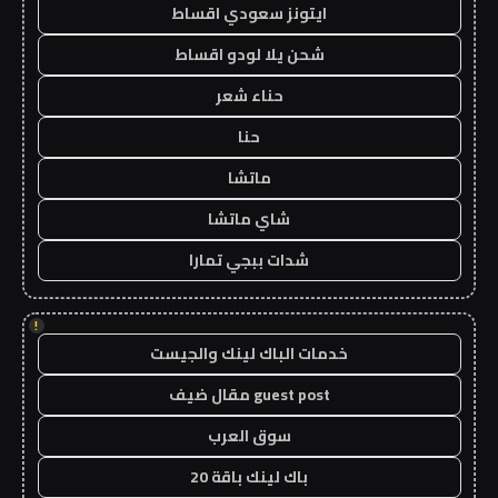
ايتونز سعودي اقساط
شحن يلا لودو اقساط
حناء شعر
حنا
ماتشا
شاي ماتشا
شدات ببجي تمارا
!
خدمات الباك لينك والجيست
guest post مقال ضيف
سوق العرب
باك لينك باقة 20