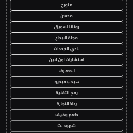
متورخ
مدسن
روتانا تسويق
مجلة الابداع
نادي الترددات
استشارات اون لاين
المعارف
هيدب فيديو
رمح التقنية
رذاذ التجارة
طعم وكيف
شهود نت