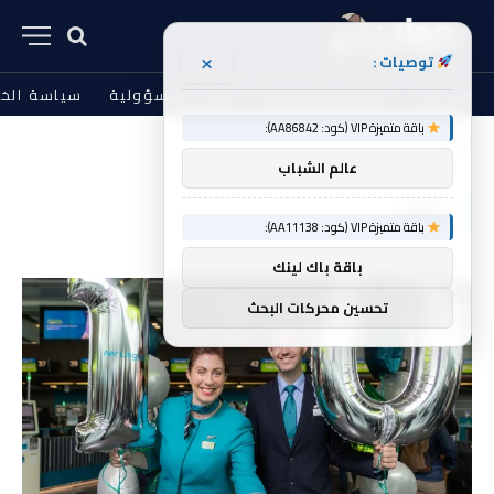
×
توصيات :
من نحن
الشروط والأحكام
إخلاء المسؤولية
سياسة الخ
باقة متميزة VIP (كود: AA86842):
الرئيسية
Avios
»
عالم الشباب
AVIOS
باقة متميزة VIP (كود: AA11138):
باقة باك لينك
تحسين محركات البحث