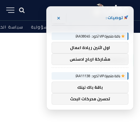
×
توصيات :
من نحن
الشروط والأحكام
إخلاء المسؤولية
سياسة الخ
باقة متميزة VIP (كود: AA38045):
الرئيسية
Equipment
»
اول اثنين ريادة اعمال
EQUIPMENT
مشاركة ارباح ادسنس
باقة متميزة VIP (كود: AA11138):
باقة باك لينك
تحسين محركات البحث