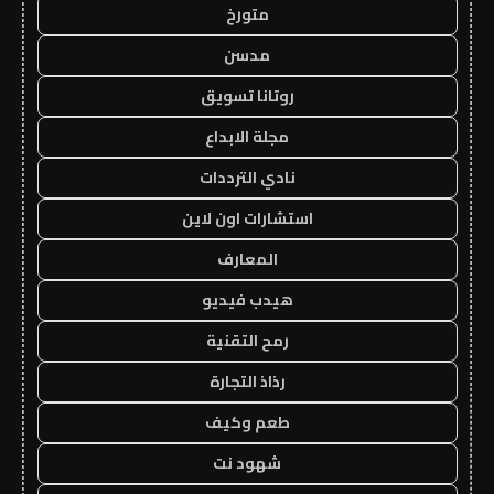
متورخ
مدسن
روتانا تسويق
مجلة الابداع
نادي الترددات
استشارات اون لاين
المعارف
هيدب فيديو
رمح التقنية
رذاذ التجارة
طعم وكيف
شهود نت