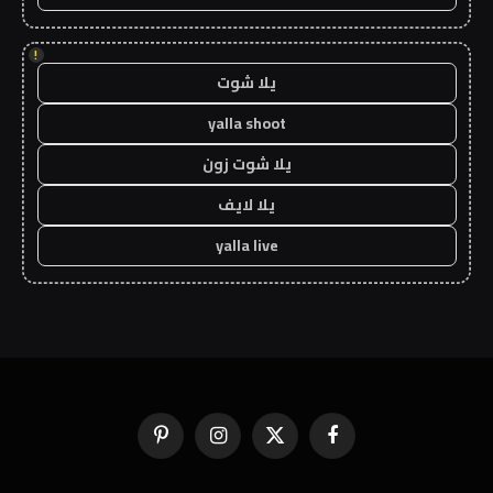
!
يلا شوت
yalla shoot
يلا شوت زون
يلا لايف
yalla live
فيسبوك
X
الانستغرام
بينتيريست
(Twitter)