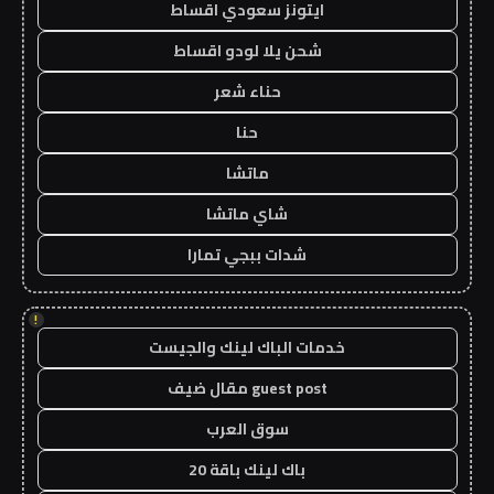
ايتونز سعودي اقساط
شحن يلا لودو اقساط
حناء شعر
حنا
ماتشا
شاي ماتشا
شدات ببجي تمارا
!
خدمات الباك لينك والجيست
guest post مقال ضيف
سوق العرب
باك لينك باقة 20