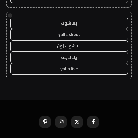
!
يلا شوت
yalla shoot
يلا شوت زون
يلا لايف
yalla live
فيسبوك
X
الانستغرام
بينتيريست
(Twitter)