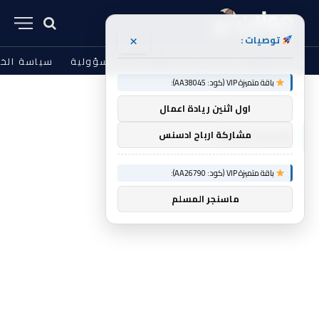
×
توصيات :
من نحن
الشروط والأحكام
إخلاء المسؤولية
سياسة الخ
باقة متميزة VIP (كود: AA38045):
الرئيسية
LumaFusion
»
اول اثنين ريادة اعمال
LUMAFUSION
مشاركة ارباح ادسنس
باقة متميزة VIP (كود: AA26790):
ماسنجر المسلم