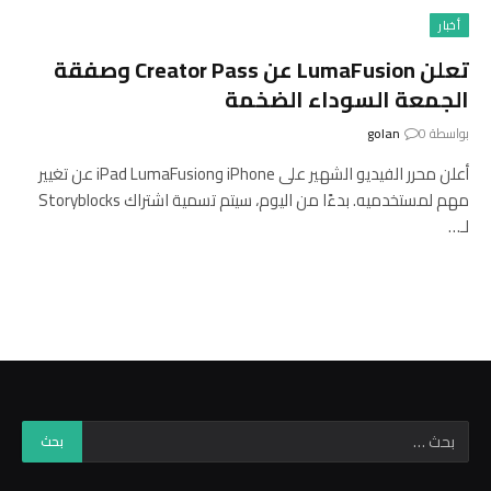
أخبار
تعلن LumaFusion عن Creator Pass وصفقة
الجمعة السوداء الضخمة
بواسطة
0
golan
أعلن محرر الفيديو الشهير على iPhone وiPad LumaFusion عن تغيير
مهم لمستخدميه. بدءًا من اليوم، سيتم تسمية اشتراك Storyblocks
لـ…