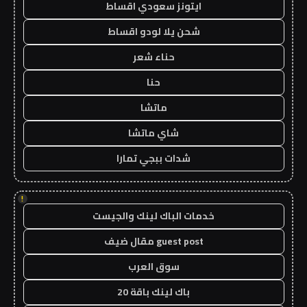
ايتونز سعودي اقساط
شحن يلا لودو اقساط
حناء شعر
حنا
ماتشا
شاي ماتشا
شدات ببجي تمارا
!
خدمات الباك لينك والجيست
guest post مقال ضيف
سوق العرب
باك لينك باقة 20