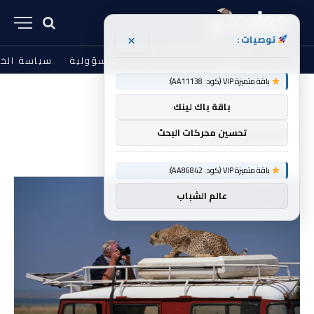
×
توصيات :
من نحن
الشروط والأحكام
إخلاء المسؤولية
سياسة الخ
باقة متميزة VIP (كود: AA11138):
الرئيسية
stablecoins
»
باقة باك لينك
STABLECOINS
تحسين محركات البحث
باقة متميزة VIP (كود: AA86842):
عالم الشباب