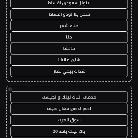
ايتونز سعودي اقساط
شحن يلا لودو اقساط
حناء شعر
حنا
ماتشا
شاي ماتشا
شدات ببجي تمارا
!
خدمات الباك لينك والجيست
guest post مقال ضيف
سوق العرب
باك لينك باقة 20