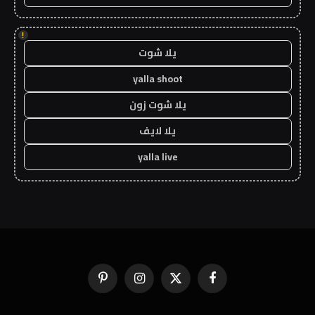
!
يلا شوت
yalla shoot
يلا شوت زون
يلا لايف
yalla live
فيسبوك
X
الانستغرام
بينتيريست
(Twitter)