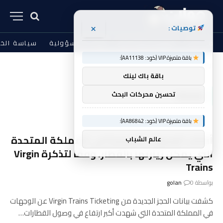
×
توصيات :
من نحن
الشروط والأحكام
إخلاء المسؤولية
سياسة الخ
باقة متميزة VIP (كود: AA11138):
الرئيسية
Trains
»
باقة باك لينك
TRAINS
تحسين محركات البحث
باقة متميزة VIP (كود: AA86842):
أفضل الوجهات الصيفية في المملكة المتحدة
عالم الشباب
التي يمكن زيارتها بالقطار، وفقًا لتذكرة Virgin
Trains
بواسطة
0
golan
كشفت بيانات الحجز الجديدة من Virgin Trains Ticketing عن الوجهات
في المملكة المتحدة التي شهدت أكبر ارتفاع في وصول القطارات…