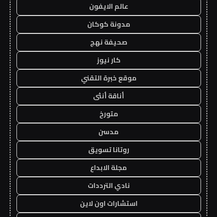
عالم الايفون
مدونة كوكان
صحيفة نهج
كار نيوز
موقع خبرة التقني
أناقة أنثى
متورخ
مدسن
روتانا تسويق
مجلة الابداع
نادي الترددات
استشارات اون لاين