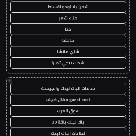
شحن يلا لودو اقساط
حناء شعر
حنا
ماتشا
شاي ماتشا
شدات ببجي تمارا
!
خدمات الباك لينك والجيست
guest post مقال ضيف
سوق العرب
باك لينك باقة 20
اعلانات الباك لينك