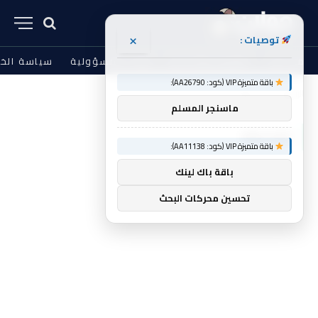
×
توصيات :
من نحن
الشروط والأحكام
إخلاء المسؤولية
سياسة الخ
باقة متميزة VIP (كود: AA26790):
الرئيسية
Walker
»
ماسنجر المسلم
WALKER
باقة متميزة VIP (كود: AA11138):
باقة باك لينك
تحسين محركات البحث