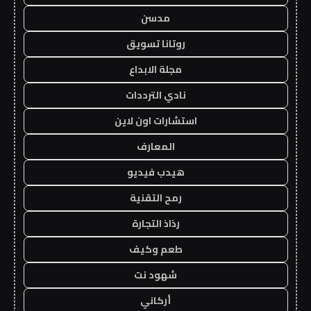
مدسن
روتانا تسويق
مجلة الابداع
نادي الترددات
استشارات اون لاين
المعارف
هيدب فيديو
رمح التقنية
رذاذ التجارة
طعم وكيف
شهود نت
أركاني