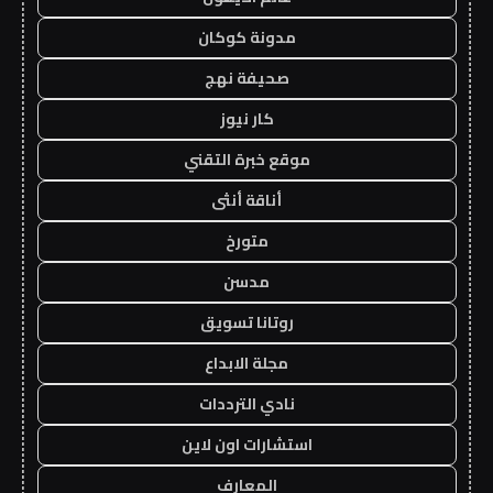
مدونة كوكان
صحيفة نهج
كار نيوز
موقع خبرة التقني
أناقة أنثى
متورخ
مدسن
روتانا تسويق
مجلة الابداع
نادي الترددات
استشارات اون لاين
المعارف