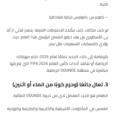
– تصوير س. رامونيس لزيارة فيلادلفيا
لو كنت مكانك، كنت سأتخذ الاحتياطات اللازمة
: يتصدر ثلاثي آر أند
بي الأسطوري بيل بيف ديفو المسرح الرئيسي هذا العام، حيث
يؤدي كلاسيكيات التسعينيات مثل
سم
.
بالإضافة إلى ذلك، الجديد تمامًا لعام 2026: اختبر مهاراتك
الرياضية أو شاهد أحداث كأس العالم 2026 FIFA التي يتم بثها
مباشرة في منطقة ODUNDE الرياضية.
3. تعال جائعًا (وحزم كوبًا من الماء أو اثنين)
الطعام هو الجزء المفضل لدي من تجربة ODUNDE المثالية.
انغمس في المأكولات الأفريقية والكاريبية والبرازيلية والروحية