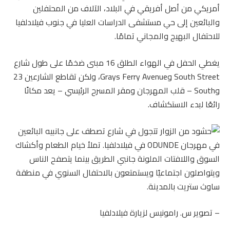
أمريكي من أصل أفريقي في البلاد، الآلاف من المحتفلين
والبائعين إلى حي مستشفى الدراسات العليا في جنوب فيلادلفيا
للاحتفال البهيج والمجاني تمامًا.
يغطي الحفل في الهواء الطلق 16 مبنى ضخمًا على طول شارع
South Street وGrays Ferry Avenue، ولكن تقاطع الشارعين 23
وSouth – قلب المهرجان ومقر المسرح الرئيسي – يعد مكانًا
رائعًا لبدء الاستكشاف.
– تصوير س. رامونيس لزيارة فيلادلفيا