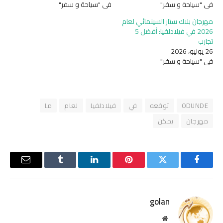
في "سياحة و سفر"
في "سياحة و سفر"
مهرجان بلاك ستار السينمائي لعام
2026 في فيلادلفيا: أفضل 5
تجارب
26 يوليو، 2026
في "سياحة و سفر"
ODUNDE
توقعه
في
فيلادلفيا
لعام
ما
مهرجان
يمكن
فيسبوك
تويتر
بينتيريست
لينكدإن
Tumblr
البريد
الإلكترو
golan
موقع