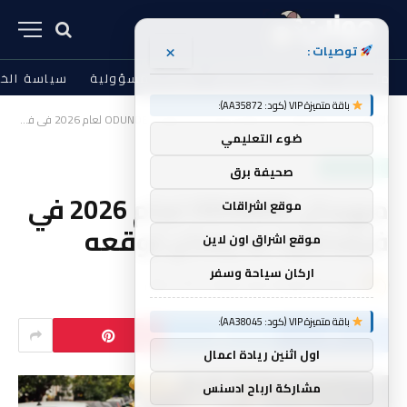
×
توصيات :
من نحن
الشروط والأحكام
إخلاء المسؤولية
سياسة الخ
باقة متميزة VIP (كود: AA35872):
الرئيسية
أخبار العالم
سياحة و سفر
مهرجان ODUNDE لعام 2026 في فيلادلفيا: ما يمكن توقعه
»
»
»
ضوء التعليمي
سياحة و سفر
صحيفة برق
مهرجان ODUNDE لعام 2026 في
موقع اشراقات
فيلادلفيا: ما يمكن توقعه
موقع اشراق اون لاين
اركان سياحة وسفر
بواسطة
golan
لا توجد تعليقات
3 دقائق
باقة متميزة VIP (كود: AA38045):
اول اثنين ريادة اعمال
مشاركة ارباح ادسنس