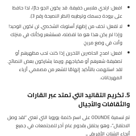
افعل: ارتدي ملابس خفيفة. قد يكون الجو حارًا، لذا حافظ
على برودة جسمك وترطيبه (انظر النصيحة رقم 3).
لا تفعل: تخف من إظهار أسلوبك الشخصي. لن تكون الوحيد!
وإذا لم يكن هذا هو ما تفضله، فستشعر وكأنك في منزلك
وأنت في وضع مريح.
افعل: امدح الحاضرين الآخرين إذا كنت تحب مظهرهم أو
تصفيفة شعرهم أو مكياجهم. وربما يشاركون بعض النصائح.
لقد استلهمت بالتأكيد إلهامًا للشعر من مصممي أزياء
المهرجانات.
5. تكريم التقاليد التي تمتد عبر القارات
والثقافات والأجيال
تم تسمية ODUNDE على اسم كلمة يوروبا التي تعني “لقد وصل
الاحتفال”، وهو يحتفل بقدوم عام آخر للمجتمعات في جميع
أنحاء الشتات الأفريقي.