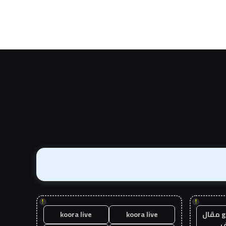
!
!
guest post مقال
koora live
koora live