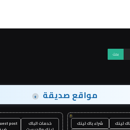
مواقع صديقة
+
!
اك لينك
شراء باك لينك
خدمات الباك
لينك والجيست
ضيف