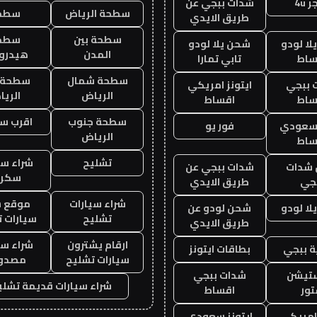
 4u
شدات ببجي عن
سطحة الرياض
سطح
طريق الايدي
سطحة بين
سطح
ا لودو
شحن يلا لودو
المدن
هيدرو
ساط
تابي تمارا
سطحة شمال
سطحة 
 ببجي
ايتونز امريكي
الرياض
الري
ساط
اقساط
سطحة جنوب
اقرب س
 سعودي
فور يو
الرياض
ساط
تشليح
شراء سي
شدات
شدات ببجي عن
سكرا
جي
طريق الايدي
شراء سيارات
موقع ش
ا لودو
شحن لودو عن
تشليح
سيارات 
طريق الايدي
ارقام يشترون
شراء سي
 ببجي
بطاقات ايتونز
سيارات تشليح
مصدو
ستيشن
شدات ببجي
شراء سيارات قديمة تشلي
ور
اقساط
 امريكي
ايتونز سعودي