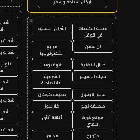
اركان سياحة وسفر
!
شدات
مسك الكلمات
اشراق التقنية
اق
في قوقل
شدات بب
ان سفن
مرابع
شدات بب
التكنولوجيا
ايتونز
خيال التقنية
شوف ويب
اق
مجلة الاسهم
الشرقية
شدات
الاقتصادية
اق
عالم الايفون
مدونة كوكان
شدات بب
صحيفة نهج
كار نيوز
شدات
موقع خبرة
أناقة أنثى
اق
التقني
شدات بب
متورخ
مدسن