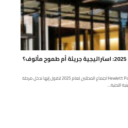
استخدمت شركة Hewlett Packard Enterprise اجتماع المحللين لعام 2025 لتقول إنها تدخل مرحلة
نية التحتية…