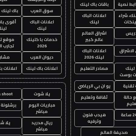
ابط نصية
باقات باك لينك
سوق العرب
باك لينك با
نك، شراء
اعلانات الباك
ينكات
لينك
اعلانات الباك
أقوى باق
لينك
لين
دريس
اشراق العالم
عالم كبير
خدمات با كلينك
موقع تج
2026
تجارب ال
الاشراق
اعلانات الباك
لينك 2026
ديوان العرب
مشار
لينك
مصادر التعليم
اعلانات باك لينك
اعلانات ب
 بوست
تقنية
يو ان بي الرياضي
يلا شوت
a shoot
 حالة
ثقافة وتعليم
عليم
مباريات اليوم
برشلونة 
مباشر
هيدب فنون
وترفيه
ريال مدريد
يلا ش
مباشر
صحيفة العالم