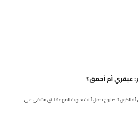
ر: عبقري أم أحمق؟
غدا ، 26 فبراير ، SpaceX سيتم إطلاق أ فالكون 9 صاروخ يحمل آلات بديهية المهمة التي ستبقى على