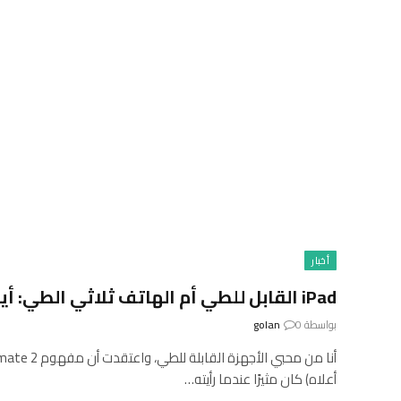
أخبار
iPad القابل للطي أم الهاتف ثلاثي الطي: أيهما أفضل؟
بواسطة
0
golan
أعلاه) كان مثيرًا عندما رأيته…