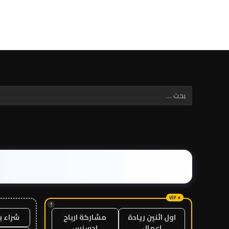
!
شراء ب
اول اثنين ريادة
مشاركة ارباح
اعمال
ادسنس