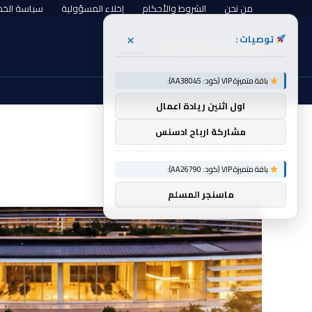
من نحن
الشروط والأحكام
إخلاء المسؤولية
سياسة الخ
×
توصيات :
السبت, أغسطس 8
باقة متميزة VIP (كود: AA38045):
اول اثنين ريادة اعمال
الرئيسية
أم
»
مشاركة ارباح ادسنس
أم
باقة متميزة VIP (كود: AA26790):
ماسنجر المسلم