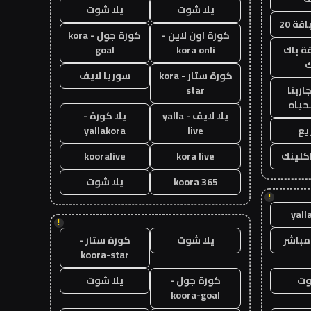
يلا شوت
يلا شوت
قة 20
كورة اون لاين -
كورة جول - kora
ة باك
kora onli
goal
ك
كورة ستار - kora
سوريا لايف
اربنا
star
حياه
يلا لايف - yalla
يلا كورة -
يع
live
yallakora
اكلينك
kora live
kooralive
koora 365
يلا شوت
!
yall
!
مباشر
يلا شوت
كورة ستار -
koora-star
وت
كورة جول -
يلا شوت
koora-goal