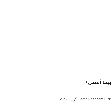
أنا من محبي الأجهزة القابلة للطي، واعتقدت أن مفهوم Tecno Phantom Ultimate 2 (في الصورة