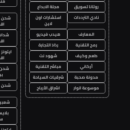
متجر
روتانا تسويق
مجلة الابداع
نادي الترددات
استشارات اون
شحن يل
لاين
اق
المعارف
هيدب فيديو
شدات
اق
رمح التقنية
رذاذ التجارة
ايتونز
طعم وكيف
شهود نت
اق
أركاني
مباشر التقنية
شحن 
بب
مدونة صحبة
شرقيات السياحة
شحن يل
موسوعة انوار
اشراق الأرباح
شعبية
بلاي
ست
ايتونز