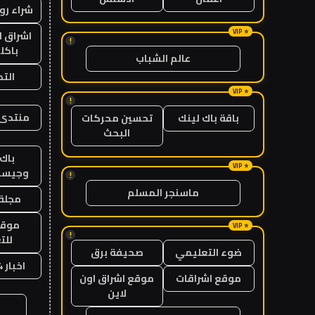
شراء رو
اشراق ل
!
باكل
عالم الشباب
الت
!
منتدى 
باقة باك لينك
تحسين محركات
البحث
باك 
وجيست
!
ماسنجر المسلم
مجلة 
موقع
!
للت
ضوء التعليمي
صحيفة برق
اخبار 24 ساعة
موقع اشراقات
موقع اشراق اون
لاين