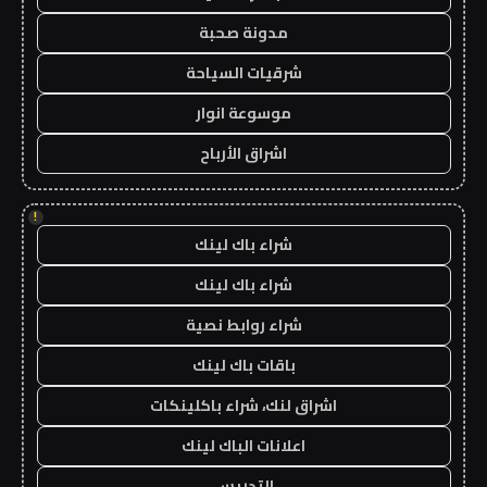
مدونة صحبة
شرقيات السياحة
موسوعة انوار
اشراق الأرباح
!
شراء باك لينك
شراء باك لينك
شراء روابط نصية
باقات باك لينك
اشراق لنك، شراء باكلينكات
اعلانات الباك لينك
التدريس