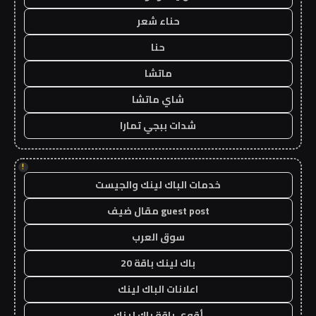
حناء شعر
حنا
ماتشا
شاي ماتشا
شدات ببجي تمارا
!
خدمات الباك لينك والجيست
guest post مقال ضيف
سوق العرب
باك لينك باقة 20
اعلانات الباك لينك
أقوى باقة باك لينك