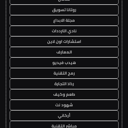
روتانا تسويق
مجلة الابداع
نادي الترددات
استشارات اون لاين
المعارف
هيدب فيديو
رمح التقنية
رذاذ التجارة
طعم وكيف
شهود نت
أركاني
مباشر التقنية