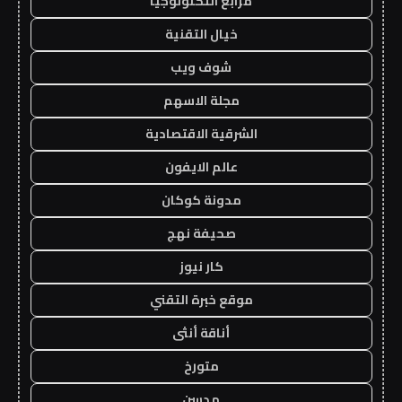
مرابع التكنولوجيا
خيال التقنية
شوف ويب
مجلة الاسهم
الشرقية الاقتصادية
عالم الايفون
مدونة كوكان
صحيفة نهج
كار نيوز
موقع خبرة التقني
أناقة أنثى
متورخ
مدسن