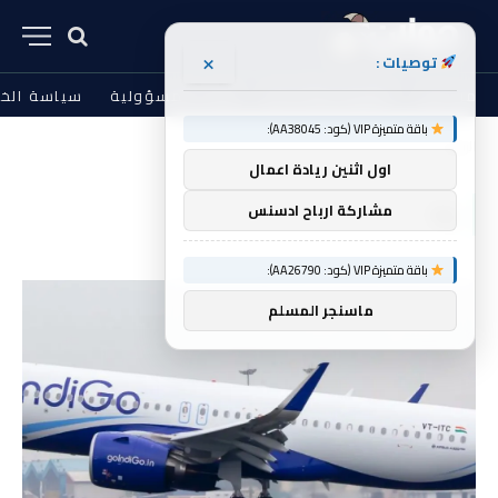
×
توصيات :
من نحن
الشروط والأحكام
إخلاء المسؤولية
سياسة الخ
باقة متميزة VIP (كود: AA38045):
الرئيسية
إذا
»
اول اثنين ريادة اعمال
إذا
مشاركة ارباح ادسنس
باقة متميزة VIP (كود: AA26790):
ماسنجر المسلم