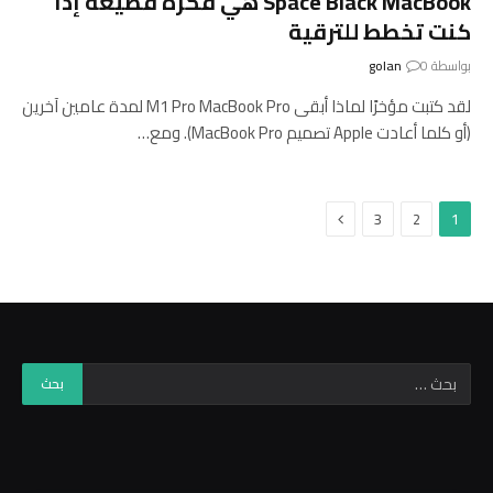
Space Black MacBook هي فكرة فظيعة إذا
كنت تخطط للترقية
بواسطة
0
golan
لقد كتبت مؤخرًا لماذا أبقى M1 Pro MacBook Pro لمدة عامين آخرين
(أو كلما أعادت Apple تصميم MacBook Pro). ومع…
التالي
3
2
1