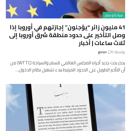
سياحة و سفر
41 مليون زائر “يؤجلون” إجازتهم في أوروبا إذا
وصل التأخير على حدود منطقة شرق أوروبا إلى
ثلاث ساعات | أخبار
بواسطة
0
golan
يحذر بحث جديد أجراه المجلس العالمي للسفر والسياحة (WTTC) من
أن التأخير الطويل على الحدود المرتبط ببدء تشغيل نظام الدخول…